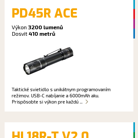
PD45R ACE
Výkon
3200 lumenů
Dosvit
410 metrů
Taktické svietidlo s unikátnym programovaním
režimov. USB-C nabíjanie a 6000mAh aku.
Prispôsobte si výkon pre každú ...
HL18R-T V2.0