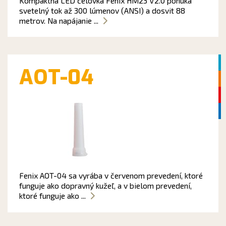
Kompaktná LED čelovka Fenix HM23 V2.0 ponúka
svetelný tok až 300 lúmenov (ANSI) a dosvit 88
metrov. Na napájanie ...
AOT-04
Fenix AOT-04 sa vyrába v červenom prevedení, ktoré
funguje ako dopravný kužeľ, a v bielom prevedení,
ktoré funguje ako ...