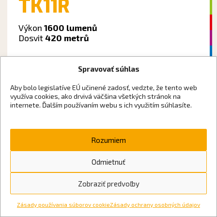
TK11R
Výkon
1600 lumenů
Dosvit
420 metrů
Spravovať súhlas
Aby bolo legislatíve EÚ učinené zadosť, vedzte, že tento web
využíva cookies, ako drvivá väčšina všetkých stránok na
internete. Ďalším používaním webu s ich využitím súhlasíte.
Fenix TK11R je nabíjateľné taktické svietidlo
s jednoduchým ovládaním s možnosťou rýchlej
Rozumiem
aktivácie stroboskopu a ...
Odmietnuť
Zobraziť predvoľby
HT32
Zásady používania súborov cookie
Zásady ochrany osobných údajov