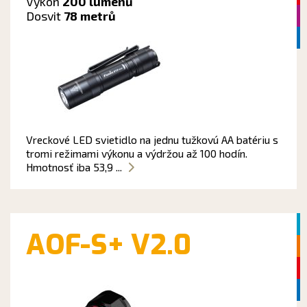
Výkon
200 lumenů
Dosvit
78 metrů
Vreckové LED svietidlo na jednu tužkovú AA batériu s
tromi režimami výkonu a výdržou až 100 hodín.
Hmotnosť iba 53,9 ...
AOF-S+ V2.0