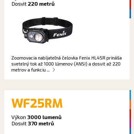
Dosvit
220 metrů
Zoomovacia nabíjateľná čelovka Fenix HL45R prináša
svetelný tok až 1000 lúmenov (ANSI) a dosvit až 220
metrov a funkciu ...
WF25RM
Výkon
3000 lumenů
Dosvit
370 metrů