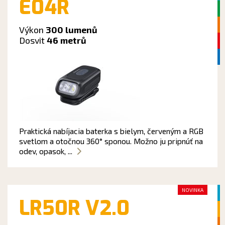
E04R
Výkon
300 lumenů
Dosvit
46 metrů
Praktická nabíjacia baterka s bielym, červeným a RGB
svetlom a otočnou 360° sponou. Možno ju pripnúť na
odev, opasok, ...
NOVINKA
LR50R V2.0