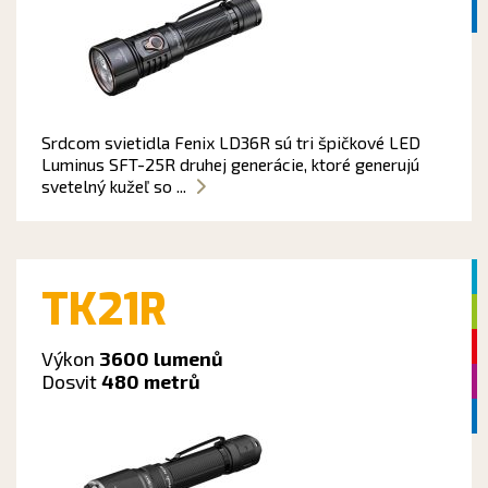
Srdcom svietidla Fenix LD36R sú tri špičkové LED
Luminus SFT-25R druhej generácie, ktoré generujú
svetelný kužeľ so ...
TK21R
Výkon
3600 lumenů
Dosvit
480 metrů