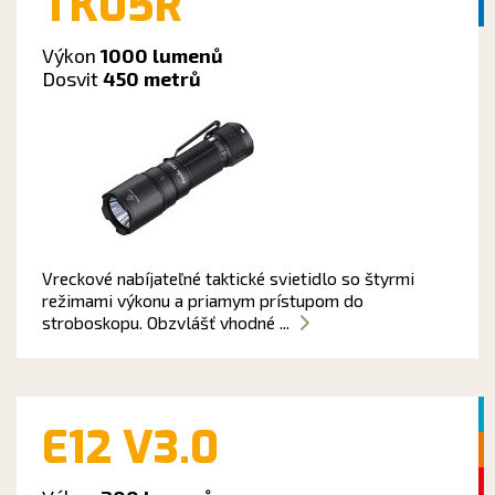
TK05R
Výkon
1000 lumenů
Dosvit
450 metrů
Vreckové nabíjateľné taktické svietidlo so štyrmi
režimami výkonu a priamym prístupom do
stroboskopu. Obzvlášť vhodné ...
E12 V3.0