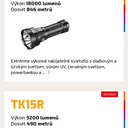
Výkon
18000 lumenů
Dosvit
846 metrů
Extrémne výkonné nabíjateľné svietidlo s diaľkovým a
širokým svetlom, silným UV, červeným svetlom,
powerbankou a ...
NOVINKA
TK15R
Výkon
3200 lumenů
Dosvit
490 metrů