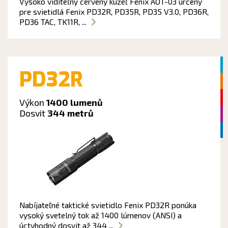
Vysoko viditeľný červený kužeľ Fenix AOT-03 určený
pre svietidlá Fenix PD32R, PD35R, PD35 V3.0, PD36R,
PD36 TAC, TK11R, ...
PD32R
Výkon
1400 lumenů
Dosvit
344 metrů
Nabíjateľné taktické svietidlo Fenix PD32R ponúka
vysoký svetelný tok až 1400 lúmenov (ANSI) a
úctyhodný dosvit až 344 ...