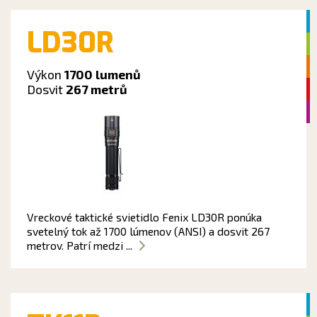
LD30R
Výkon
1700 lumenů
Dosvit
267 metrů
Vreckové taktické svietidlo Fenix LD30R ponúka
svetelný tok až 1700 lúmenov (ANSI) a dosvit 267
metrov. Patrí medzi ...