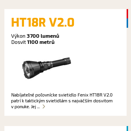
HT18R V2.0
Výkon
3700 lumenů
Dosvit
1100 metrů
Nabíjateľné poľovnícke svietidlo Fenix HT18R V2.0
patrí k taktickým svietidlám s najväčším dosvitom
v ponuke. Jej ...