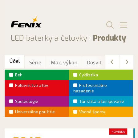
Preskočiť
na
obsah
Men
LED baterky a čelovky
Produkty
Účel
Série
Max. výkon
Dosvit
Max. výdrž
Beh
Cyklistika
Poľovníctvo a lov
Profesionálne
nasadenie
Speleológie
Turistika a kempovanie
Univerzálne použitie
Vodné športy
NOVINKA