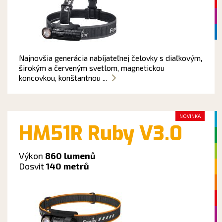
Najnovšia generácia nabíjateľnej čelovky s diaľkovým,
širokým a červeným svetlom, magnetickou
koncovkou, konštantnou ...
NOVINKA
HM51R Ruby V3.0
Výkon
860 lumenů
Dosvit
140 metrů