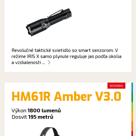
Revolučné taktické svietidlo so smart senzorom. V
režime IRIS X samo plynule reguluje jas podľa okolia
a vzdialenosti ...
NOVINKA
HM61R Amber V3.0
Výkon
1800 lumenů
Dosvit
195 metrů