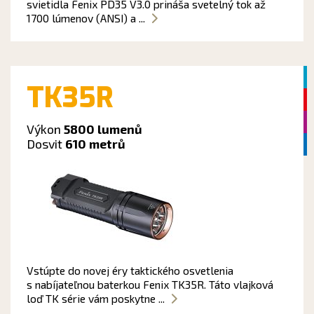
svietidla Fenix PD35 V3.0 prináša svetelný tok až
1700 lúmenov (ANSI) a ...
TK35R
Výkon
5800 lumenů
Dosvit
610 metrů
Vstúpte do novej éry taktického osvetlenia
s nabíjateľnou baterkou Fenix TK35R. Táto vlajková
loď TK série vám poskytne ...