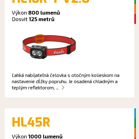
Výkon
800 lumenů
Dosvit
125 metrů
Ľahká nabíjateľná čelovka s otočným kolieskom na
nastavenie dĺžky popruhu. Je osadená chladným a
teplým reflektorom, ...
HL45R
Výkon
1000 lumenů