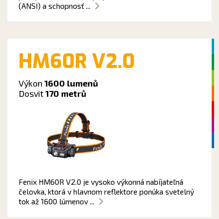
(ANSI) a schopnosť ...
HM60R V2.0
Výkon
1600 lumenů
Dosvit
170 metrů
Fenix HM60R V2.0 je vysoko výkonná nabíjateľná
čelovka, ktorá v hlavnom reflektore ponúka svetelný
tok až 1600 lúmenov ...