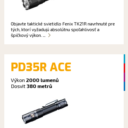
Objavte taktické svietidlo Fenix TK21R navrhnuté pre
tých, ktorí vyžadujú absolútnu spoľahlivosť a
špičkový výkon. ...
PD35R ACE
Výkon
2000 lumenů
Dosvit
380 metrů