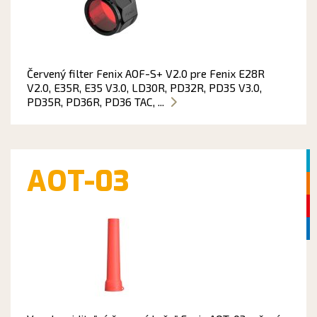
Červený filter Fenix AOF-S+ V2.0 pre Fenix E28R
V2.0, E35R, E35 V3.0, LD30R, PD32R, PD35 V3.0,
PD35R, PD36R, PD36 TAC, ...
AOT-03