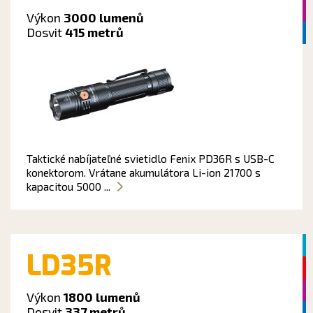
Výkon
3000 lumenů
Dosvit
415 metrů
Taktické nabíjateľné svietidlo Fenix PD36R s USB-C
konektorom. Vrátane akumulátora Li-ion 21700 s
kapacitou 5000 ...
LD35R
Výkon
1800 lumenů
Dosvit
337 metrů