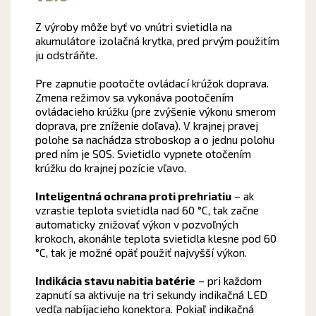
Z výroby môže byť vo vnútri svietidla na
akumulátore izolačná krytka, pred prvým použitím
ju odstráňte.
Pre zapnutie pootočte ovládací krúžok doprava.
Zmena režimov sa vykonáva pootočením
ovládacieho krúžku (pre zvýšenie výkonu smerom
doprava, pre zníženie doľava). V krajnej pravej
polohe sa nachádza stroboskop a o jednu polohu
pred ním je SOS. Svietidlo vypnete otočením
krúžku do krajnej pozície vľavo.
Inteligentná ochrana proti prehriatiu
– ak
vzrastie teplota svietidla nad 60 °C, tak začne
automaticky znižovať výkon v pozvoľných
krokoch, akonáhle teplota svietidla klesne pod 60
°C, tak je možné opäť použiť najvyšší výkon.
Indikácia stavu nabitia batérie
– pri každom
zapnutí sa aktivuje na tri sekundy indikačná LED
vedľa nabíjacieho konektora. Pokiaľ indikačná