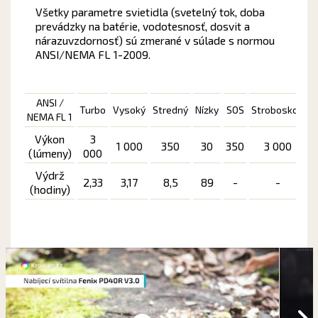
Všetky parametre svietidla (svetelný tok, doba
prevádzky na batérie, vodotesnosť, dosvit a
nárazuvzdornosť) sú zmerané v súlade s normou
ANSI/NEMA FL 1-2009.
ANSI /
Turbo
Vysoký
Stredný
Nízky
SOS
Stroboskop
D
NEMA FL 1
Výkon
3
1 000
350
30
350
3 000
(lúmeny)
000
5
Výdrž
2,33
3,17
8,5
89
-
-
(hodiny)