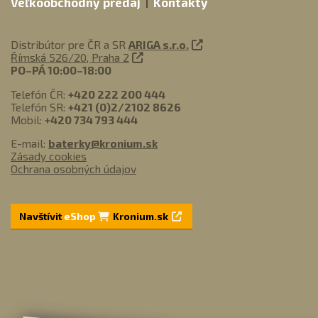
Veľkoobchodný predaj
Kontakty
Distribútor pre ČR a SR
ARIGA s.r.o.
Římská 526/20, Praha 2
PO–PÁ 10:00–18:00
Telefón ČR:
+420 222 200 444
Telefón SR:
+421 (0)2/2102 8626
Mobil:
+420 734 793 444
E-mail:
baterky@kronium.sk
Zásady cookies
Ochrana osobných údajov
Navštívit
eShop
Kronium.sk