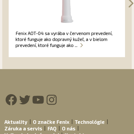
Fenix AOT-04 sa vyrába v červenom prevedení,
ktoré funguje ako dopravný kužeľ, a v bielom
prevedení, ktoré funguje ako ...
Facebook
Twitter
YouTube
Instagram
Aktuality
O značke Fenix
Technológie
Záruka a servis
FAQ
O nás