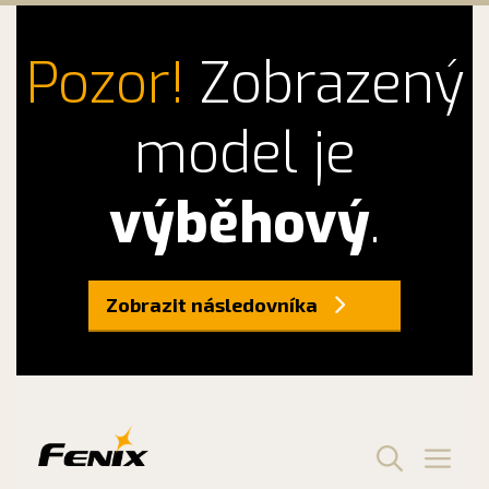
Pozor!
Zobrazený
model je
výběhový
.
Zobrazit následovníka
Preskočiť
na
obsah
Men