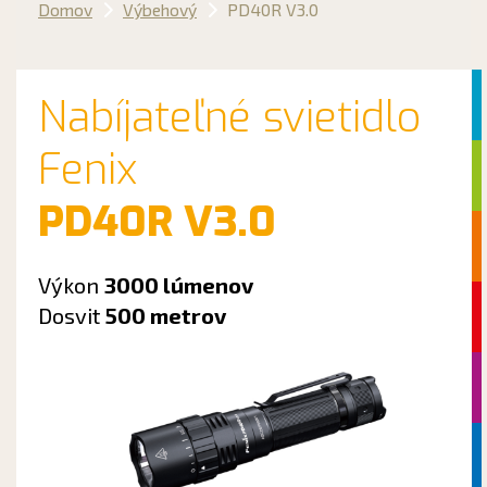
Domov
Výbehový
PD40R V3.0
Nabíjateľné svietidlo
Fenix
PD40R V3.0
Výkon
3000 lúmenov
Dosvit
500 metrov