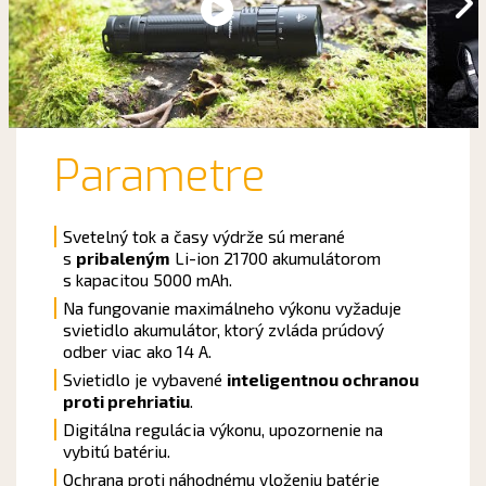
Parametre
Svetelný tok a časy výdrže sú merané
s
pribaleným
Li-ion 21700 akumulátorom
s kapacitou 5000 mAh.
Na fungovanie maximálneho výkonu vyžaduje
svietidlo akumulátor, ktorý zvláda prúdový
odber viac ako 14 A.
Svietidlo je vybavené
inteligentnou ochranou
proti prehriatiu
.
Digitálna regulácia výkonu, upozornenie na
vybitú batériu.
Ochrana proti náhodnému vloženiu batérie