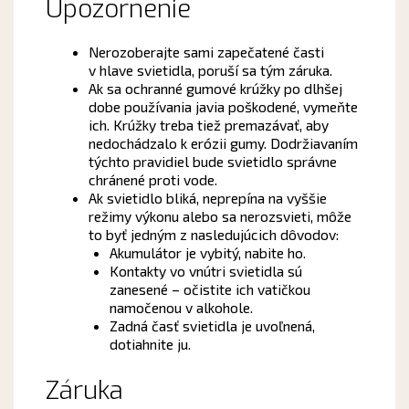
Upozornenie
Nerozoberajte sami zapečatené časti
v hlave svietidla, poruší sa tým záruka.
Ak sa ochranné gumové krúžky po dlhšej
dobe používania javia poškodené, vymeňte
ich. Krúžky treba tiež premazávať, aby
nedochádzalo k erózii gumy. Dodržiavaním
týchto pravidiel bude svietidlo správne
chránené proti vode.
Ak svietidlo bliká, neprepína na vyššie
režimy výkonu alebo sa nerozsvieti, môže
to byť jedným z nasledujúcich dôvodov:
Akumulátor je vybitý, nabite ho.
Kontakty vo vnútri svietidla sú
zanesené – očistite ich vatičkou
namočenou v alkohole.
Zadná časť svietidla je uvoľnená,
dotiahnite ju.
Záruka