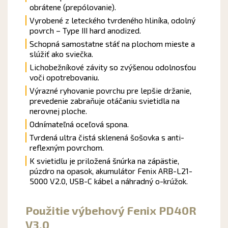
obrátene (prepólovanie).
Vyrobené z leteckého tvrdeného hliníka, odolný
povrch – Type III hard anodized.
Schopná samostatne stáť na plochom mieste a
slúžiť ako sviečka.
Lichobežníkové závity so zvýšenou odolnosťou
voči opotrebovaniu.
Výrazné ryhovanie povrchu pre lepšie držanie,
prevedenie zabraňuje otáčaniu svietidla na
nerovnej ploche.
Odnímateľná oceľová spona.
Tvrdená ultra čistá sklenená šošovka s anti-
reflexným povrchom.
K svietidlu je priložená šnúrka na zápästie,
púzdro na opasok, akumulátor Fenix ARB-L21-
5000 V2.0, USB-C kábel a náhradný o-krúžok.
Použitie výbehový Fenix PD40R
V3.0