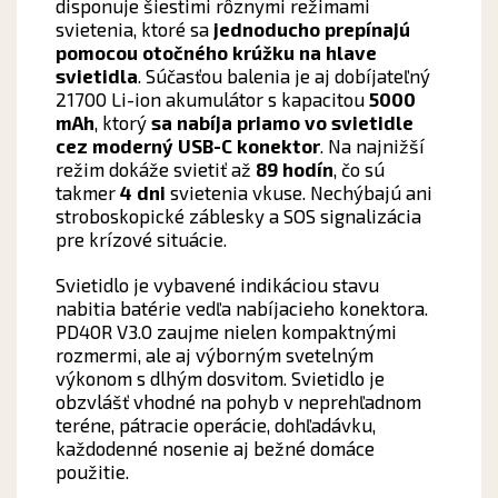
disponuje šiestimi rôznymi režimami
svietenia, ktoré sa
jednoducho prepínajú
pomocou otočného krúžku na hlave
svietidla
. Súčasťou balenia je aj dobíjateľný
21700 Li-ion akumulátor s kapacitou
5000
mAh
, ktorý
sa nabíja priamo vo svietidle
cez moderný USB-C konektor
. Na najnižší
režim dokáže svietiť až
89 hodín
, čo sú
takmer
4 dni
svietenia vkuse. Nechýbajú ani
stroboskopické záblesky a SOS signalizácia
pre krízové situácie.
Svietidlo je vybavené indikáciou stavu
nabitia batérie vedľa nabíjacieho konektora.
PD40R V3.0 zaujme nielen kompaktnými
rozmermi, ale aj výborným svetelným
výkonom s dlhým dosvitom. Svietidlo je
obzvlášť vhodné na pohyb v neprehľadnom
teréne, pátracie operácie, dohľadávku,
každodenné nosenie aj bežné domáce
použitie.