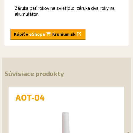
Záruka päť rokov na svietidlo, záruka dva roky na
akumulátor.
Kúpiť v
eShope
Kronium.sk
Súvisiace produkty
AOT-04