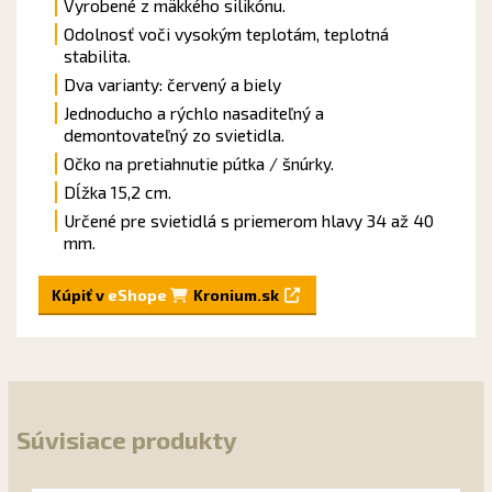
Vyrobené z mäkkého silikónu.
Odolnosť voči vysokým teplotám, teplotná
stabilita.
Dva varianty: červený a biely
Jednoducho a rýchlo nasaditeľný a
demontovateľný zo svietidla.
Očko na pretiahnutie pútka / šnúrky.
Dĺžka 15,2 cm.
Určené pre svietidlá s priemerom hlavy 34 až 40
mm.
Kúpiť v
eShope
Kronium.sk
Súvisiace produkty