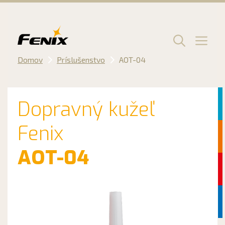
Preskočiť
na
obsah
Men
Domov
Príslušenstvo
AOT-04
Dopravný kužeľ
Fenix
AOT-04