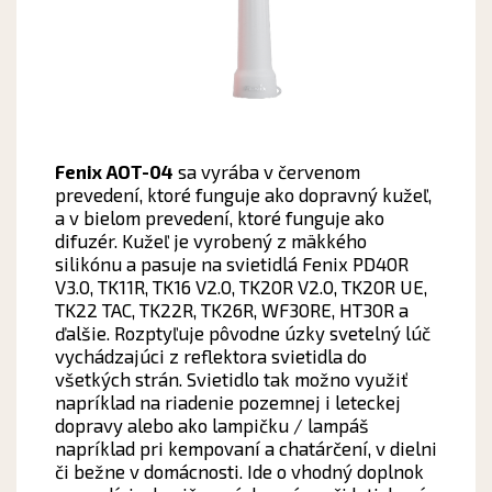
Fenix AOT-04
sa vyrába v červenom
prevedení, ktoré funguje ako dopravný kužeľ,
a v bielom prevedení, ktoré funguje ako
difuzér. Kužeľ je vyrobený z mäkkého
silikónu a pasuje na svietidlá Fenix PD40R
V3.0, TK11R, TK16 V2.0, TK20R V2.0, TK20R UE,
TK22 TAC, TK22R, TK26R, WF30RE, HT30R a
ďalšie. Rozptyľuje pôvodne úzky svetelný lúč
vychádzajúci z reflektora svietidla do
všetkých strán. Svietidlo tak možno využiť
napríklad na riadenie pozemnej i leteckej
dopravy alebo ako lampičku / lampáš
napríklad pri kempovaní a chatárčení, v dielni
či bežne v domácnosti. Ide o vhodný doplnok