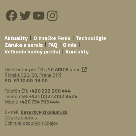
Facebook
Twitter
YouTube
Instagram
Aktuality
O značke Fenix
Technológie
Záruka a servis
FAQ
O nás
Veľkoobchodný predaj
Kontakty
Distribútor pre ČR a SR
ARIGA s.r.o.
Římská 526/20, Praha 2
PO–PÁ 10:00–18:00
Telefón ČR:
+420 222 200 444
Telefón SR:
+421 (0)2/2102 8626
Mobil:
+420 734 793 444
E-mail:
baterky@kronium.sk
Zásady cookies
Ochrana osobných údajov