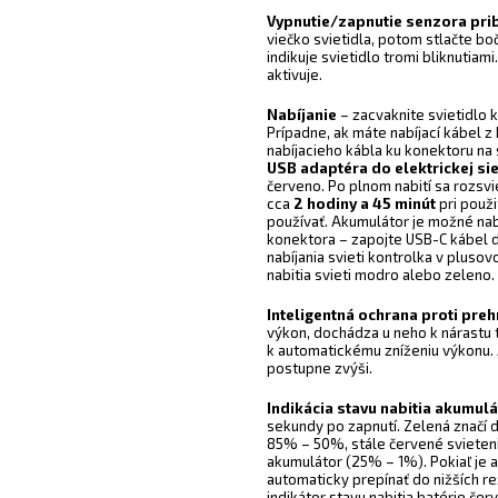
Vypnutie/zapnutie senzora prib
viečko svietidla, potom stlačte bo
indikuje svietidlo tromi bliknutia
aktivuje.
Nabíjanie
– zacvaknite svietidlo 
Prípadne, ak máte nabíjací kábel z
nabíjacieho kábla ku konektoru na 
USB adaptéra do elektrickej si
červeno. Po plnom nabití sa rozsvi
cca
2 hodiny a 45 minút
pri použi
používať. Akumulátor je možné na
konektora – zapojte USB-C kábel 
nabíjania svieti kontrolka v pluso
nabitia svieti modro alebo zeleno.
Inteligentná ochrana proti preh
výkon, dochádza u neho k nárastu t
k automatickému zníženiu výkonu. 
postupne zvýši.
Indikácia stavu nabitia akumul
sekundy po zapnutí. Zelená značí 
85% – 50%, stále červené svieteni
akumulátor (25% – 1%). Pokiaľ je a
automaticky prepínať do nižších r
indikátor stavu nabitia batérie če