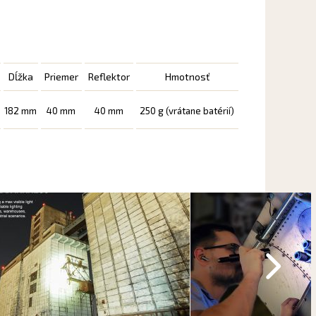
Dĺžka
Priemer
Reflektor
Hmotnosť
182 mm
40 mm
40 mm
250 g (vrátane batérií)