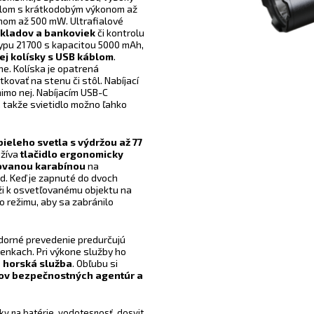
etlom s krátkodobým výkonom až
nom až 500 mW. Ultrafialové
okladov a bankoviek
či kontrolu
 typu 21700 s kapacitou 5000 mAh,
ej kolísky s USB káblom
.
ne. Kolíska je opatrená
kovať na stenu či stôl. Nabíjací
 mimo nej. Nabíjacím USB-C
 takže svietidlo možno ľahko
bieleho svetla s výdržou až 77
užíva
tlačidlo ergonomicky
ovanou karabínou
na
d. Keď je zapnuté do dvoch
líži k osvetľovanému objektu na
o režimu, aby sa zabránilo
dorné prevedenie predurčujú
ienkach. Pri výkone služby ho
 a horská služba
. Obľubu si
kov bezpečnostných agentúr a
ky na batérie, vodotesnosť, dosvit