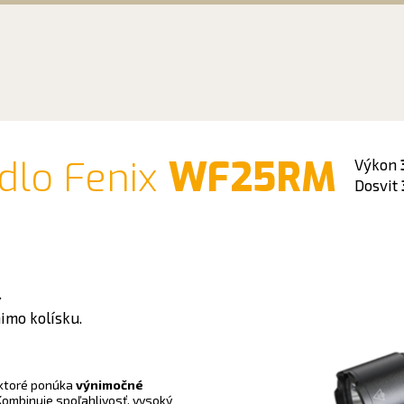
idlo Fenix
WF25RM
Výkon
Dosvit
.
mimo kolísku.
 ktoré ponúka
výnimočné
 Kombinuje spoľahlivosť, vysoký