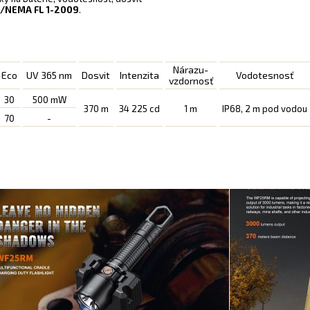
/NEMA FL 1-2009
.
Nárazu-
Eco
UV 365 nm
Dosvit
Intenzita
Vodotesnosť
vzdornosť
30
500 mW
370 m
34 225 cd
1 m
IP68, 2 m pod vodou
70
-