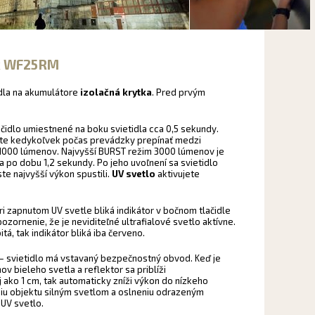
ix WF25RM
idla na akumulátore
izolačná krytka
. Pred prvým
ačidlo umiestnené na boku svietidla cca 0,5 sekundy.
žete kedykoľvek počas prevádzky prepínať medzi
 1000 lúmenov. Najvyšší BURST režim 3000 lúmenov je
 po dobu 1,2 sekundy. Po jeho uvoľnení sa svietidlo
te najvyšší výkon spustili.
UV svetlo
aktivujete
ri zapnutom UV svetle bliká indikátor v bočnom tlačidle
ozornenie, že je neviditeľné ultrafialové svetlo aktívne.
tá, tak indikátor bliká iba červeno.
– svietidlo má vstavaný bezpečnostný obvod. Keď je
v bieleho svetla a reflektor sa priblíži
ako 1 cm, tak automaticky zníži výkon do nízkeho
niu objektu silným svetlom a oslneniu odrazeným
 UV svetlo.