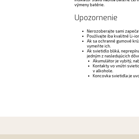
výmeny batérie.
Upozornenie
Nerozoberajte sami zapečate
Používajte iba kvalitné Li-
Ak sa ochranné gumové krúž
vymeňte ich.
Ak svietidlo bliká, neprepín
jedným z nasledujúcich dôv
Akumulátor je vybitý, nab
Kontakty vo vnútri sviet
v alkohole.
Koncovka svietidla je uvo