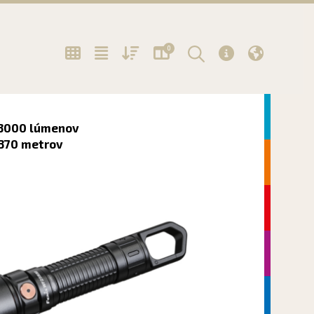
0
Další
3000 lúmenov
370 metrov
Další
Další
Další
Další