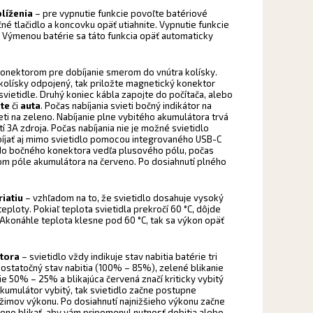
líženia
– pre vypnutie funkcie povoľte batériové
čné tlačidlo a koncovku opäť utiahnite. Vypnutie funkcie
mi. Výmenou batérie sa táto funkcia opäť automaticky
konektorom pre dobíjanie smerom do vnútra kolísky.
 kolísky odpojený, tak priložte magnetický konektor
svietidle. Druhý koniec kábla zapojte do počítača, alebo
ete
či
auta
. Počas nabíjania svieti bočný indikátor na
eti na zeleno. Nabíjanie plne vybitého akumulátora trvá
tí 3A zdroja. Počas nabíjania nie je možné svietidlo
bíjať aj mimo svietidlo pomocou integrovaného USB-C
do bočného konektora vedľa plusového pólu, počas
vom póle akumulátora na červeno. Po dosiahnutí plného
riatiu
– vzhľadom na to, že svietidlo dosahuje vysoký
eploty. Pokiaľ teplota svietidla prekročí 60 °C, dôjde
Akonáhle teplota klesne pod 60 °C, tak sa výkon opäť
átora
– svietidlo vždy indikuje stav nabitia batérie tri
dostatočný stav nabitia (100% – 85%), zelené blikanie
e 50% – 25% a blikajúca červená značí kriticky vybitý
kumulátor vybitý, tak svietidlo začne postupne
ežimov výkonu. Po dosiahnutí najnižšieho výkonu začne
rveno blikať, aby vám pripomenul nutnosť dobitia alebo