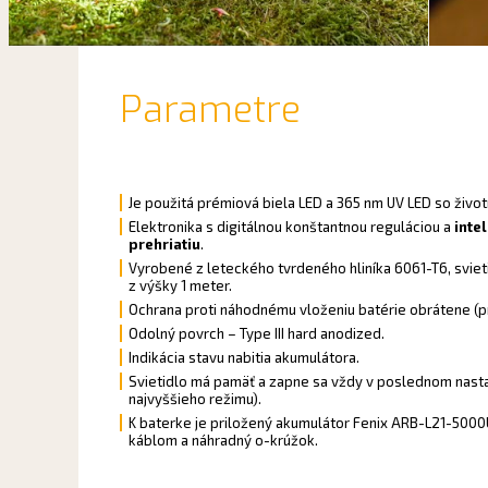
Parametre
Je použitá prémiová biela LED a 365 nm UV LED so živo
Elektronika s digitálnou konštantnou reguláciou a
inte
prehriatiu
.
Vyrobené z leteckého tvrdeného hliníka 6061-T6, svie
z výšky 1 meter.
Ochrana proti náhodnému vloženiu batérie obrátene (p
Odolný povrch – Type III hard anodized.
Indikácia stavu nabitia akumulátora.
Svietidlo má pamäť a zapne sa vždy v poslednom nas
najvyššieho režimu).
K baterke je priložený akumulátor Fenix ARB-L21-5000U,
káblom a náhradný o-krúžok.