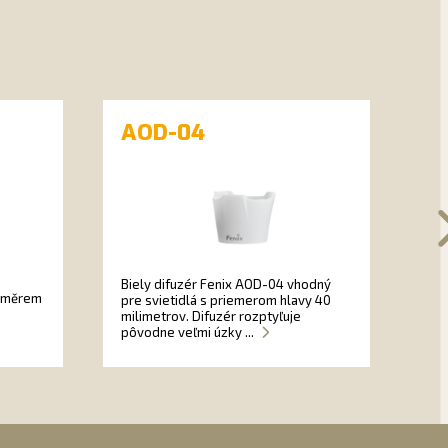
AOD-04
A
Špi
Biely difuzér Fenix AOD-04 vhodný
217
růměrem
pre svietidlá s priemerom hlavy 40
Kap
milimetrov. Difuzér rozptyľuje
pôvodne veľmi úzky ...