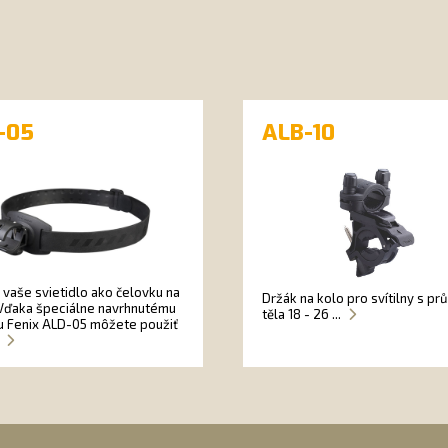
-05
ALB-10
 vaše svietidlo ako čelovku na
Držák na kolo pro svítilny s p
 Vďaka špeciálne navrhnutému
těla 18 - 26 ...
 Fenix ALD-05 môžete použiť
.