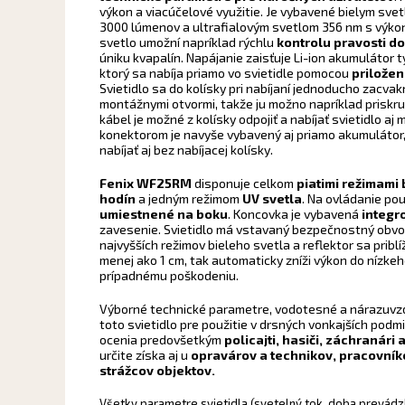
výkon a viacúčelové využitie. Je vybavené bielym sv
3000 lúmenov a ultrafialovým svetlom 356 nm s výko
svetlo umožní napríklad rýchlu
kontrolu pravosti d
úniku kvapalín. Napájanie zaisťuje Li-ion akumulátor
ktorý sa nabíja priamo vo svietidle pomocou
priložen
Svietidlo sa do kolísky pri nabíjaní jednoducho zacvak
montážnymi otvormi, takže ju možno napríklad priskrut
kábel je možné z kolísky odpojiť a nabíjať svietidlo aj
konektorom je navyše vybavený aj priamo akumulátor,
nabíjať aj bez nabíjacej kolísky.
Fenix WF25RM
disponuje celkom
piatimi režimami 
hodín
a jedným režimom
UV svetla
. Na ovládanie po
umiestnené na boku
. Koncovka je vybavená
integr
zavesenie. Svietidlo má vstavaný bezpečnostný obvo
najvyšších režimov bieleho svetla a reflektor sa prib
menej ako 1 cm, tak automaticky zníži výkon do nízkeh
prípadnému poškodeniu.
Výborné technické parametre, vodotesné a nárazuvz
toto svietidlo pre použitie v drsných vonkajších podm
ocenia predovšetkým
policajti, hasiči, záchranári
určite získa aj u
opravárov a technikov, pracovní
strážcov objektov.
Všetky parametre svietidla (svetelný tok, doba prevádz