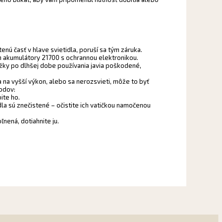
nú časť v hlave svietidla, poruší sa tým záruka.
ion akumulátory 21700 s ochrannou elektronikou.
ky po dlhšej dobe používania javia poškodené,
a na vyšší výkon, alebo sa nerozsvieti, môže to byť
odov:
ite ho.
idla sú znečistené – očistite ich vatičkou namočenou
ľnená, dotiahnite ju.