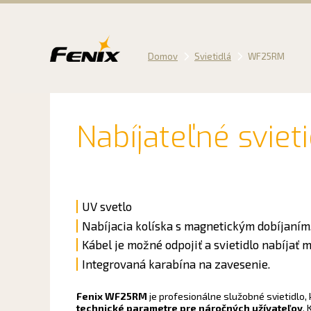
Preskočiť
na
obsah
Domov
Svietidlá
WF25RM
Nabíjateľné sviet
UV svetlo
Nabíjacia kolíska s magnetickým dobíjaním
Kábel je možné odpojiť a svietidlo nabíjať 
Integrovaná karabína na zavesenie.
Fenix WF25RM
je profesionálne služobné svietidlo,
technické parametre pre náročných užívateľov
.