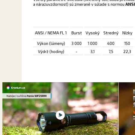
a nárazuvzdornosť) sú zmerané v súlade s normou
ANSI
ANSI / NEMA FL 1
Burst
Vysoký
Stredný
Nízky
Výkon (lúmeny)
3 000
1 000
400
150
Výdrž (hodiny)
-
3,1
7,5
22,3