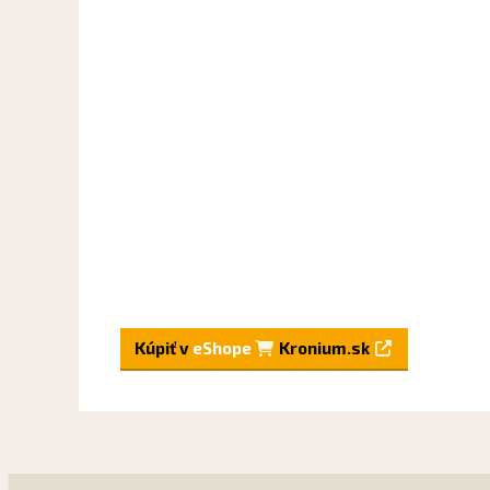
Kúpiť v
eShope
Kronium.sk