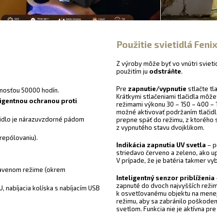
Použitie svietidlá Fen
Z výroby môže byť vo vnútri sviet
použitím ju
odstráňte
.
Pre
zapnutie/vypnutie
stlačte tl
tnosťou 50000 hodín.
Krátkymi stlačeniami tlačidla mô
ligentnou ochranou proti
režimami výkonu 30 – 150 – 400 –
možné aktivovať podržaním tlačidla
tidlo je nárazuvzdorné pádom
prepne späť do režimu, z ktorého s
z vypnutého stavu dvojklikom.
repólovaniu).
Indikácia zapnutia UV svetla
– p
striedavo červeno a zeleno, ako up
V prípade, že je batéria takmer vybi
tavenom režime (okrem
Inteligentný senzor priblíženia
zapnuté do dvoch najvyšších režimo
 nabíjacia kolíska s nabíjacím USB
k osvetľovanému objektu na menej 
režimu, aby sa zabránilo poškode
svetlom. Funkcia nie je aktívna pre