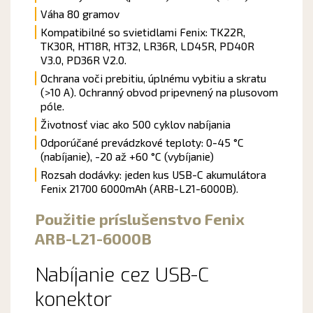
Váha 80 gramov
Kompatibilné so svietidlami Fenix: TK22R,
TK30R, HT18R, HT32, LR36R, LD45R, PD40R
V3.0, PD36R V2.0.
Ochrana voči prebitiu, úplnému vybitiu a skratu
(>10 A). Ochranný obvod pripevnený na plusovom
póle.
Životnosť viac ako 500 cyklov nabíjania
Odporúčané prevádzkové teploty: 0-45 °C
(nabíjanie), -20 až +60 °C (vybíjanie)
Rozsah dodávky: jeden kus USB-C akumulátora
Fenix 21700 6000mAh (ARB-L21-6000B).
Použitie príslušenstvo Fenix
ARB-L21-6000B
Nabíjanie cez USB-C
konektor