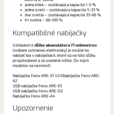
jedna bliká – zostávajúca kapacita 1-5 %
jedna svieti – zostávajúca kapacita 5-33 %
dve svietia – zostávajúca kapacita 33-66 %
tri svietia – 66-100 %
Kompatibilné nabíjačky
Vzhľadom k
dĺžke akumulátora 77 milimetrov
(vrátane ochrannej elektroniky) je možné ho
nabíjať iba v nabíjačkách, ktoré sú na túto dĺžku
prispôsobené a sú uvedené nižšie. Do iných
modelov sa nezmestí.
Nabíjačka Fenix ARE-X1 V2.0
Nabíjačka Fenix ARE-
A2
USB nabíjačka Fenix ARE-D1
USB nabíjačka Fenix ARE-D2
Nabíjačka Fenix ARE-A4
Upozornenie