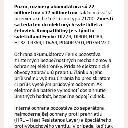
Pozor,
rozmery akumulátora sú 22
milimetrov x 77 milimetrov
, takže má väčší
priemer ako bežné Li-ion typu 21700.
Zmestí
sa teda len do niektorých svietidiel a
čeloviek.
Kompatibilný je s týmito
svietidlami Fenix:
TK22R, TK30R, HT18R,
HT32, LR36R, LD45R, PD40R V3.0, PD36R V2.0.
Ochrana akumulátorov Fenix pozostáva
z interných bezpečnostných mechanizmov a
ochrannej elektroniky. Pridané elektronické
obvody zabraňujú prebitiu článku a jeho
prílišnému vybitiu. Chránia ho pred skratom
či príliš vysokým prúdovým odberom. Ak
elektronika batérie vyhodnotí dosiahnutie
limitných hodnôt, bezpečne odpojí článok.
Interná ochrana pozostáva zo separátora,
najmodernejšej ochrany proti prehriatiu
(HRL – Heat Resistance Layer) a špeciálneho
protivýbuchového ventilu. V prípade, keď tlak