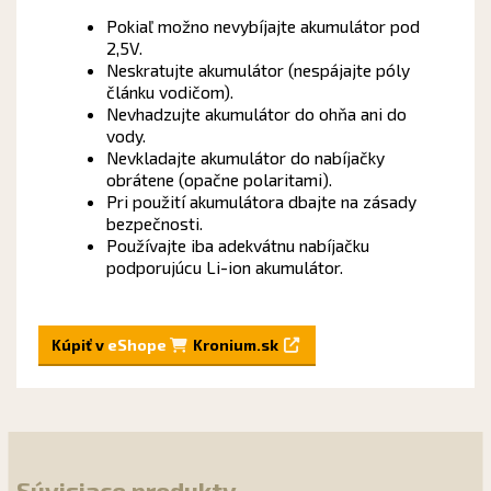
Pokiaľ možno nevybíjajte akumulátor pod
2,5V.
Neskratujte akumulátor (nespájajte póly
článku vodičom).
Nevhadzujte akumulátor do ohňa ani do
vody.
Nevkladajte akumulátor do nabíjačky
obrátene (opačne polaritami).
Pri použití akumulátora dbajte na zásady
bezpečnosti.
Používajte iba adekvátnu nabíjačku
podporujúcu Li-ion akumulátor.
Kúpiť v
eShope
Kronium.sk
Súvisiace produkty