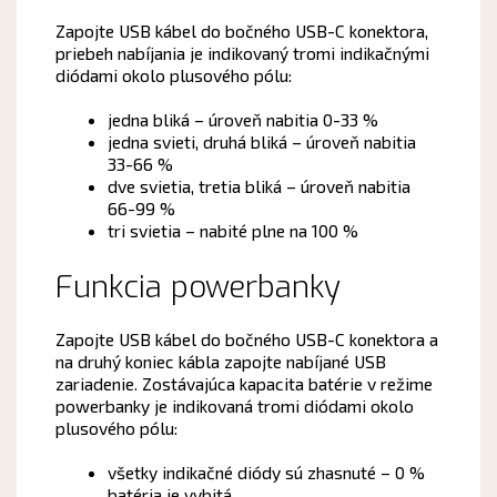
Zapojte USB kábel do bočného USB-C konektora,
priebeh nabíjania je indikovaný tromi indikačnými
diódami okolo plusového pólu:
jedna bliká – úroveň nabitia 0-33 %
jedna svieti, druhá bliká – úroveň nabitia
33-66 %
dve svietia, tretia bliká – úroveň nabitia
66-99 %
tri svietia – nabité plne na 100 %
Funkcia powerbanky
Zapojte USB kábel do bočného USB-C konektora a
na druhý koniec kábla zapojte nabíjané USB
zariadenie. Zostávajúca kapacita batérie v režime
powerbanky je indikovaná tromi diódami okolo
plusového pólu:
všetky indikačné diódy sú zhasnuté – 0 %
batéria je vybitá