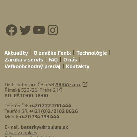
Facebook
Twitter
YouTube
Instagram
Aktuality
O značke Fenix
Technológie
Záruka a servis
FAQ
O nás
Veľkoobchodný predaj
Kontakty
Distribútor pre ČR a SR
ARIGA s.r.o.
Římská 526/20, Praha 2
PO–PÁ 10:00–18:00
Telefón ČR:
+420 222 200 444
Telefón SR:
+421 (0)2/2102 8626
Mobil:
+420 734 793 444
E-mail:
baterky@kronium.sk
Zásady cookies