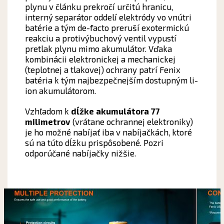
plynu v článku prekročí určitú hranicu,
interný separátor oddelí elektródy vo vnútri
batérie a tým de-facto preruší exotermickú
reakciu a protivýbuchový ventil vypustí
pretlak plynu mimo akumulátor. Vďaka
kombinácii elektronickej a mechanickej
(teplotnej a tlakovej) ochrany patrí Fenix
batéria k tým najbezpečnejším dostupným li-
ion akumulátorom.
Vzhľadom k
dĺžke akumulátora 77
milimetrov
(vrátane ochrannej elektroniky)
je ho možné nabíjať iba v nabíjačkách, ktoré
sú na túto dĺžku prispôsobené. Pozri
odporúčané nabíjačky nižšie.