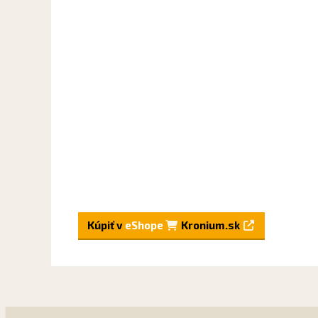
Kúpiť v
eShope
Kronium.sk