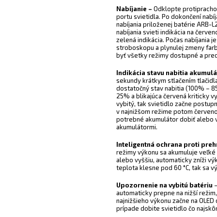
Nabíjanie –
Odklopte protiprachov
portu svietidla. Po dokončení nabí
nabíjania priloženej batérie ARB-L
nabíjania svieti indikácia na červe
zelená indikácia. Počas nabíjania
stroboskopu a plynulej zmeny farby
byť všetky režimy dostupné a predĺ
Indikácia stavu nabitia akumul
sekundy krátkym stlačením tlačidla
dostatočný stav nabitia (100% – 
25% a blikajúca červená kriticky v
vybitý, tak svietidlo začne postup
v najnižšom režime potom červeno b
potrebné akumulátor dobiť alebo vy
akumulátormi.
Inteligentná ochrana proti preh
režimy výkonu sa akumuluje veľké 
alebo vyššiu, automaticky zníži vý
teplota klesne pod 60 °C, tak sa v
Upozornenie na vybitú batériu
–
automaticky prepne na nižší režim
najnižšieho výkonu začne na OLED di
prípade dobite svietidlo čo najskô