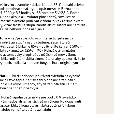
ú krytku a zapojte nabíjací kábel USB-C do nabíjacieho
jania protiprachovú krytku opäť utesnite. Bežná doba
21-6000 je 3,5 hodiny s USB zdrojom 5 V/2,5 A. Počas
no. Hneď ako je akumulátor plne nabitý, rozsvieti sa
 je možné svietidlo používať v akomkoľvek režime okrem
, v závislosti na stupni nabitia akumulátora ale nemusia
ži sa celková doba nabíjania.
átora
– Keď je svietidlo vypnuté, aktivujete na tri
 indikáciu stupňa nabitia batérie. Zelená značí
85%), zelené blikanie 85% – 50%, stále červené 50% –
ybitý akumulátor (25% – 1%). Pokiaľ je akumulátor
ne automaticky prepínať do nižších režimov výkonu,
liká indikátor nabitia akumulátora, aby upozornil, že je
meniť. Indikácia správne funguje iba s originálnymi
riatiu
– Pri dlhodobom používaní svietidla na vysoké
množstvo tepla. Keď svietidlo dosiahne teplotu 60 °C
kon o niekoľko lúmenov, aby sa teplota znížila. Keď
ýkon opäť postupne zvýši.
 Pokiaľ napätie batérie klesne pod 3,0 V, svietidlo
, kým nedosiahne najnižší režim výkonu. Po dosiahnutí
spleji blikať ikona stavu nabitia batérie. V takom
r alebo vymeňte batériu za nabitú.