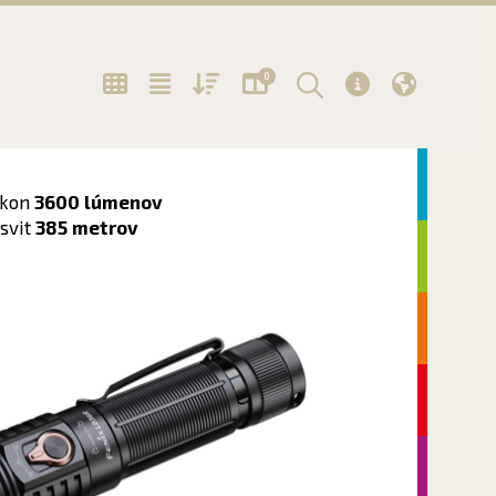
0
Další
ýkon
3600 lúmenov
svit
385 metrov
Další
Další
Další
Další