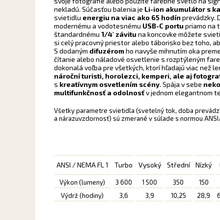
svoje fotografie alebo použite farebné svetlo na sign
nekladú. Súčasťou balenia je
Li-ion akumulátor s k
svietidlu
energiu na viac ako 65 hodín
prevádzky. D
modernému a vodotesnému
USB-C portu
priamo na t
štandardnému
1/4′ závitu
na koncovke môžete sviet
si celý pracovný priestor alebo táborisko bez toho, ab
S dodaným
difuzérom
ho navyše mihnutím oka preme
čítanie alebo náladové osvetlenie s rozptýleným far
dokonalá voľba pre všetkých, ktorí hľadajú viac než le
nároční turisti, horolezci, kemperi, ale aj fotogra
s
kreatívnym osvetlením scény
. Spája v sebe
neko
multifunkčnosť a odolnosť
v jednom elegantnom te
Všetky parametre svietidla (svetelný tok, doba prevádz
a nárazuvzdornosť) sú zmerané v súlade s normou ANS
ANSI / NEMA FL 1
Turbo
Vysoký
Střední
Nízký
Výkon (lumeny)
3 600
1 500
350
150
Výdrž (hodiny)
3,6
3,9
10,25
28,9