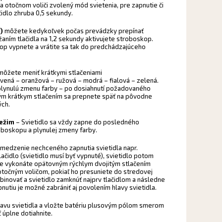
na otočnom voliči zvolený mód svietenia, pre zapnutie či
čidlo zhruba 0,5 sekundy.
)
môžete kedykoľvek počas prevádzky prepínať
ržaním tlačidla na 1,2 sekundy aktivujete stroboskop.
kop vypnete a vrátite sa tak do predchádzajúceho
ôžete meniť krátkymi stlačeniami
ervená – oranžová – ružová – modrá – fialová – zelená.
 plynulú zmenu farby – po dosiahnutí požadovaného
ným krátkym stlačením sa prepnete späť na pôvodne
ých.
režim
– Svietidlo sa vždy zapne do posledného
oboskopu a plynulej zmeny farby.
medzenie nechceného zapnutia svietidla napr.
lačidlo (svietidlo musí byť vypnuté), svietidlo potom
ie vykonáte opätovným rýchlym dvojitým stlačením
 otočným voličom, pokiaľ ho presuniete do stredovej
novať a svietidlo zamknúť najprv tlačidlom a následne
tiu je možné zabrániť aj povolením hlavy svietidla.
lavu svietidla a vložte batériu plusovým pólom smerom
 úplne dotiahnite.