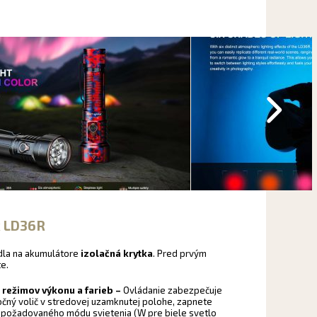
ix LD36R
idla na akumulátore
izolačná krytka
. Pred prvým
e.
 režimov výkonu a farieb –
Ovládanie zabezpečuje
otočný volič v stredovej uzamknutej polohe, zapnete
l požadovaného módu svietenia (W pre biele svetlo