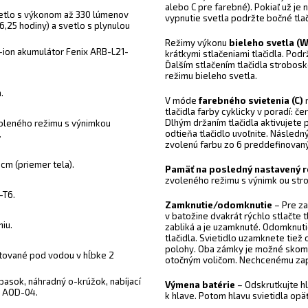
alebo C pre farebné).
Pokiaľ už je 
vetlo s výkonom až 330 lúmenov
vypnutie svetla podržte bočné tla
(6,25 hodiny) a svetlo s plynulou
Režimy výkonu
bieleho svetla (W
i-ion akumulátor Fenix ARB-L21-
krátkymi stlačeniami tlačidla. Pod
Ďalším stlačením tlačidla strobos
režimu bieleho svetla.
.
V móde
farebného svietenia (C)
m
tlačidla farby cyklicky v poradí: č
Dlhým držaním tlačidla aktivujete
oleného režimu s výnimkou
odtieňa tlačidlo uvoľnite. Násled
.
zvolenú farbu zo 6 preddefinovan
 cm (priemer tela).
Pamäť na posledný nastavený 
zvoleného režimu s výnimk ou str
-T6.
Zamknutie/odomknutie
– Pre za
v batožine dvakrát rýchlo stlačte t
iu.
zabliká a je uzamknuté. Odomknut
tlačidla. Svietidlo uzamknete tiež
polohy. Oba zámky je možné skombi
tované pod vodou v hĺbke 2
otočným voličom. Nechcenému zapnu
opasok, náhradný o-krúžok, nabíjací
Výmena batérie
– Odskrutkujte h
r AOD-04.
k hlave. Potom hlavu svietidla opäť