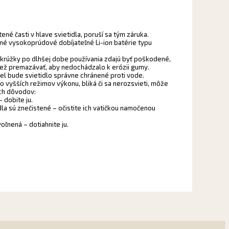
né časti v hlave svietidla, poruší sa tým záruka.
né vysokoprúdové dobíjateľné Li-ion batérie typu
krúžky po dlhšej dobe používania zdajú byť poškodené,
iež premazávať, aby nedochádzalo k erózii gumy.
el bude svietidlo správne chránené proti vode.
o vyšších režimov výkonu, bliká či sa nerozsvieti, môže
ich dôvodov:
– dobite ju.
idla sú znečistené – očistite ich vatičkou namočenou
voľnená – dotiahnite ju.