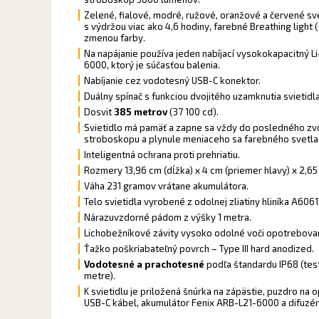
Zelené, fialové, modré, ružové, oranžové a červené s
s výdržou viac ako 4,6 hodiny, farebné Breathing light 
zmenou farby.
Na napájanie používa jeden nabíjací vysokokapacitný L
6000, ktorý je súčasťou balenia.
Nabíjanie cez vodotesný USB-C konektor.
Duálny spínač s funkciou dvojitého uzamknutia svietidla
Dosvit
385 metrov
(37 100 cd).
Svietidlo má pamäť a zapne sa vždy do posledného zv
stroboskopu a plynule meniaceho sa farebného svetla
Inteligentná ochrana proti prehriatiu.
Rozmery 13,96 cm (dĺžka) x 4 cm (priemer hlavy) x 2,65
Váha 231 gramov vrátane akumulátora.
Telo svietidla vyrobené z odolnej zliatiny hliníka A6061
Nárazuvzdorné pádom z výšky 1 metra.
Lichobežníkové závity vysoko odolné voči opotrebovan
Ťažko poškriabateľný povrch – Type III hard anodized.
Vodotesné a prachotesné
podľa štandardu IP68 (tes
metre).
K svietidlu je priložená šnúrka na zápästie, puzdro na 
USB-C kábel, akumulátor Fenix ARB-L21-6000 a difuzé