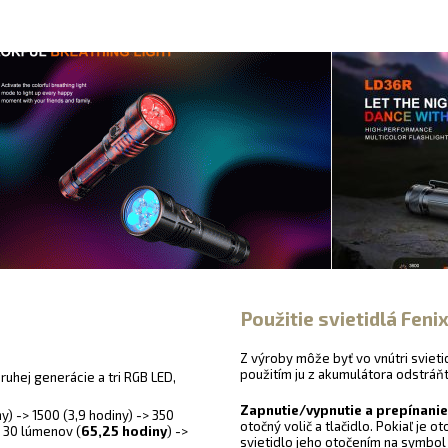
Použitie svietidlá Fen
Z výroby môže byť vo vnútri sviet
použitím ju z akumulátora odstráňt
uhej generácie a tri RGB LED,
Zapnutie/vypnutie a prepínanie
ny) -> 1500 (3,9 hodiny) -> 350
otočný volič a tlačidlo. Pokiaľ je 
> 30 lúmenov (
65,25 hodiny
) ->
svietidlo jeho otočením na symbo