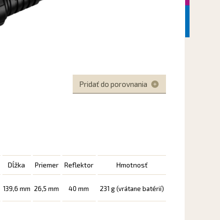
Další
Pridať do porovnania
Dĺžka
Priemer
Reflektor
Hmotnosť
139,6 mm
26,5 mm
40 mm
231 g (vrátane batérií)