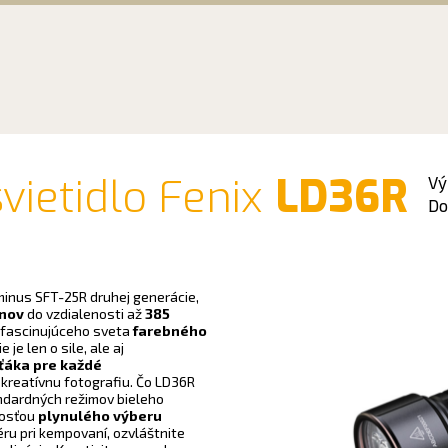
vietidlo Fenix
LD36R
V
Do
minus SFT-25R druhej generácie,
nov
do vzdialenosti až
385
 fascinujúceho sveta
farebného
 je len o sile, ale aj
ťáka pre každé
kreatívnu fotografiu. Čo LD36R
andardných režimov bieleho
nosťou
plynulého výberu
ru pri kempovaní, ozvláštnite