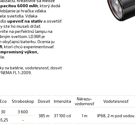
alizáciu. Kreativite sa medze
apacitou
6000 mAh
, ktorý dodá
obíjanie je hračka vďaka
ele svietidla. Vďaka
idlo
upevniť na statív
a osvetliť
y ste ho museli držať.
níte na perfektnú lampu na
ebným svetlom. LD36R je
n obyčajnú baterku. Ocenia ju
fi
, ktorí chcú experimentovať
mpromisný výkon,
le.
ky na batérie, vodotesnosť, dosvit
I/NEMA FL 1-2009.
Nárazu-
Eco
Stroboskop
Dosvit
Intenzita
Vodotesnosť
vzdornosť
30
3 600
385 m
37 100 cd
1 m
IP68, 2 m pod vodou
65,25
-