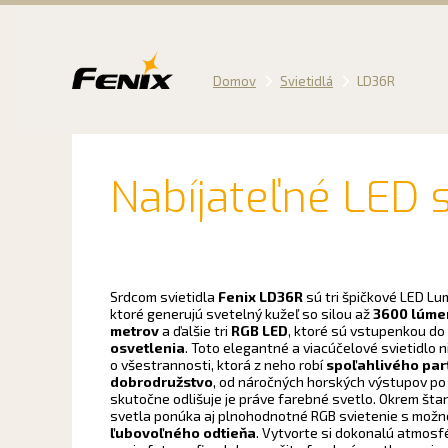
Preskočiť
na
obsah
Domov
Svietidlá
LD36R
Nabíjateľné LED s
Srdcom svietidla
Fenix LD36R
sú tri špičkové LED Lu
ktoré generujú svetelný kužeľ so silou až
3600 lúme
metrov
a ďalšie tri
RGB LED
, ktoré sú vstupenkou do
osvetlenia
. Toto elegantné a viacúčelové svietidlo nie
o všestrannosti, ktorá z neho robí
spoľahlivého par
dobrodružstvo
, od náročných horských výstupov po 
skutočne odlišuje je práve farebné svetlo. Okrem št
svetla ponúka aj plnohodnotné RGB svietenie s mož
ľubovoľného odtieňa
. Vytvorte si dokonalú atmosfé