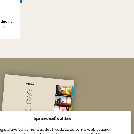
lo s
odné na
.
Spravovať súhlas
egislatíve EÚ učinené zadosť, vedzte, že tento web využíva