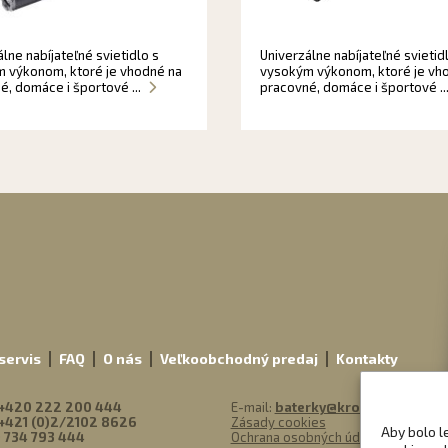
lne nabíjateľné svietidlo s
Univerzálne nabíjateľné svietid
 výkonom, ktoré je vhodné na
vysokým výkonom, ktoré je vh
é, domáce i športové ...
pracovné, domáce i športové ..
m
servis
FAQ
O nás
Veľkoobchodný predaj
Kontakty
+420 222 200 444
E-mail:
baterky@kronium.sk
+421 (0)2/2102 8626
Zásady cookies
Aby bolo l
 734 793 444
Ochrana osobných údajov