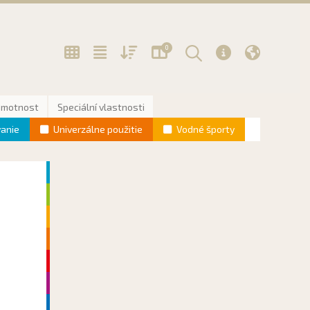
0
Hmotnost
Speciální vlastnosti
vanie
Univerzálne použitie
Vodné športy