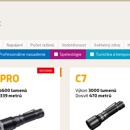
C
Napájení
Počet režimů
Vodotěsnost
Světelný zdroj
Profesionálne nasadenie
Speleológie
Turistika a kempo
NOVINKA
 PRO
C7
4600 lumenů
Výkon
3000 lumenů
339 metrů
Dosvit
470 metrů