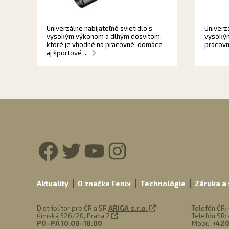
Univerzálne nabíjateľné svietidlo s
Univerzá
vysokým výkonom a dlhým dosvitom,
vysokým
ktoré je vhodné na pracovné, domáce
pracovn
aj športové ...
Facebook
Twitter
YouTube
Instagra
Aktuality
O značke Fenix
Technológie
Záruka a 
Distribútor pre ČR a SR
ARIGA s.r.o.
Telefón ČR:
Římská 526/20, Praha 2
Telefón SR:
PO–PÁ 10:00–18:00
Mobil:
+420