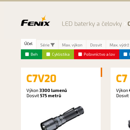
Preskočiť
na
obsah
LED baterky a čelovky
Účel
Série
Max. výkon
Dosvit
Max. výdrž
Beh
Cyklistika
Poľovníctvo a lov
tika a kempovanie
C7V20
C7
tika
 športy
Výkon
3300 lumenů
Výkon
Dosvit
575 metrů
Dosvit
rzálne použitie
níctvo a lov
ológie
sionálne nasadenie