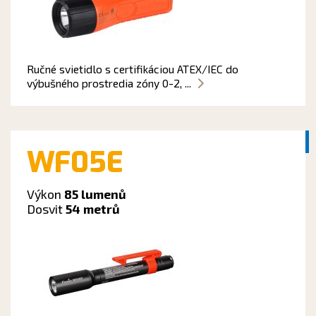
Ručné svietidlo s certifikáciou ATEX/IEC do
výbušného prostredia zóny 0-2, ...
WF05E
Výkon
85 lumenů
Dosvit
54 metrů