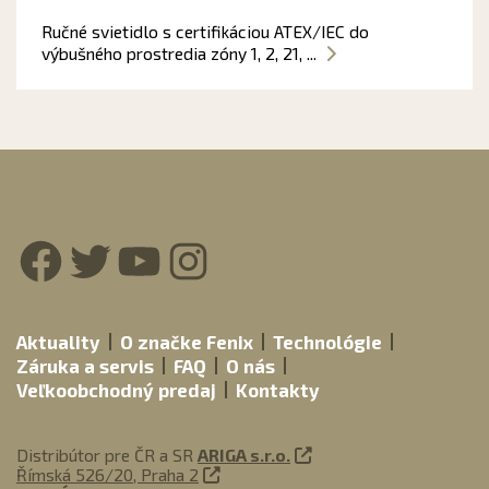
Ručné svietidlo s certifikáciou ATEX/IEC do
výbušného prostredia zóny 1, 2, 21, ...
Facebook
Twitter
YouTube
Instagram
Aktuality
O značke Fenix
Technológie
Záruka a servis
FAQ
O nás
Veľkoobchodný predaj
Kontakty
Distribútor pre ČR a SR
ARIGA s.r.o.
Římská 526/20, Praha 2