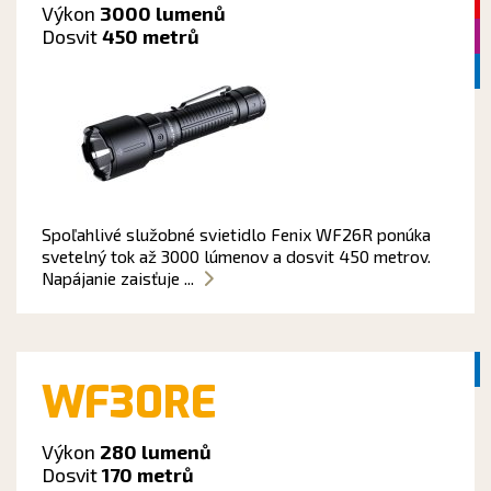
Výkon
3000 lumenů
Dosvit
450 metrů
Spoľahlivé služobné svietidlo Fenix WF26R ponúka
svetelný tok až 3000 lúmenov a dosvit 450 metrov.
Napájanie zaisťuje ...
WF30RE
Výkon
280 lumenů
Dosvit
170 metrů