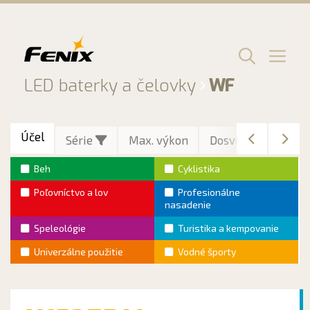
Preskočiť
na
obsah
Men
LED baterky a čelovky
WF
Účel
Série
Max. výkon
Dosvit
Max. vý
Beh
Cyklistika
Poľovníctvo a lov
Profesionálne
nasadenie
Speleológie
Turistika a kempovanie
Univerzálne použitie
Vodné športy