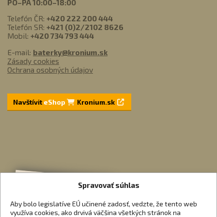
PO–PÁ 10:00–18:00
Telefón ČR:
+420 222 200 444
Telefón SR:
+421 (0)2/2102 8626
Mobil:
+420 734 793 444
E-mail:
baterky@kronium.sk
Zásady cookies
Ochrana osobných údajov
Navštívit
eShop
Kronium.sk
Spravovať súhlas
Aby bolo legislatíve EÚ učinené zadosť, vedzte, že tento web
využíva cookies, ako drvivá väčšina všetkých stránok na