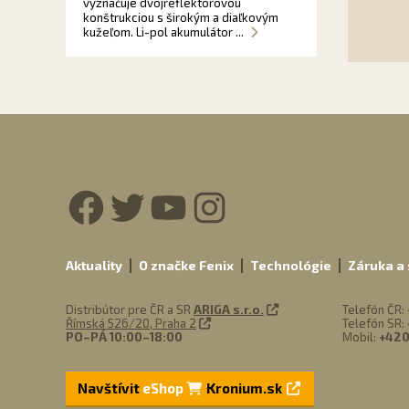
vyznačuje dvojreflektorovou
konštrukciou s širokým a diaľkovým
kužeľom. Li-pol akumulátor ...
Facebook
Twitter
YouTube
Instagra
Aktuality
O značke Fenix
Technológie
Záruka a 
Distribútor pre ČR a SR
ARIGA s.r.o.
Telefón ČR:
Římská 526/20, Praha 2
Telefón SR:
PO–PÁ 10:00–18:00
Mobil:
+420
Navštívit
eShop
Kronium.sk