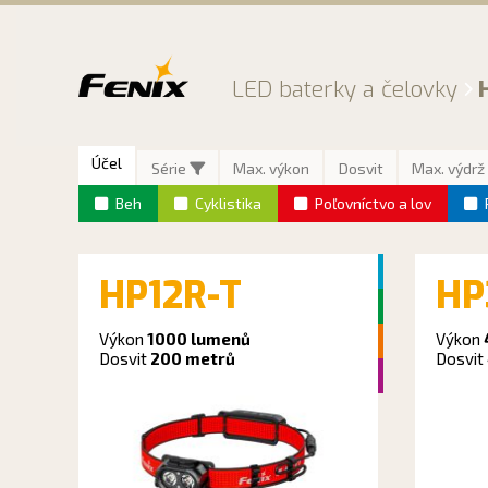
Preskočiť
na
obsah
LED baterky a čelovky
Účel
Série
Max. výkon
Dosvit
Max. výdrž
Beh
Cyklistika
Poľovníctvo a lov
tika a kempovanie
Turistika a kempovanie
HP12R-T
HP
tika
Beh
ológie
Cyklistika
Výkon
1000 lumenů
Výkon
Dosvit
200 metrů
Dosvit
sionálne nasadenie
Univerzálne použitie
Speleológie
Profesionálne nasadenie