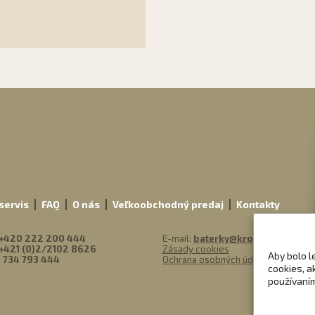
m
servis
FAQ
O nás
Veľkoobchodný predaj
Kontakty
+420 222 200 444
E-mail:
baterky@kronium.sk
+421 (0)2/2102 8626
Zásady cookies
Aby bolo l
 734 793 444
Ochrana osobných údajov
cookies, a
používaním