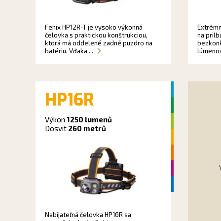
Fenix HP12R-T je vysoko výkonná
Extrémn
čelovka s praktickou konštrukciou,
na pril
ktorá má oddelené zadné puzdro na
bezkonk
batériu. Vďaka ...
lúmenov 
HP16R
Výkon
1250 lumenů
Dosvit
260 metrů
Nabíjateľná čelovka HP16R sa