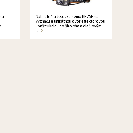
vka
Nabíjateľná čelovka Fenix HP25R sa
é
vyznačuje unikátnou dvojreflektorovou
e
konštrukciou so širokým a diaľkovým
...