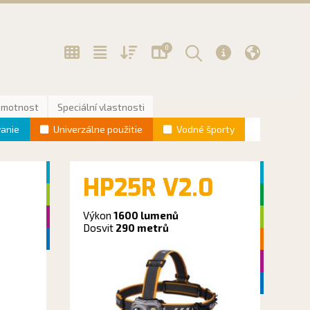
0
Hmotnost
Speciální vlastnosti
vanie
Univerzálne použitie
Vodné športy
HP25R V2.0
Výkon
1600 lumenů
Dosvit
290 metrů