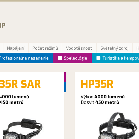
HP
Napájení
Počet režimů
Vodotěsnost
Světelný zdroj
Profesionálne nasadenie
Speleológie
Turistika a kempo
35R SAR
HP35R
4000 lumenů
Výkon
4000 lumenů
450 metrů
Dosvit
450 metrů