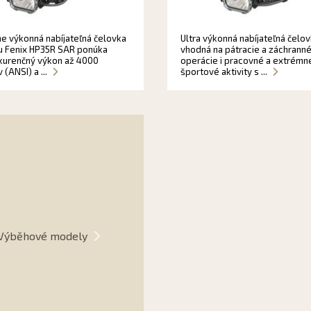
e výkonná nabíjateľná čelovka
Ultra výkonná nabíjateľná čelo
bu Fenix HP35R SAR ponúka
vhodná na pátracie a záchrann
urenčný výkon až 4000
operácie i pracovné a extrémn
(ANSI) a ...
športové aktivity s ...
Výběhové modely