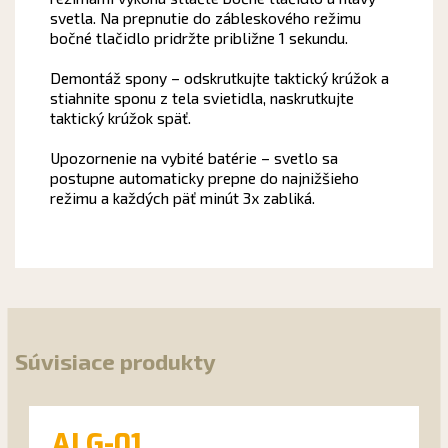
svetla. Na prepnutie do zábleskového režimu
bočné tlačidlo pridržte približne 1 sekundu.
Demontáž spony – odskrutkujte taktický krúžok a
stiahnite sponu z tela svietidla, naskrutkujte
taktický krúžok späť.
Upozornenie na vybité batérie – svetlo sa
postupne automaticky prepne do najnižšieho
režimu a každých päť minút 3x zabliká.
Súvisiace produkty
ALG-01