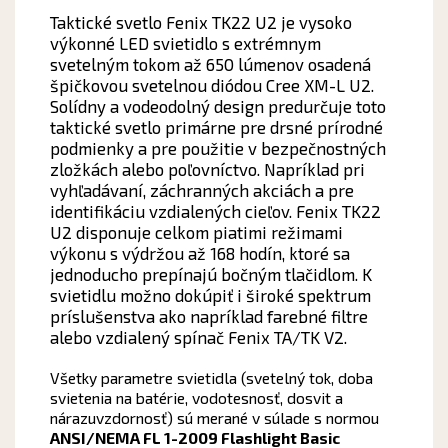
Taktické svetlo Fenix TK22 U2 je vysoko
výkonné LED svietidlo s extrémnym
svetelným tokom až 650 lúmenov osadená
špičkovou svetelnou diódou Cree XM-L U2.
Solídny a vodeodolný design predurčuje toto
taktické svetlo primárne pre drsné prírodné
podmienky a pre použitie v bezpečnostných
zložkách alebo poľovníctvo. Napríklad pri
vyhľadávaní, záchranných akciách a pre
identifikáciu vzdialených cieľov. Fenix TK22
U2 disponuje celkom piatimi režimami
výkonu s výdržou až 168 hodín, ktoré sa
jednoducho prepínajú bočným tlačidlom. K
svietidlu možno dokúpiť i široké spektrum
príslušenstva ako napríklad farebné filtre
alebo vzdialený spínač Fenix TA/TK V2.
Všetky parametre svietidla (svetelný tok, doba
svietenia na batérie, vodotesnosť, dosvit a
nárazuvzdornosť) sú merané v súlade s normou
ANSI/NEMA FL 1-2009 Flashlight Basic