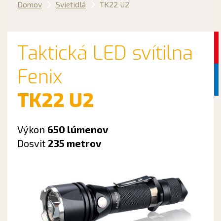
Domov
Svietidlá
TK22 U2
Taktická LED svítilna
Fenix
TK22 U2
Výkon
650 lúmenov
Dosvit
235 metrov