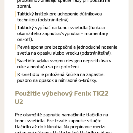
zbrani.
Taktický krúžok pre uchopenie dútníkovou
technikou (odstrániteľný).
Taktický vypínač na konci svietidla (funkcia
okamžitého zapnutia/vypnutia – momentary
on/off).
Pevná spona pre bezpečné a jednoduché nosenie
svetla na opasku alebo vrecku (odstrániteľná).
Svietidlo vďaka svojmu designu nepreklzáva v
ruke a neotáča sa pri položení.
K svietidlu je priložená šnúrka na zápästie,
puzdro na opasok a náhradné o-krúžky.
Použitie výbehový Fenix TK22
U2
Pre okamžité zapnutie namačknite tlačidlo na
konci svietidla. Pre trvalé zapnutie stlačte
tlačidlo až do kliknutia. Na prepínanie medzi
režimami výkonu stlačte bočné tlačidlo u hlavy