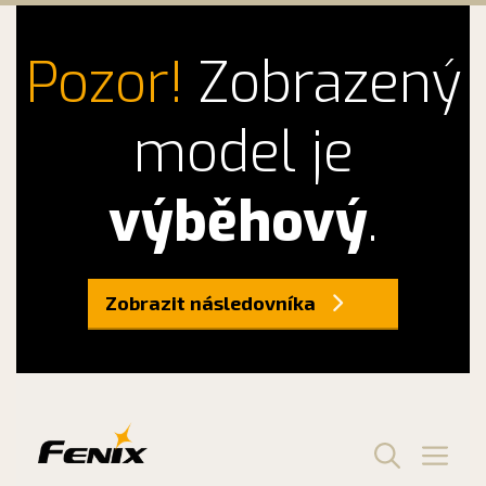
Pozor!
Zobrazený
model je
výběhový
.
Zobrazit následovníka
Preskočiť
na
obsah
Men