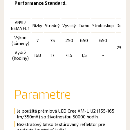
Performance Standard.
ANSI /
Nízky
Stredný
Vysoký
Turbo
Stroboskop
Dosvit
NEMA FL 1
Výkon
7
75
250
650
650
(lúmeny)
235 m
Výdrž
168
17
4,5
1,5
-
(hodiny)
Parametre
Je použitá prémiová LED Cree XM-L U2 (155-165
lm/350mA) so životnosťou 50000 hodín.
Bezstratový ľahko textúrovaný reflektor pre
perfektný svetelný kužeľ.