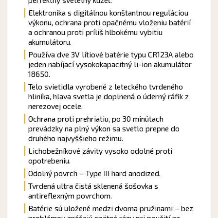
Elektronika s digitálnou konštantnou reguláciou
výkonu, ochrana proti opačnému vloženiu batérií
a ochranou proti príliš hlbokému vybitiu
akumulátoru.
Používa dve 3V lítiové batérie typu CR123A alebo
jeden nabíjací vysokokapacitný li-ion akumulátor
18650.
Telo svietidla vyrobené z leteckého tvrdeného
hliníka, hlava svetla je doplnená o úderný ráfik z
nerezovej ocele.
Ochrana proti prehriatiu, po 30 minútach
prevádzky na plný výkon sa svetlo prepne do
druhého najvyššieho režimu.
Lichobežníkové závity vysoko odolné proti
opotrebeniu.
Odolný povrch – Type III hard anodized.
Tvrdená ultra čistá sklenená šošovka s
antireflexným povrchom.
Batérie sú uložené medzi dvoma pružinami – bez
problémov znášajú spätné rázy pri použití na