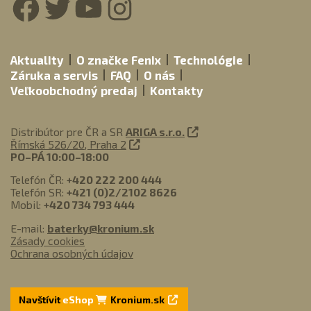
Aktuality
O značke Fenix
Technológie
Záruka a servis
FAQ
O nás
Veľkoobchodný predaj
Kontakty
Distribútor pre ČR a SR
ARIGA s.r.o.
Římská 526/20, Praha 2
PO–PÁ 10:00–18:00
Telefón ČR:
+420 222 200 444
Telefón SR:
+421 (0)2/2102 8626
Mobil:
+420 734 793 444
E-mail:
baterky@kronium.sk
Zásady cookies
Ochrana osobných údajov
Navštívit
eShop
Kronium.sk