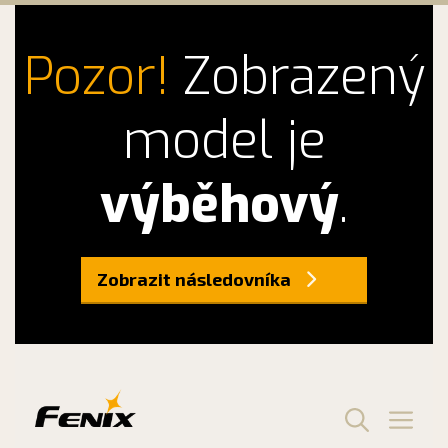
Pozor!
Zobrazený
model je
výběhový
.
Zobrazit následovníka
Preskočiť
na
obsah
Men