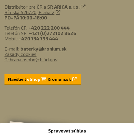
Distribútor pre ČR a SR
ARIGA s.r.o.
Římská 526/20, Praha 2
PO–PÁ 10:00–18:00
Telefón ČR:
+420 222 200 444
Telefón SR:
+421 (0)2/2102 8626
Mobil:
+420 734 793 444
E-mail:
baterky@kronium.sk
Zásady cookies
Ochrana osobných údajov
Navštívit
eShop
Kronium.sk
Spravovať súhlas