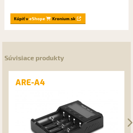
Kúpiť v
eShope
Kronium.sk
Súvisiace produkty
ARE-A4