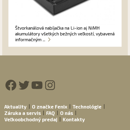
Štvorkanálová nabíjačka na Li-ion aj NiMH
akumulátory všetkých bežných veľkostí, vybavená
informačným ...
Facebook
Twitter
YouTube
Instagram
Aktuality
O značke Fenix
Technológie
Záruka a servis
FAQ
O nás
Veľkoobchodný predaj
Kontakty