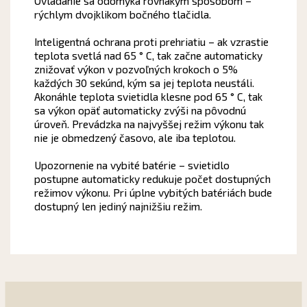
Ovládanie sa odomyká rovnakým spôsobom –
rýchlym dvojklikom bočného tlačidla.
Inteligentná ochrana proti prehriatiu – ak vzrastie
teplota svetlá nad 65 ° C, tak začne automaticky
znižovať výkon v pozvoľných krokoch o 5%
každých 30 sekúnd, kým sa jej teplota neustáli.
Akonáhle teplota svietidla klesne pod 65 ° C, tak
sa výkon opäť automaticky zvýši na pôvodnú
úroveň.
Prevádzka na najvyššej režim výkonu tak
nie je obmedzený časovo, ale iba teplotou.
Upozornenie na vybité batérie – svietidlo
postupne automaticky redukuje počet dostupných
režimov výkonu.
Pri úplne vybitých batériách bude
dostupný len jediný najnižšiu režim.