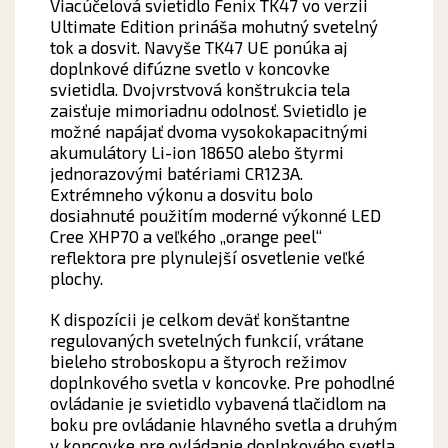
Viacúčelová svietidlo Fenix TK47 vo verzii
Ultimate Edition prináša mohutný svetelný
tok a dosvit.
Navyše TK47 UE ponúka aj
doplnkové difúzne svetlo v koncovke
svietidla.
Dvojvrstvová konštrukcia tela
zaisťuje mimoriadnu odolnosť.
Svietidlo je
možné napájať dvoma vysokokapacitnými
akumulátory Li-ion 18650 alebo štyrmi
jednorazovými batériami CR123A.
Extrémneho výkonu a dosvitu bolo
dosiahnuté použitím moderné výkonné LED
Cree XHP70 a veľkého „orange peel“
reflektora pre plynulejší osvetlenie veľké
plochy.
K dispozícii je celkom deväť konštantne
regulovaných svetelných funkcií, vrátane
bieleho stroboskopu a štyroch režimov
doplnkového svetla v koncovke.
Pre pohodlné
ovládanie je svietidlo vybavená tlačidlom na
boku pre ovládanie hlavného svetla a druhým
v koncovke pre ovládanie doplnkového svetla.