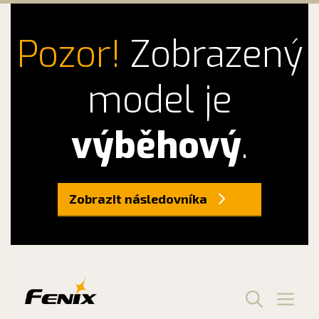
Pozor!
Zobrazený
model je
výběhový
.
Zobrazit následovníka
Preskočiť
na
obsah
Men