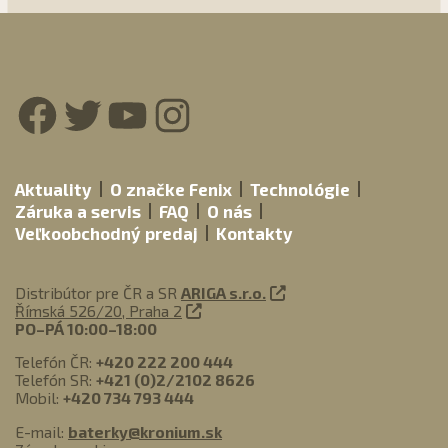
Facebook
Twitter
YouTube
Instagram
Aktuality
O značke Fenix
Technológie
Záruka a servis
FAQ
O nás
Veľkoobchodný predaj
Kontakty
Distribútor pre ČR a SR
ARIGA s.r.o.
Římská 526/20, Praha 2
PO–PÁ 10:00–18:00
Telefón ČR:
+420 222 200 444
Telefón SR:
+421 (0)2/2102 8626
Mobil:
+420 734 793 444
E-mail:
baterky@kronium.sk