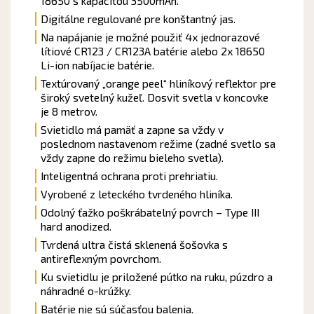
18650 s kapacitou 3500mAh.
Digitálne regulované pre konštantný jas.
Na napájanie je možné použiť 4x jednorazové
lítiové CR123 / CR123A batérie alebo 2x 18650
Li-ion nabíjacie batérie.
Textúrovaný „orange peel“ hliníkový reflektor pre
široký svetelný kužeľ.
Dosvit svetla v koncovke
je 8 metrov.
Svietidlo má pamäť a zapne sa vždy v
poslednom nastavenom režime (zadné svetlo sa
vždy zapne do režimu bieleho svetla).
Inteligentná ochrana proti prehriatiu.
Vyrobené z leteckého tvrdeného hliníka.
Odolný ťažko poškrábatelný povrch – Type III
hard anodized.
Tvrdená ultra čistá sklenená šošovka s
antireflexným povrchom.
Ku svietidlu je priložené pútko na ruku, púzdro a
náhradné o-krúžky.
Batérie nie sú súčasťou balenia.