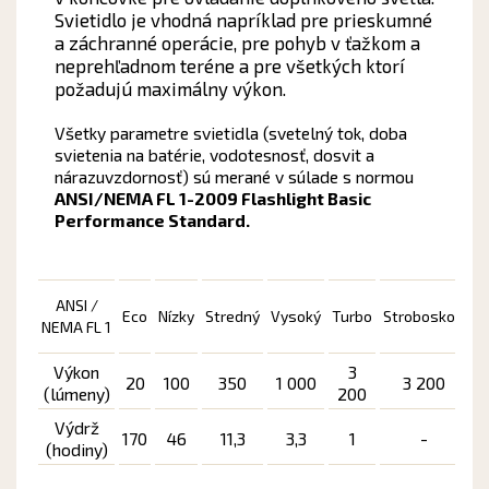
Svietidlo je vhodná napríklad pre prieskumné
a záchranné operácie, pre pohyb v ťažkom a
neprehľadnom teréne a pre všetkých ktorí
požadujú maximálny výkon.
Všetky parametre svietidla (svetelný tok, doba
svietenia na batérie, vodotesnosť, dosvit a
nárazuvzdornosť) sú merané v súlade s normou
ANSI/NEMA FL 1-2009 Flashlight Basic
Performance Standard.
ANSI /
B
Eco
Nízky
Stredný
Vysoký
Turbo
Stroboskop
NEMA FL 1
(
Výkon
3
20
100
350
1 000
3 200
(lúmeny)
200
Výdrž
170
46
11,3
3,3
1
-
(hodiny)