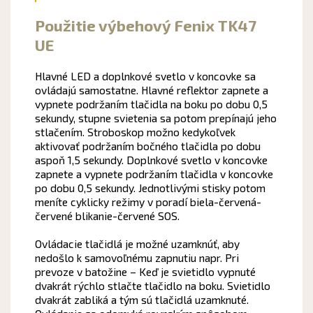
Použitie výbehový Fenix TK47
UE
Hlavné LED a doplnkové svetlo v koncovke sa
ovládajú samostatne.
Hlavné reflektor zapnete a
vypnete podržaním tlačidla na boku po dobu 0,5
sekundy, stupne svietenia sa potom prepínajú jeho
stlačením.
Stroboskop možno kedykoľvek
aktivovať podržaním bočného tlačidla po dobu
aspoň 1,5 sekundy.
Doplnkové svetlo v koncovke
zapnete a vypnete podržaním tlačidla v koncovke
po dobu 0,5 sekundy.
Jednotlivými stisky potom
meníte cyklicky režimy v poradí biela-červená-
červené blikanie-červené SOS.
Ovládacie tlačidlá je možné uzamknúť, aby
nedošlo k samovoľnému zapnutiu napr. Pri
prevoze v batožine – Keď je svietidlo vypnuté
dvakrát rýchlo stlačte tlačidlo na boku.
Svietidlo
dvakrát zabliká a tým sú tlačidlá uzamknuté.