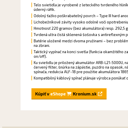
Telo svietidla je vyrobené z leteckého tvrdeného hliník
úderný ráfik.
Odolný ťažko poškrabateľný povrch – Type III hard ano
Lichobežníkové závity vysoko odolné voči opotrebeniu
Hmotnosť 220 gramov (bez akumulátora) resp. 292,5 g
Tvrdená ultra čistá sklenená šošovka s antireflexným
Batérie uložené medzi dvoma pružinami – bez problémo
na zbrani.
Taktický vypínač na konci svetla (funkcia okamžitého 
on/off).
Ku svietidlu je priložený akumulátor ARB-L21-5000U, nab
červený filter, šnúrka na zápästie, puzdro na opasok, 
spínača, redukcia ALF-18 pre použitie akumulátora 186
Kompatibilný káblový spínač plánuje výrobca ponúkať 
Kúpiť v
eShope
Kronium.sk