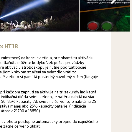
ix HT18
 umiestnený na konci svietidla, pre okamžitú aktiváciu
ého tlačidla môžete kedykoľvek počas prevádzky
re aktiváciu stroboskopu je nutné podržať bočné
alšom krátkom stlačení sa svietidlo vráti zo
 Svietidlo si pamätá posledný navolený režim (funguje
 pri každom zapnutí sa aktivuje na tri sekundy indikačná
indikačná dióda svieti zeleno, je batéria nabitá na viac
50-85% kapacity. Ak svieti na červeno, je nabitá na 25-
stáva menej ako 25% kapacity batérie. (Indikácia
ulátorov 21700 a 18650).
 svietidlo postupne automaticky prepne do najnižšieho
le začne červeno blikať.