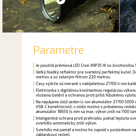
Parametre
Je použitá prémiová LED Cree XHP35 HI so životnosťou 
Veľký hladký reflektor pre svetelný perfektný kužeľ. D
metrov a so zeleným filtrom 220 metrov.
Časy výdrže sú merané s nabíjateľnou 21700 li-ion bat
Elektronika s digitálnou konštantnou reguláciou výkon
vloženiu batérií a ochranou proti príliš hlbokému vybit
Na napájanie slúži jeden Li-ion akumulátor 21700 5000 
USB-C konektorom), v núdzi možno s pribalenou redukcio
akumulátor 18650 (s ním sa max. výkon zníži na 1100 lú
Inteligentná ochrana proti prehriatiu: pokiaľ teplota sv
svietidlo automaticky zníži výkon.
Svietidlo má pamäť a možno ho zapnúť v poslednom na
zábleskový režim).