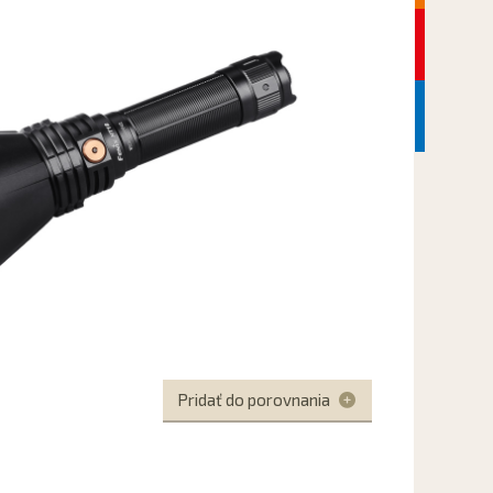
Další
Další
Pridať do porovnania