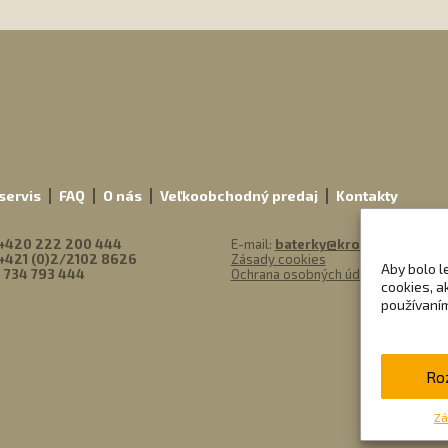
m
servis
FAQ
O nás
Veľkoobchodný predaj
Kontakty
+420 222 200 444
E-mail:
baterky@kronium.sk
+421 (0)2/2102 8626
Zásady cookies
Aby bolo l
 734 793 444
Ochrana osobných údajov
cookies, a
používaním
Ro
Zá