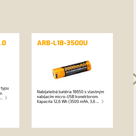
.0
ARB-L18-3500U
A
e typu
Nabíjateľná batéria 18650 s vlastným
u.
Šp
nabíjacím micro-USB konektorom.
..
oc
Kapacita 12,6 Wh (3500 mAh, 3,6 ...
26
čel