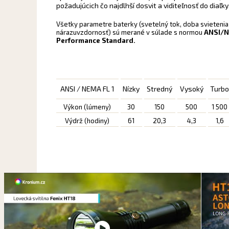
požadujúcich čo najdlhší dosvit a viditeľnosť do diaľky
Všetky parametre baterky (svetelný tok, doba svietenia 
nárazuvzdornosť) sú merané v súlade s normou
ANSI/N
Performance Standard.
ANSI / NEMA FL 1
Nízky
Stredný
Vysoký
Turb
Výkon (lúmeny)
30
150
500
1 500
Výdrž (hodiny)
61
20,3
4,3
1,6