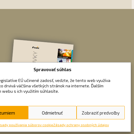
Spravovať súhlas
egislatíve EÚ učinené zadosť, vedzte, že tento web využíva
ko drvivá väčšina všetkých stránok na internete. Ďalším
 webu s ich využitím súhlasíte.
zumiem
Odmietnuť
Zobraziť predvoľby
sady používania súborov cookie
Zásady ochrany osobných údajov