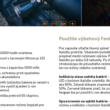
Použitie výbehový Fen
Pre zapnutie stlačte hlavný spínač
tlačidlo pridržte. Stlačením bočn
50000 hodín svietenia.
prepínať medzi režimami výkonu. P
osvit s červeným filtrom je 325
tlačidlo po dobu 0,8 sekundy. Po ď
stroboskopu do pôvodného režimu.
ériou s kapacitou 5000 mAh.
len na režimy stáleho svietenia).
u, ochranou proti opačnému
Indikácia stavu nabitia batérií
–
iu akumulátora.
LED v bočnom tlačidle svietidla. Ak 
mAh (súčasťou balenia je variant s
ako 85%. Zelené blikanie znamená 
u využiť aj jeden Li-ion
50%. Červené blikanie značí, že zo
menov).
funguje iba pri použití Li-ion akum
ietidla prekročí 65 stupňov,
Upozornenie na vybité batérie
–
stavenom režime (neplatí pre
režimu a indikátor v bočnom tlačid