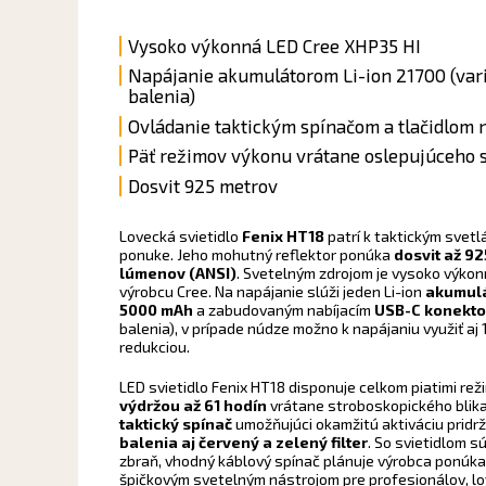
Vysoko výkonná LED Cree XHP35 HI
Napájanie akumulátorom Li-ion 21700 (var
balenia)
Ovládanie taktickým spínačom a tlačidlom 
Päť režimov výkonu vrátane oslepujúceho 
Dosvit 925 metrov
Lovecká svietidlo
Fenix ​​HT18
patrí k taktickým svet
ponuke. Jeho mohutný reflektor ponúka
dosvit až 9
lúmenov (ANSI)
. Svetelným zdrojom je vysoko výko
výrobcu Cree. Na napájanie slúži jeden Li-ion
akumulá
5000 mAh
a zabudovaným nabíjacím
USB-C konekt
balenia), v prípade núdze možno k napájaniu využiť aj
redukciou.
LED svietidlo Fenix ​​HT18 disponuje celkom piatimi re
výdržou až 61 hodín
vrátane stroboskopického blikan
taktický spínač
umožňujúci okamžitú aktiváciu pridrž
balenia aj červený a zelený filter
. So svietidlom 
zbraň, vhodný káblový spínač plánuje výrobca ponúkať 
špičkovým svetelným nástrojom pre profesionálov, lo