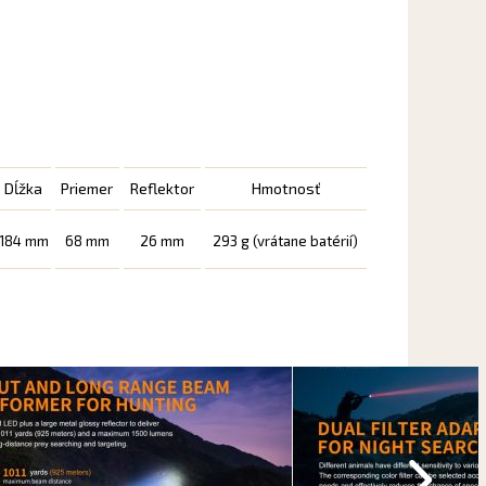
Dĺžka
Priemer
Reflektor
Hmotnosť
184 mm
68 mm
26 mm
293 g (vrátane batérií)