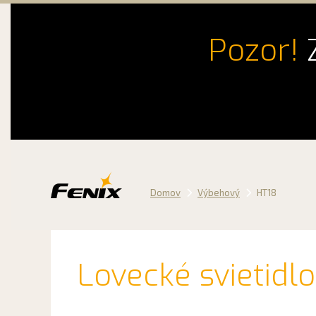
Pozor!
Z
Preskočiť
na
obsah
Domov
Výbehový
HT18
Lovecké svietidl