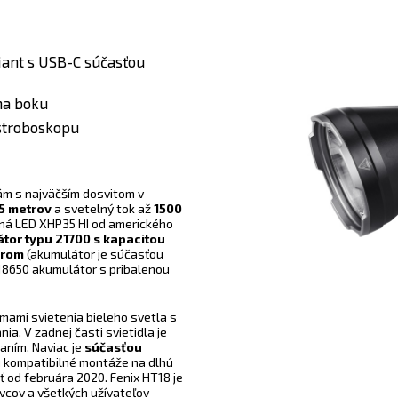
iant s USB-C súčasťou
na boku
stroboskopu
lám s najväčším dosvitom v
25 metrov
a svetelný tok až
1500
nná LED XHP35 HI od amerického
tor typu 21700 s kapacitou
orom
(akumulátor je súčasťou
 18650 akumulátor s pribalenou
žimami svietenia bieleho svetla s
ia. V zadnej časti svietidla je
aním. Naviac je
súčasťou
sú kompatibilné montáže na dlhú
od februára 2020. Fenix ​​HT18 je
vcov a všetkých užívateľov