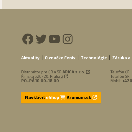
Facebook
Twitter
YouTube
Instagra
Aktuality
O značke Fenix
Technológie
Záruka a 
Distribútor pre ČR a SR
ARIGA s.r.o.
Telefón ČR:
Římská 526/20, Praha 2
Telefón SR:
PO–PÁ 10:00–18:00
Mobil:
+420
Navštívit
eShop
Kronium.sk