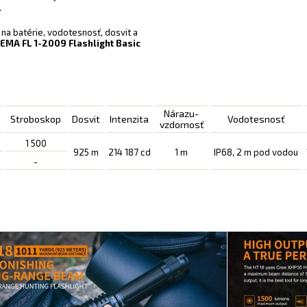
.
na batérie, vodotesnosť, dosvit a
EMA FL 1-2009 Flashlight Basic
Nárazu-
o
Stroboskop
Dosvit
Intenzita
Vodotesnosť
vzdornosť
1 500
925 m
214 187 cd
1 m
IP68, 2 m pod vodou
-