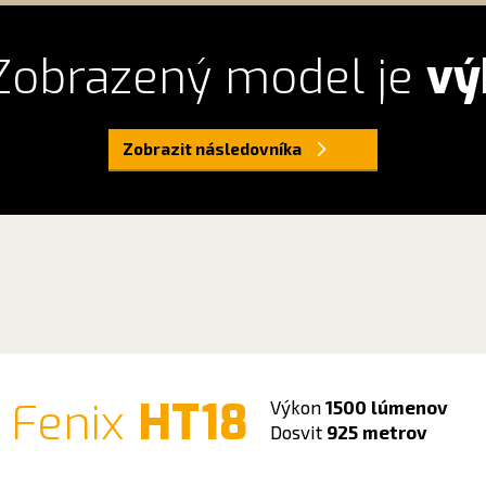
obrazený model je
vý
Zobrazit následovníka
o Fenix
HT18
Výkon
1500 lúmenov
Dosvit
925 metrov