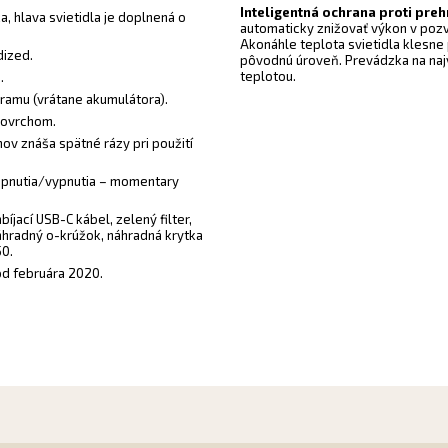
Inteligentná ochrana proti preh
a, hlava svietidla je doplnená o
automaticky znižovať výkon v poz
Akonáhle teplota svietidla klesne 
dized.
pôvodnú úroveň. Prevádzka na najv
teplotou.
.
ramu (vrátane akumulátora).
 povrchom.
v znáša spätné rázy pri použití
zapnutia/vypnutia – momentary
íjací USB-C kábel, zelený filter,
náhradný o-krúžok, náhradná krytka
50.
od februára 2020.