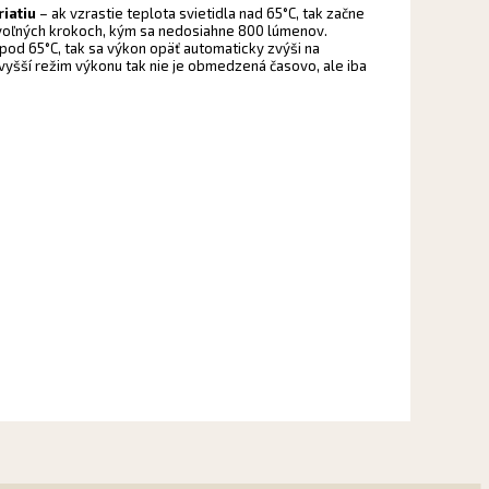
riatiu
– ak vzrastie teplota svietidla nad 65°C, tak začne
voľných krokoch, kým sa nedosiahne 800 lúmenov.
pod 65°C, tak sa výkon opäť automaticky zvýši na
yšší režim výkonu tak nie je obmedzená časovo, ale iba