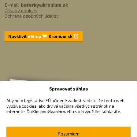
E-mail:
baterky@kronium.sk
Zásady cookies
Ochrana osobných údajov
Navštívit
eShop
Kronium.sk
Spravovať súhlas
Aby bolo legislatíve EÚ učinené zadosť, vedzte, že tento web
využíva cookies, ako drvivá väčšina všetkých stránok na
internete. Ďalším používaním webu s ich využitím súhlasíte.
Rozumiem