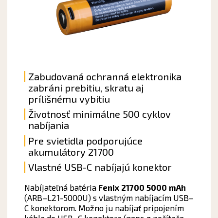
Zabudovaná ochranná elektronika
zabráni prebitiu, skratu aj
prílišnému vybitiu
Životnosť minimálne 500 cyklov
nabíjania
Pre svietidla podporujúce
akumulátory 21700
Vlastné USB-C nabíjajú konektor
Nabíjateľná batéria
Fenix
21700 5000
mAh
(
ARB
–
L21-5000U
)
s
vlastným
nabíjacím
USB
–
C
konektorom
.
Možno ju
nabíjať
pripojením