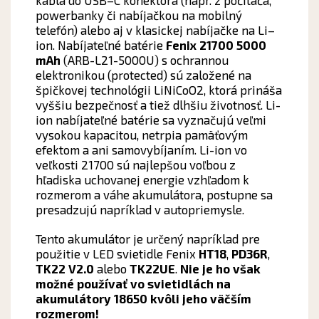
kábla
do
USB
–
C
konektora
(
napr
.
z počítača
,
powerbanky
či
nabíjačkou
na
mobilný
telefón
)
alebo
aj
v klasickej
nabíjačke
na
Li
–
ion
.
Nabíjateľné batérie
Fenix ​​21700 5000
mAh
(ARB-L21-5000U) s ochrannou
elektronikou (protected) sú založené na
špičkovej technológii LiNiCoO2, ktorá prináša
vyššiu bezpečnosť a tiež dlhšiu životnosť. Li-
ion nabíjateľné batérie sa vyznačujú veľmi
vysokou kapacitou, netrpia pamäťovým
efektom a ani samovybíjaním. Li-ion vo
veľkosti 21700 sú najlepšou voľbou z
hľadiska uchovanej energie vzhľadom k
rozmerom a váhe akumulátora, postupne sa
presadzujú napríklad v autopriemysle.
Tento akumulátor je určený napríklad pre
použitie v LED svietidle Fenix
HT18
, ​​
PD36R
,
TK22 V2.0
alebo
TK22UE
.
Nie je ho však
možné používať vo svietidlách na
akumulátory 18650 kvôli jeho väčším
rozmerom!