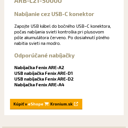
ARB-L21-5000U
Nabíjanie cez USB-C konektor
Zapojte
USB
kábel
do
bočného
USB
–
C
konektora
,
počas nabíjania
svieti
kontrolka
pri plusovom
póle akumulátora
červeno.
Po dosiahnutí
plného
nabitia
svieti na modro
.
Odporúčané nabíjačky
Nabíjačka Fenix ​​ARE-A2
USB nabíjačka Fenix ​​ARE-D1
USB nabíjačka Fenix ​​ARE-D2
Nabíjačka Fenix ​​ARE-A4
Kúpiť v
eShope
Kronium.sk