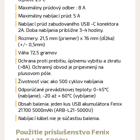
Maximálny prúdový odber : 8 A
Maximálny nabíjací prúd: 5 A
Nabíjací
prúd
zabudovaného
USB
-C
konektora
2A
.
Doba nabíjania
približne 3-4
hodiny
.
Rozmery: 21,5 mm (priemer) x 76 mm (dĺžka)
(+/- 0,5mm)
Váha 72,5 gramov
Ochrana proti prebitiu, úplnemu vybitiu a zkratu
(>8A). Ochranný obvod je pripevnený na
plusovom póle.
Životnosť viac ako 500 cyklov nabíjania
Odporúčané prevádzkovej teploty: 0-45°C
(nabíjanie), -20 až + 60°C (vybíjanie)
Obsah balenia: jeden kus USB akumulátora Fenix
21700 5000mAh (ARB-L21-5000U)
Nabíjací
kábel nie je
súčasťou
balenia
.
Použitie príslušenstvo Fenix