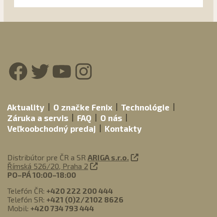
Facebook
Twitter
YouTube
Instagram
Aktuality
O značke Fenix
Technológie
Záruka a servis
FAQ
O nás
Veľkoobchodný predaj
Kontakty
Distribútor pre ČR a SR
ARIGA s.r.o.
Římská 526/20, Praha 2
PO–PÁ 10:00–18:00
Telefón ČR:
+420 222 200 444
Telefón SR:
+421 (0)2/2102 8626
Mobil:
+420 734 793 444