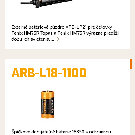
Externé batériové púzdro ARB-LP21 pre čelovky
Fenix HM75R Topaz a Fenix HM75R výrazne predĺži
dobu ich svietenia. ...
ARB-L18-1100
Špičkové dobíjateľné batérie 18350 s ochrannou