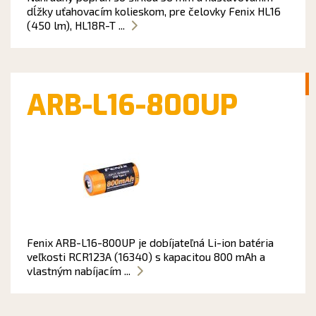
dĺžky uťahovacím kolieskom, pre čelovky Fenix HL16
(450 lm), HL18R-T ...
ARB-L16-800UP
Fenix ARB-L16-800UP je dobíjateľná Li-ion batéria
veľkosti RCR123A (16340) s kapacitou 800 mAh a
vlastným nabíjacím ...