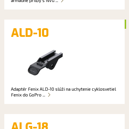
armádne prilby s NVG ...
ALD-10
Adaptér Fenix ALD-10 slúži na uchytenie cyklosvetiel
Fenix do GoPro ...
ALG-18