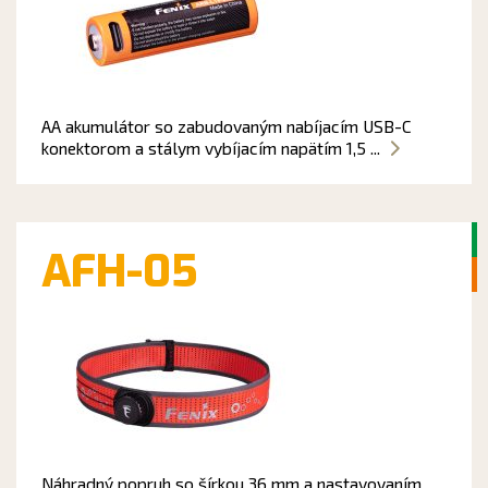
AA akumulátor so zabudovaným nabíjacím USB-C
konektorom a stálym vybíjacím napätím 1,5 ...
AFH-05
Náhradný popruh so šírkou 36 mm a nastavovaním