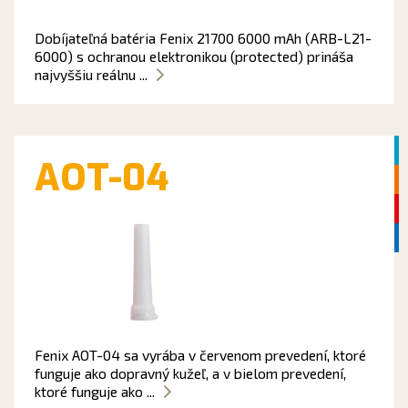
Dobíjateľná batéria Fenix 21700 6000 mAh (ARB-L21-
6000) s ochranou elektronikou (protected) prináša
najvyššiu reálnu ...
AOT-04
Fenix AOT-04 sa vyrába v červenom prevedení, ktoré
funguje ako dopravný kužeľ, a v bielom prevedení,
ktoré funguje ako ...