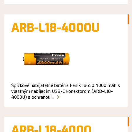
ARB-L18-4000U
Špičkové nabíjateľné batérie Fenix 18650 4000 mAh s
vlastným nabíjacím USB-C konektorom (ARB-L18-
4000U) s ochranou ...
ARB-L18-4000