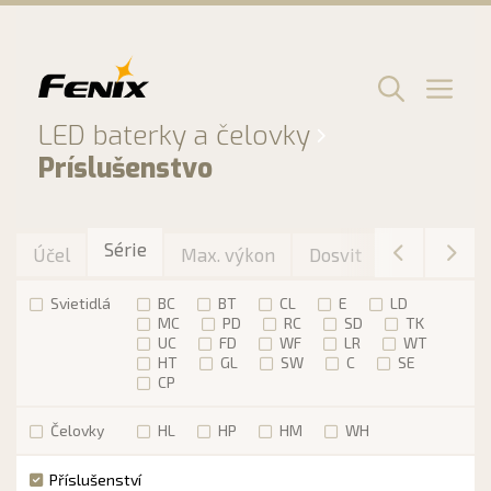
Preskočiť
na
obsah
Men
LED baterky a čelovky
Príslušenstvo
Série
Účel
Max. výkon
Dosvit
Max. výdrž
Svietidlá
BC
BT
CL
E
LD
MC
PD
RC
SD
TK
UC
FD
WF
LR
WT
HT
GL
SW
C
SE
CP
Čelovky
HL
HP
HM
WH
Příslušenství