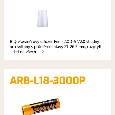
Bílý všesměrový difuzér Fenix AOD-S V2.0 vhodný
pro svítilny s průměrem hlavy 21-26,5 mm, rozptýlí
kužel do všech ...
ARB-L18-3000P