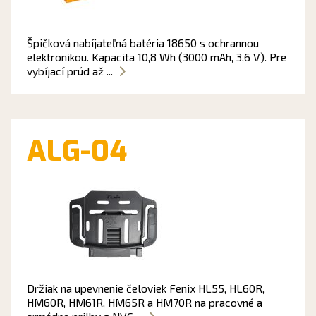
Špičková nabíjateľná batéria 18650 s ochrannou
elektronikou. Kapacita 10,8 Wh (3000 mAh, 3,6 V). Pre
vybíjací prúd až ...
ALG-04
Držiak na upevnenie čeloviek Fenix HL55, HL60R,
HM60R, HM61R, HM65R a HM70R na pracovné a