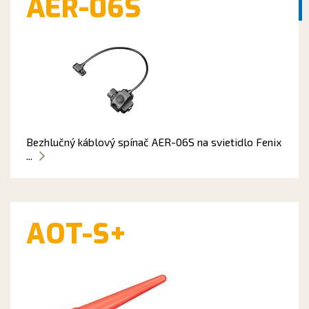
AER-06S
Bezhlučný káblový spínač AER-06S na svietidlo Fenix
...
AOT-S+