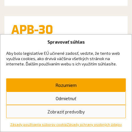
APB-30
Spravovať súhlas
Aby bolo legislatíve EÚ učinené zadosť, vedzte, že tento web
využíva cookies, ako drvivá väčšina všetkých stránok na
internete. Ďalším používaním webu s ich využitím súhlasíte.
Rozumiem
Puzdro Fenix APB-30 je vhodné na všetky čelovky
...
Odmietnuť
Zobraziť predvoľby
ALP-10
Zásady používania súborov cookie
Zásady ochrany osobných údajov