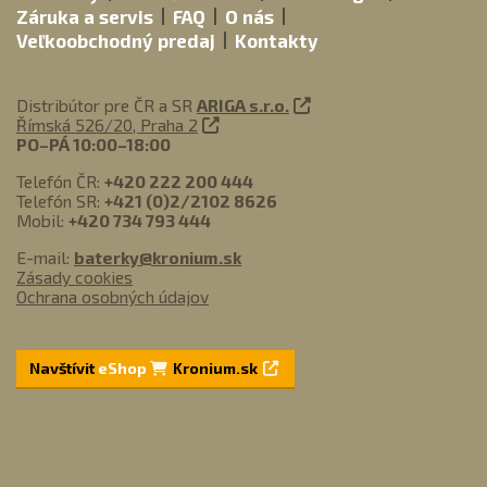
Záruka a servis
FAQ
O nás
Veľkoobchodný predaj
Kontakty
Distribútor pre ČR a SR
ARIGA s.r.o.
Římská 526/20, Praha 2
PO–PÁ 10:00–18:00
Telefón ČR:
+420 222 200 444
Telefón SR:
+421 (0)2/2102 8626
Mobil:
+420 734 793 444
E-mail:
baterky@kronium.sk
Zásady cookies
Ochrana osobných údajov
Navštívit
eShop
Kronium.sk