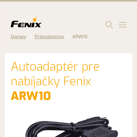
Preskočiť
na
obsah
Men
Domov
Príslušenstvo
ARW10
Autoadaptér pre
nabíjačky Fenix
ARW10