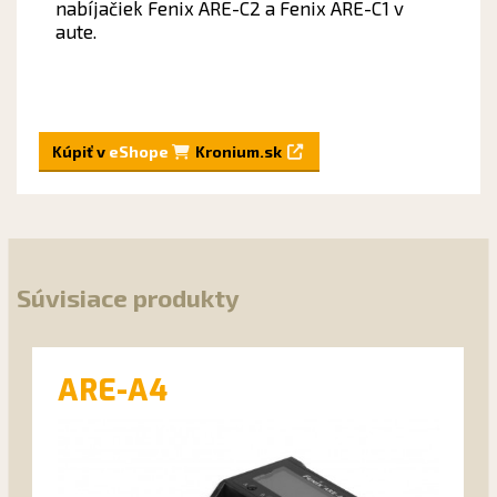
nabíjačiek Fenix ARE-C2 a Fenix ARE-C1 v
aute.
Kúpiť v
eShope
Kronium.sk
Súvisiace produkty
ARE-A4