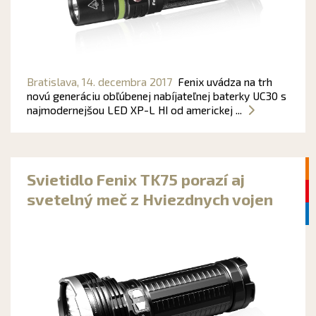
Bratislava,
14. decembra 2017
Fenix uvádza na trh
novú generáciu obľúbenej nabíjateľnej baterky UC30 s
najmodernejšou LED XP-L HI od americkej ...
Svietidlo Fenix TK75 porazí aj
svetelný meč z Hviezdnych vojen