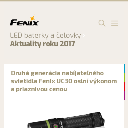
Preskočiť
na
obsah
Men
LED baterky a čelovky
Aktuality roku 2017
Druhá generácia nabíjateľného
svietidla Fenix UC30 oslní výkonom
a priaznivou cenou