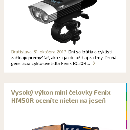
Bratislava,
31. októbra 2017
Dni sa krátia a cyklisti
začínajú premýšľať, ako si jazdu užiť aj za tmy. Druhá
generácia cyklosvietidla Fenix BC30R ...
Vysoký výkon mini čelovky Fenix
HM50R oceníte nielen na jeseň