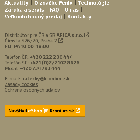
Aktuality
O značke Fenix
Technológie
Záruka a servis
FAQ
O nás
Veľkoobchodný predaj
Kontakty
Distribútor pre ČR a SR
ARIGA s.r.o.
Římská 526/20, Praha 2
PO–PÁ 10:00–18:00
Telefón ČR:
+420 222 200 444
Telefón SR:
+421 (0)2/2102 8626
Mobil:
+420 734 793 444
E-mail:
baterky@kronium.sk
Zásady cookies
Ochrana osobných údajov
Navštívit
eShop
Kronium.sk