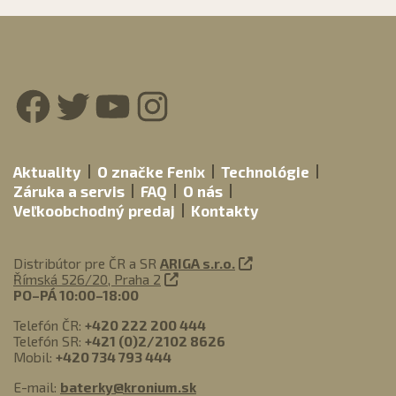
Facebook
Twitter
YouTube
Instagram
Aktuality
O značke Fenix
Technológie
Záruka a servis
FAQ
O nás
Veľkoobchodný predaj
Kontakty
Distribútor pre ČR a SR
ARIGA s.r.o.
Římská 526/20, Praha 2
PO–PÁ 10:00–18:00
Telefón ČR:
+420 222 200 444
Telefón SR:
+421 (0)2/2102 8626
Mobil:
+420 734 793 444
E-mail:
baterky@kronium.sk