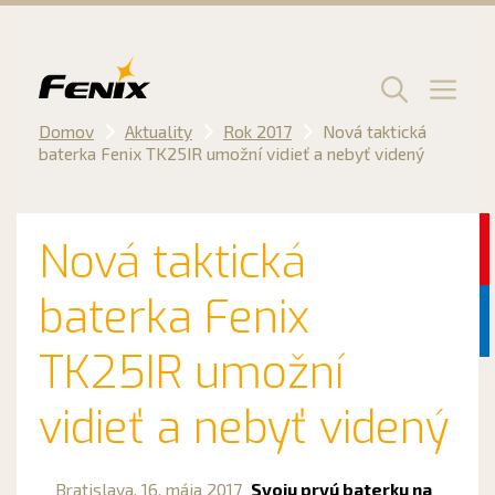
Preskočiť
na
obsah
Men
Domov
Aktuality
Rok 2017
Nová taktická
baterka Fenix TK25IR umožní vidieť a nebyť videný
Nová taktická
baterka Fenix
TK25IR umožní
vidieť a nebyť videný
Bratislava,
16. mája 2017
Svoju prvú baterku na