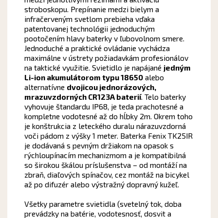
stroboskopu. Prepínanie medzi bielym a
infračerveným svetlom prebieha vďaka
patentovanej technológii jednoduchým
pootočením hlavy baterky v ľubovolnom smere.
Jednoduché a praktické ovládanie vychádza
maximálne v ústrety požiadavkám profesionálov
na taktické využitie. Svietidlo je napájané
jedným
Li-ion akumulátorom typu 18650
alebo
alternatívne
dvojicou jednorázových,
mrazuvzdorných CR123A baterií
. Telo baterky
vyhovuje štandardu IP68, je teda prachotesné a
kompletne vodotesné až do hĺbky 2m. Okrem toho
je konštrukcia z leteckého duralu nárazuvzdorná
voči pádom z výšky 1 meter. Baterka Fenix TK25IR
je dodávaná s pevným držiakom na opasok s
rýchloupínacím mechanizmom a je kompatibilná
so širokou škálou príslušenstva – od montáží na
zbraň, diaľových spínačov, cez montáž na bicykel
až po difuzér alebo výstražný dopravný kužeľ.
Všetky parametre svietidla (svetelný tok, doba
prevádzky na batérie, vodotesnosť, dosvit a