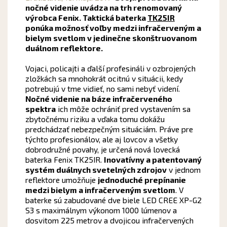
nočné videnie uvádza na trh renomovaný
výrobca Fenix. Taktická baterka
TK25IR
ponúka možnosť voľby medzi infračerveným a
bielym svetlom v jedinečne skonštruovanom
duálnom reflektore.
Vojaci, policajti a ďalší profesináli v ozbrojených
zložkách sa mnohokrát ocitnú v situácii, kedy
potrebujú v tme vidieť, no sami nebyť videní.
Nočné videnie na báze infračerveného
spektra
ich môže ochrániť pred vystavením sa
zbytočnému riziku a vďaka tomu dokážu
predchádzať nebezpečným situáciám. Práve pre
týchto profesionálov, ale aj lovcov a všetky
dobrodružné povahy, je určená nová lovecká
baterka Fenix TK25IR.
Inovatívny a patentovaný
systém duálnych svetelných zdrojov
v jednom
reflektore umožňuje
jednoduché prepínanie
medzi bielym a infračerveným svetlom
. V
baterke sú zabudované dve biele LED CREE XP-G2
S3 s maximálnym výkonom 1000 lúmenov a
dosvitom 225 metrov a dvojicou infračervených