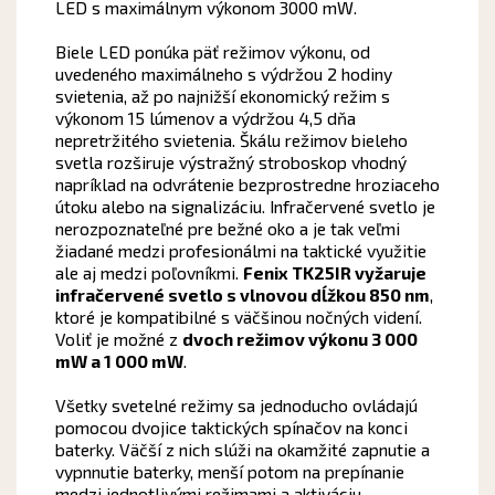
LED s maximálnym výkonom 3000 mW.
Biele LED ponúka päť režimov výkonu, od
uvedeného maximálneho s výdržou 2 hodiny
svietenia, až po najnižší ekonomický režim s
výkonom 15 lúmenov a výdržou 4,5 dňa
nepretržitého svietenia. Škálu režimov bieleho
svetla rozširuje výstražný stroboskop vhodný
napríklad na odvrátenie bezprostredne hroziaceho
útoku alebo na signalizáciu. Infračervené svetlo je
nerozpoznateľné pre bežné oko a je tak veľmi
žiadané medzi profesionálmi na taktické využitie
ale aj medzi poľovníkmi.
Fenix TK25IR vyžaruje
infračervené svetlo s vlnovou dĺžkou 850 nm
,
ktoré je kompatibilné s väčšinou nočných videní.
Voliť je možné z
dvoch režimov výkonu 3 000
mW a 1 000 mW
.
Všetky svetelné režimy sa jednoducho ovládajú
pomocou dvojice taktických spínačov na konci
baterky. Väčší z nich slúži na okamžité zapnutie a
vypnnutie baterky, menší potom na prepínanie
medzi jednotlivými režimami a aktiváciu