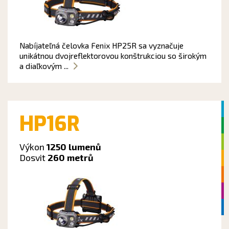
Nabíjateľná čelovka Fenix HP25R sa vyznačuje
unikátnou dvojreflektorovou konštrukciou so širokým
a diaľkovým ...
HP16R
Výkon
1250 lumenů
Dosvit
260 metrů