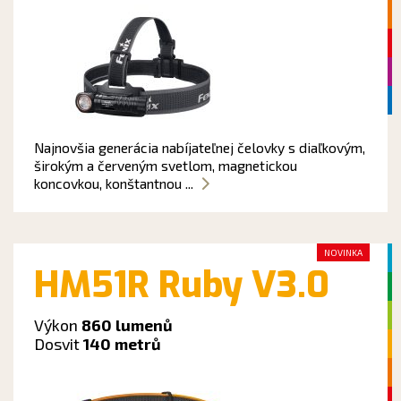
Najnovšia generácia nabíjateľnej čelovky s diaľkovým,
širokým a červeným svetlom, magnetickou
koncovkou, konštantnou ...
NOVINKA
HM51R Ruby V3.0
Výkon
860 lumenů
Dosvit
140 metrů