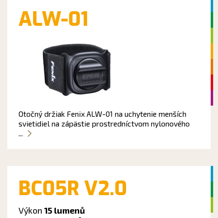
ALW-01
Otočný držiak Fenix ALW-01 na uchytenie menších
svietidiel na zápästie prostredníctvom nylonového
...
BC05R V2.0
Výkon
15 lumenů