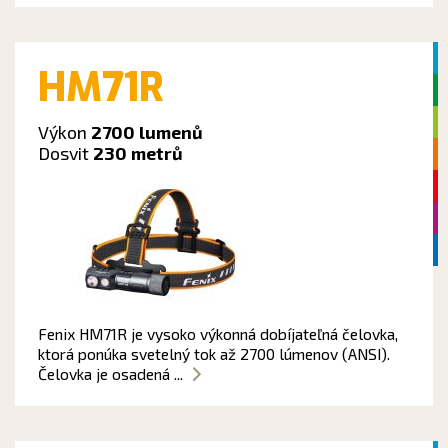
HM71R
Výkon
2700 lumenů
Dosvit
230 metrů
Fenix HM71R je vysoko výkonná dobíjateľná čelovka,
ktorá ponúka svetelný tok až 2700 lúmenov (ANSI).
Čelovka je osadená ...