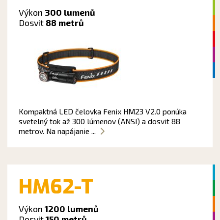
Výkon
300 lumenů
Dosvit
88 metrů
Kompaktná LED čelovka Fenix HM23 V2.0 ponúka
svetelný tok až 300 lúmenov (ANSI) a dosvit 88
metrov. Na napájanie ...
HM62-T
Výkon
1200 lumenů
Dosvit
150 metrů