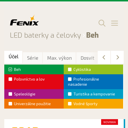
Preskočiť
na
obsah
Men
LED baterky a čelovky
Beh
Účel
Série
Max. výkon
Dosvit
Max. výdrž
Beh
Cyklistika
Poľovníctvo a lov
Profesionálne
nasadenie
Speleológie
Turistika a kempovanie
Univerzálne použitie
Vodné športy
NOVINKA