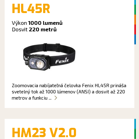
HL45R
Výkon
1000 lumenů
Dosvit
220 metrů
Zoomovacia nabíjateľná čelovka Fenix HL45R prináša
svetelný tok až 1000 lúmenov (ANSI) a dosvit až 220
metrov a funkciu ...
HM23 V2.0