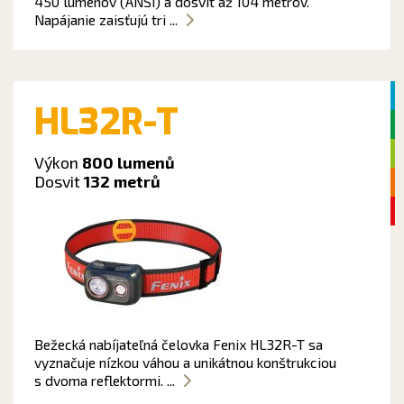
450 lúmenov (ANSI) a dosvit až 104 metrov.
Napájanie zaisťujú tri ...
HL32R-T
Výkon
800 lumenů
Dosvit
132 metrů
Bežecká nabíjateľná čelovka Fenix HL32R-T sa
vyznačuje nízkou váhou a unikátnou konštrukciou
s dvoma reflektormi. ...