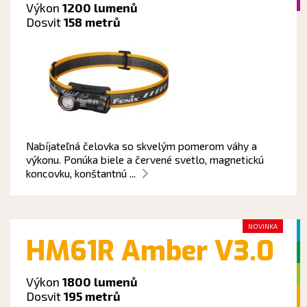
Výkon
1200 lumenů
Dosvit
158 metrů
Nabíjateľná čelovka so skvelým pomerom váhy a
výkonu. Ponúka biele a červené svetlo, magnetickú
koncovku, konštantnú ...
NOVINKA
HM61R Amber V3.0
Výkon
1800 lumenů
Dosvit
195 metrů