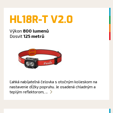
HL18R-T V2.0
Výkon
800 lumenů
Dosvit
125 metrů
Ľahká nabíjateľná čelovka s otočným kolieskom na
nastavenie dĺžky popruhu. Je osadená chladným a
teplým reflektorom, ...