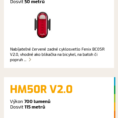
Dosvit
50 metrů
Nabíjateľné červené zadné cyklosvetlo Fenix BC05R
V2.0, vhodné ako blikačka na bicykel, na batoh či
popruh ...
HM50R V2.0
Výkon
700 lumenů
Dosvit
115 metrů