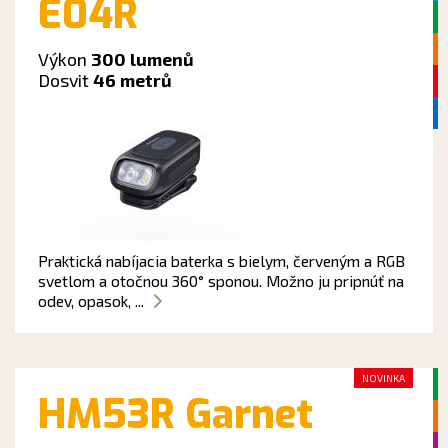
E04R
Výkon
300 lumenů
Dosvit
46 metrů
Praktická nabíjacia baterka s bielym, červeným a RGB
svetlom a otočnou 360° sponou. Možno ju pripnúť na
odev, opasok, ...
NOVINKA
HM53R Garnet