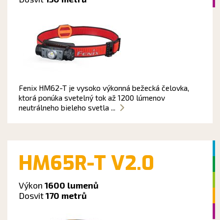
Fenix HM62-T je vysoko výkonná bežecká čelovka,
ktorá ponúka svetelný tok až 1200 lúmenov
neutrálneho bieleho svetla ...
HM65R-T V2.0
Výkon
1600 lumenů
Dosvit
170 metrů