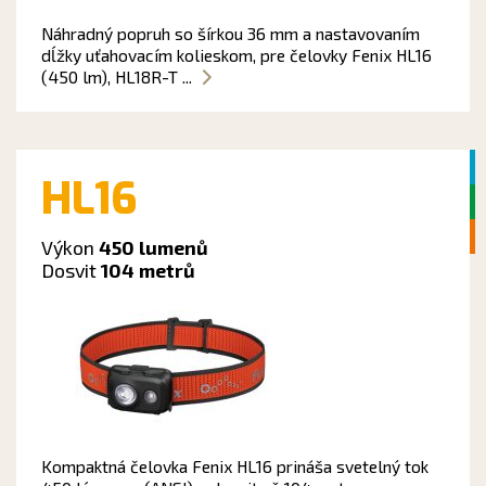
Náhradný popruh so šírkou 36 mm a nastavovaním
dĺžky uťahovacím kolieskom, pre čelovky Fenix HL16
(450 lm), HL18R-T ...
HL16
Výkon
450 lumenů
Dosvit
104 metrů
Kompaktná čelovka Fenix HL16 prináša svetelný tok