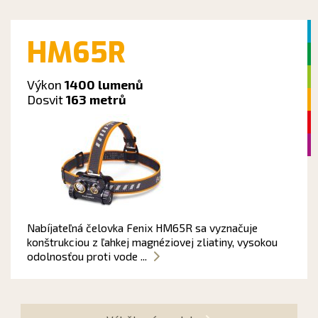
HM65R
Výkon
1400 lumenů
Dosvit
163 metrů
Nabíjateľná čelovka Fenix HM65R sa vyznačuje
konštrukciou z ľahkej magnéziovej zliatiny, vysokou
odolnosťou proti vode ...