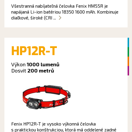
Všestranná nabíjateľná čelovka Fenix HM55R je
napájaná Li-ion batériou 18350 1600 mAh. Kombinuje
diaľkové, široké (CRI ...
HP12R-T
Výkon
1000 lumenů
Dosvit
200 metrů
Fenix HP12R-T je vysoko výkonná čelovka
s praktickou konštrukciou, ktorá má oddelené zadné