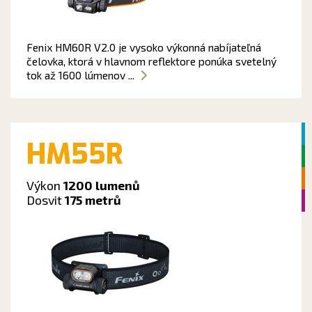
Fenix HM60R V2.0 je vysoko výkonná nabíjateľná
čelovka, ktorá v hlavnom reflektore ponúka svetelný
tok až 1600 lúmenov ...
HM55R
Výkon
1200 lumenů
Dosvit
175 metrů