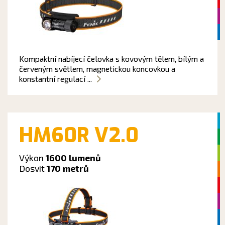
Kompaktní nabíjecí čelovka s kovovým tělem, bílým a
červeným světlem, magnetickou koncovkou a
konstantní regulací ...
HM60R V2.0
Výkon
1600 lumenů
Dosvit
170 metrů