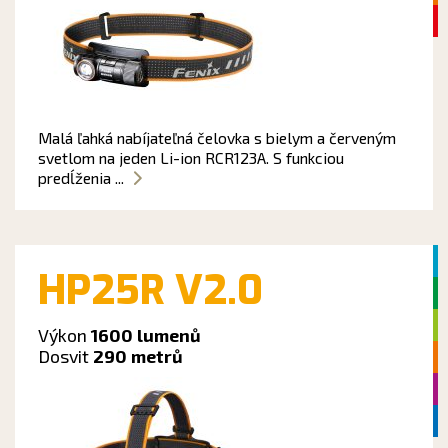
Malá ľahká nabíjateľná čelovka s bielym a červeným
svetlom na jeden Li-ion RCR123A. S funkciou
predĺženia ...
HP25R V2.0
Výkon
1600 lumenů
Dosvit
290 metrů