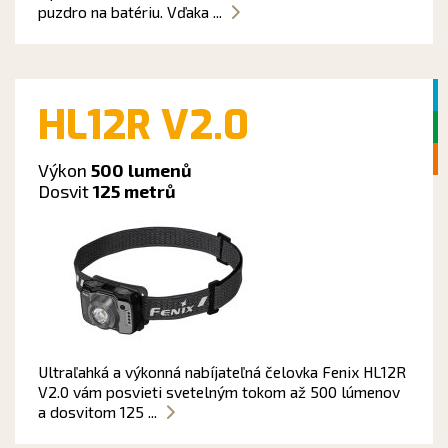
puzdro na batériu. Vďaka ...
HL12R V2.0
Výkon
500 lumenů
Dosvit
125 metrů
Ultraľahká a výkonná nabíjateľná čelovka Fenix HL12R
V2.0 vám posvieti svetelným tokom až 500 lúmenov
a dosvitom 125 ...