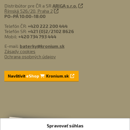
Distribútor pre ČR a SR
ARIGA s.r.o.
Římská 526/20, Praha 2
PO–PÁ 10:00–18:00
Telefón ČR:
+420 222 200 444
Telefón SR:
+421 (0)2/2102 8626
Mobil:
+420 734 793 444
E-mail:
baterky@kronium.sk
Zásady cookies
Ochrana osobných údajov
Navštívit
eShop
Kronium.sk
Spravovať súhlas