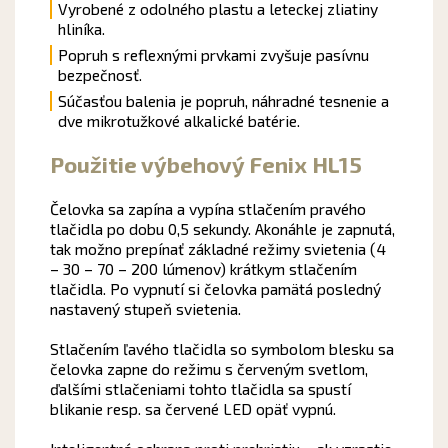
Vyrobené z odolného
plastu
a
leteckej
zliatiny
hliníka.
Popruh
s reflexnými prvkami zvyšuje pasívnu
bezpečnosť.
Súčasťou balenia je popruh, náhradné tesnenie a
dve mikrotužkové alkalické batérie
.
Použitie výbehový Fenix HL15
Čelovka sa zapína a vypína stlačením pravého
tlačidla po dobu 0,5 sekundy. Akonáhle je zapnutá,
tak možno prepínať základné režimy svietenia (4
– 30 – 70 – 200 lúmenov) krátkym stlačením
tlačidla. Po vypnutí si čelovka pamätá posledný
nastavený stupeň svietenia.
Stlačením ľavého tlačidla so symbolom blesku sa
čelovka zapne do režimu s červeným svetlom,
ďalšími stlačeniami tohto tlačidla sa spustí
blikanie resp. sa červené LED opäť vypnú.