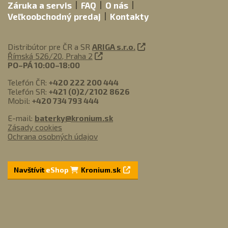
Záruka a servis
FAQ
O nás
Veľkoobchodný predaj
Kontakty
Distribútor pre ČR a SR
ARIGA s.r.o.
Římská 526/20, Praha 2
PO–PÁ 10:00–18:00
Telefón ČR:
+420 222 200 444
Telefón SR:
+421 (0)2/2102 8626
Mobil:
+420 734 793 444
E-mail:
baterky@kronium.sk
Zásady cookies
Ochrana osobných údajov
Navštívit
eShop
Kronium.sk