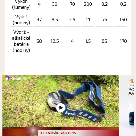
Výkon
4
30
70
200
0,2
0,2
(lúmeny)
Výdrž
37
8,5
3,5
1,1
75
150
(hodiny)
Výdrž -
alkalické
58
12,5
4
1,5
85
170
batérie
(hodiny)