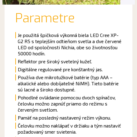
Parametre
Je použitá špičková výkonná biela LED Cree XP-
G2 R5 s teplejším odtieňom svetla a dve červené
LED od spoločnosti Nichia, obe so životnosťou
50000 hodín.
Reflektor pre široký svetelný kužeľ.
Digitálne regulované pre konštantný jas.
Používa dve mikrotužkové batérie (typ AAA –
alkalické alebo dobíjateľné NiMH). Tieto batérie
sú lacné a široko dostupné.
Pohodlné ovládanie pomocou dvoch spínačov,
čelovku možno zapnúť priamo do režimu s
červeným svetlom.
Pamäť na posledný nastavený režim výkonu.
Čelovku možno naklápať v držiaku a tým
nastaviť
požadovaný
smer
svietenia.