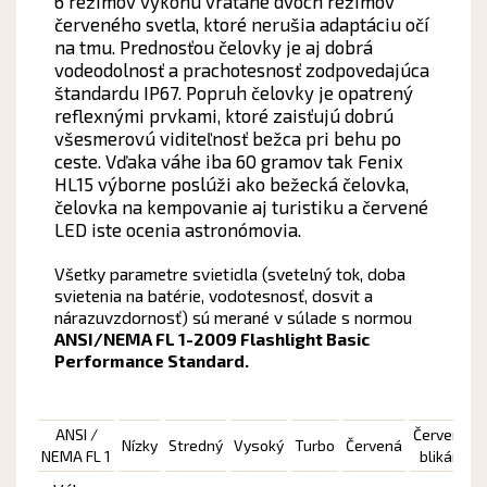
6 režimov výkonu vrátane dvoch režimov
červeného svetla, ktoré nerušia adaptáciu očí
na tmu. Prednosťou čelovky je aj dobrá
vodeodolnosť a
prachotesnosť
zodpovedajúca
štandardu IP67. Popruh čelovky je opatrený
reflexnými prvkami, ktoré zaisťujú dobrú
všesmerovú viditeľnosť bežca pri behu po
ceste. Vďaka váhe iba 60 gramov tak
Fenix
HL15 výborne poslúži ako bežecká čelovka,
čelovka na kempovanie aj turistiku a červené
LED
iste
ocenia
astronómovia
.
Všetky parametre svietidla (svetelný tok, doba
svietenia na batérie, vodotesnosť, dosvit a
nárazuvzdornosť) sú merané v súlade s normou
ANSI/NEMA FL 1-2009 Flashlight Basic
Performance Standard.
ANSI /
Červená
Nízky
Stredný
Vysoký
Turbo
Červená
NEMA FL 1
blikání