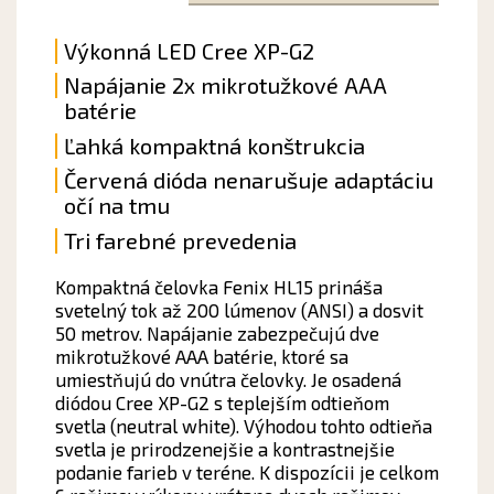
Výkonná LED Cree XP-G2
Napájanie 2x mikrotužkové AAA
batérie
Ľahká kompaktná konštrukcia
Červená dióda nenarušuje adaptáciu
očí na tmu
Tri
farebné prevedenia
Kompaktná čelovka Fenix HL15 prináša
svetelný tok až 200 lúmenov (ANSI) a dosvit
50 metrov. Napájanie zabezpečujú dve
mikrotužkové AAA batérie, ktoré sa
umiestňujú do vnútra čelovky. Je osadená
diódou Cree XP-G2 s teplejším odtieňom
svetla (neutral white). Výhodou tohto odtieňa
svetla je prirodzenejšie a kontrastnejšie
podanie farieb v teréne. K dispozícii je celkom