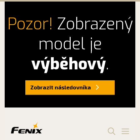
Pozor!
Zobrazený
model je
výběhový
.
Zobrazit následovníka
Preskočiť
na
obsah
Men