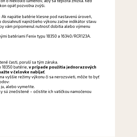
kon o niekoľko lúmenov, aby sa teplota znížila. Keď
ýkon opäť pozvoľna zvýši.
 Ak napätie batérie klesne pod nastavenú úroveň,
Po dosiahnutí najnižšieho výkonu začne indikátor stavu
, aby vám pripomenul nutnosť dobitia alebo výmenu
nými batériami Fenix typu 18350 a 16340/RCR123A.
né časti, poruší sa tým záruka.
on 18350 batérie,
v prípade použitia jednorazových
nažte v čelovke nabíjať
.
na vyššie režimy výkonu či sa nerozsvieti, môže to byť
odov:
e ju, alebo vymeňte.
ky sú znečistené – očistite ich vatičkou namočenou