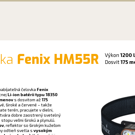
vka
Fenix HM55R
Výkon
1200 
Dosvit
175 m
nabíjateľná čelovka
Fenix
tnej
Li-ion batérii typu 18350
úmenov
s dosvitom až
175
vé, široké a červené – takže
te terén, pracujete v dielni,
 vytvára dobre zaostrený svetelný
stopu veľmi širokú a plynulú.
ov
, reflektor so širokým kužeľom
y odtieň svetla s
vysokým