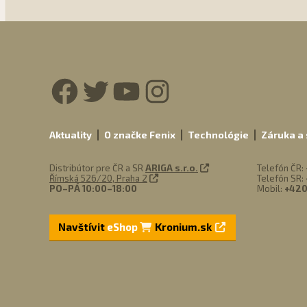
Facebook
Twitter
YouTube
Instagra
Aktuality
O značke Fenix
Technológie
Záruka a 
Distribútor pre ČR a SR
ARIGA s.r.o.
Telefón ČR:
Římská 526/20, Praha 2
Telefón SR:
PO–PÁ 10:00–18:00
Mobil:
+420
Navštívit
eShop
Kronium.sk