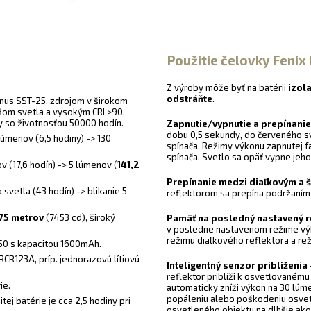
Použitie čelovky Feni
Z výroby môže byť na batérii
izol
odstráňte
.
inus SST-25, zdrojom v širokom
ňom svetla a vysokým CRI >90,
y so životnosťou 50000 hodín.
Zapnutie/vypnutie a prepínani
dobu 0,5 sekundy, do červeného sv
lúmenov (6,5 hodiny) -> 130
spínača. Režimy výkonu zapnutej f
spínača. Svetlo sa opäť vypne jeh
v (17,6 hodín) -> 5 lúmenov (
141,2
Prepínanie medzi diaľkovým a 
vetla (43 hodín) -> blikanie 5
reflektorom sa prepína podržaním 
175 metrov
(7453 cd), široký
Pamäť na posledný nastavený 
v posledne nastavenom režime výk
režimu diaľkového reflektora a re
350 s kapacitou 1600mAh.
RCR123A, príp. jednorazovú lítiovú
Inteligentný senzor priblíženia
reflektor priblíži k osvetľovanému
ie.
automaticky zníži výkon na 30 lúme
popáleniu alebo poškodeniu osvetl
ej batérie je cca 2,5 hodiny pri
osvetleného objektu na dlhšie ako