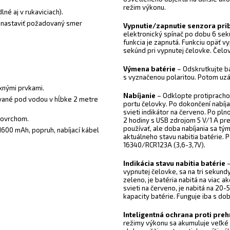
režim výkonu.
é aj v rukaviciach).
m nastaviť požadovaný smer
Vypnutie/zapnutie senzora prib
elektronický spínač po dobu 6 sek
funkcia je zapnutá. Funkciu opäť 
sekúnd pri vypnutej čelovke. Čelovk
Výmena batérie
– Odskrutkujte ba
s vyznačenou polaritou. Potom uzá
xnými prvkami.
Nabíjanie
– Odklopte protiprachov
vané pod vodou v hĺbke 2 metre
portu čelovky. Po dokončení nabíja
svieti indikátor na červeno. Po pln
 povrchom.
2 hodiny s USB zdrojom 5 V/1 A pre
používať, ale doba nabíjania sa tý
 1600 mAh, popruh, nabíjací kábel
aktuálneho stavu nabitia batérie. 
16340/RCR123A (3,6-3,7V).
Indikácia stavu nabitia batérie
–
vypnutej čelovke, sa na tri sekundy
zeleno, je batéria nabitá na viac
svieti na červeno, je nabitá na 20
kapacity batérie. Funguje iba s do
Inteligentná ochrana proti preh
režimy výkonu sa akumuluje veľké 