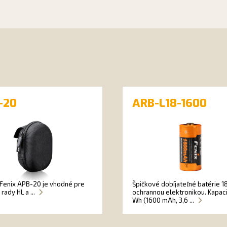
-20
ARB-L18-1600
Fenix APB-20 je vhodné pre
Špičkové dobíjateľné batérie 1
rady HL a ...
ochrannou elektronikou. Kapaci
Wh (1600 mAh, 3,6 ...