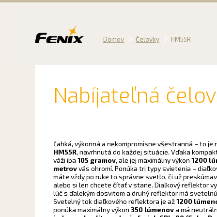
Preskočiť
na
obsah
Domov
Čelovky
HM55R
Nabíjateľná čelo
Ľahká, výkonná a nekompromisne všestranná – to je 
HM55R
, navrhnutá do každej situácie. Vďaka kompak
váži iba
105 gramov
, ale jej maximálny výkon
1200 l
metrov
vás ohromí. Ponúka tri typy svietenia – diaľko
máte vždy po ruke to správne svetlo, či už preskúmava
alebo si len chcete čítať v stane. Diaľkový reflektor
lúč s ďalekým dosvitom a druhý reflektor má svetelnú 
Svetelný tok diaľkového reflektora je až
1200 lúmen
ponúka maximálny výkon
350 lúmenov
a má neutráln