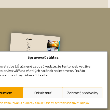
Spravovať súhlas
egislatíve EÚ učinené zadosť, vedzte, že tento web využíva
ko drvivá väčšina všetkých stránok na internete. Ďalším
 webu s ich využitím súhlasíte.
zumiem
Odmietnuť
Zobraziť predvoľby
sady používania súborov cookie
Zásady ochrany osobných údajov