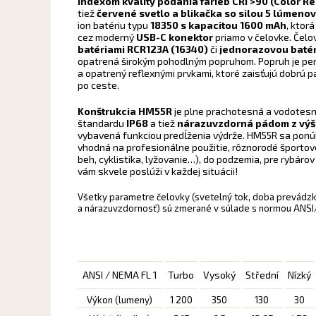
indexom kvality podania farieb CRI >90 (Color R
tiež
červené svetlo a blikačka so silou 5 lúmeno
ion batériu typu
18350 s kapacitou 1600 mAh
, ktor
cez moderný
USB-C konektor
priamo v čelovke. Čelov
batériami RCR123A (16340)
či
jednorazovou baté
opatrená širokým pohodlným popruhom. Popruh je per
a opatrený reflexnými prvkami, ktoré zaisťujú dobrú pa
po ceste.
Konštrukcia HM55R
je plne prachotesná a vodotesn
štandardu
IP68
a tiež
nárazuvzdorná pádom z výš
vybavená funkciou predĺženia výdrže. HM55R sa ponúk
vhodná na profesionálne použitie, rôznorodé športové 
beh, cyklistika, lyžovanie…), do podzemia, pre rybárov
vám skvele poslúži v každej situácii!
Všetky parametre čelovky (svetelný tok, doba prevádzky
a nárazuvzdornosť) sú zmerané v súlade s normou ANS
ANSI / NEMA FL 1
Turbo
Vysoký
Střední
Nízký
Výkon (lumeny)
1 200
350
130
30