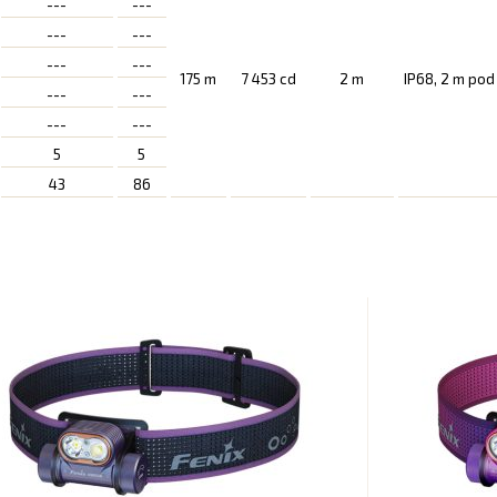
---
---
---
---
---
---
175 m
7 453 cd
2 m
IP68, 2 m pod
---
---
---
---
5
5
43
86