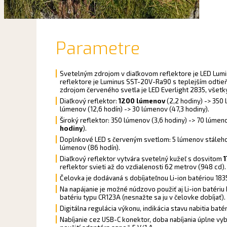
Parametre
Svetelným zdrojom v diaľkovom reflektore je LED Lum
reflektore je Luminus SST-20V-Ra90 s teplejším odtie
zdrojom červeného svetla je LED Everlight 2835, všetk
Diaľkový reflektor:
1200 lúmenov
(2,2 hodiny) -> 350 
lúmenov (12,6 hodín) -> 30 lúmenov (47,3 hodiny).
Široký reflektor: 350 lúmenov (3,6 hodiny) -> 70 lúmeno
hodiny
).
Doplnkové LED s červeným svetlom: 5 lúmenov stáleho s
lúmenov (86 hodín).
Diaľkový reflektor vytvára svetelný kužeľ s dosvitom
reflektor svieti až do vzdialenosti 62 metrov (948 cd).
Čelovka je dodávaná s dobíjateľnou Li-ion batériou 18
Na napájanie je možné núdzovo použiť aj Li-ion batériu 
batériu typu CR123A (nesnažte sa ju v čelovke dobíjať).
Digitálna regulácia výkonu, indikácia stavu nabitia batér
Nabíjanie cez USB-C konektor, doba nabíjania úplne vybit