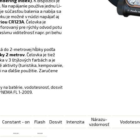
endering Index)
. K dispozícii je
v
. Na napájanie používa jednu Li-
á je súčasťou balenia a nabíja sa
ku je možné v núdzi napájať aj
riou CR123A
. Čelovka je
forovaný pre rýchly odvod potu
sívnu viditeľnosť napr. pri behu
á do 2-metrovej hĺbky podľa
ky 2 metrov
. Čelovka je tiež
a v 3 štýlových farbách a je
aktivity (turistika, kempovanie,
 i na ďalšie použitie. Zaručene
 na batérie, vodotesnosť, dosvit
I/NEMA FL 1-2009.
Nárazu-
Constant - on
Flash
Dosvit
Intenzita
Vodotesn
vzdornosť
---
---