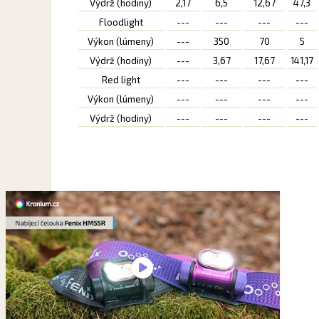
Výdrž (hodiny)
2,17
6,5
12,67
47,3
Floodlight
---
---
---
---
Výkon (lúmeny)
---
350
70
5
Výdrž (hodiny)
---
3,67
17,67
141,17
Red light
---
---
---
---
Výkon (lúmeny)
---
---
---
---
Výdrž (hodiny)
---
---
---
---