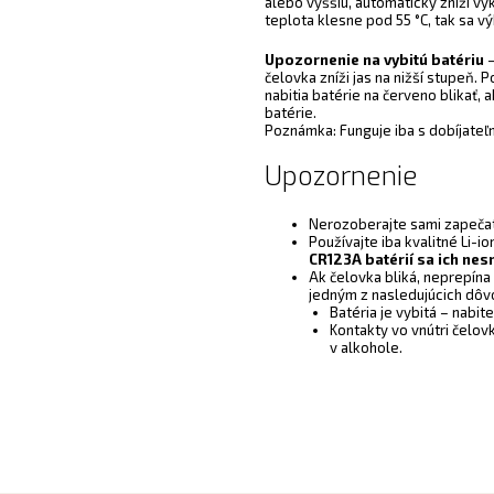
alebo vyššiu, automaticky zníži vý
teplota klesne pod 55 °C, tak sa v
Upozornenie na vybitú batériu
–
čelovka zníži jas na nižší stupeň. 
nabitia batérie na červeno blikať
batérie.
Poznámka: Funguje iba s dobíjateľ
Upozornenie
Nerozoberajte sami zapečate
Používajte iba kvalitné Li-i
CR123A batérií sa ich nes
Ak čelovka bliká, neprepína 
jedným z nasledujúcich dôv
Batéria je vybitá – nabit
Kontakty vo vnútri čelov
v alkohole.