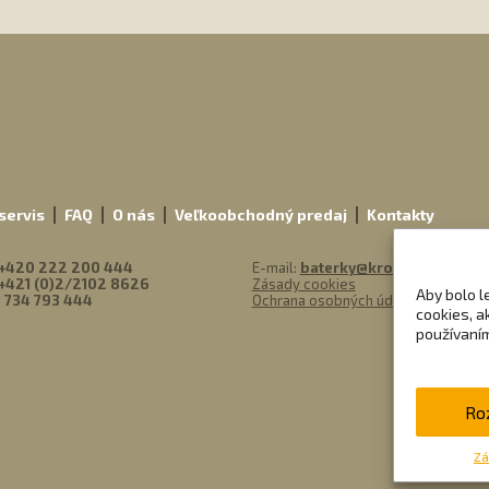
m
servis
FAQ
O nás
Veľkoobchodný predaj
Kontakty
+420 222 200 444
E-mail:
baterky@kronium.sk
+421 (0)2/2102 8626
Zásady cookies
Aby bolo l
 734 793 444
Ochrana osobných údajov
cookies, a
používaním
Ro
Zá