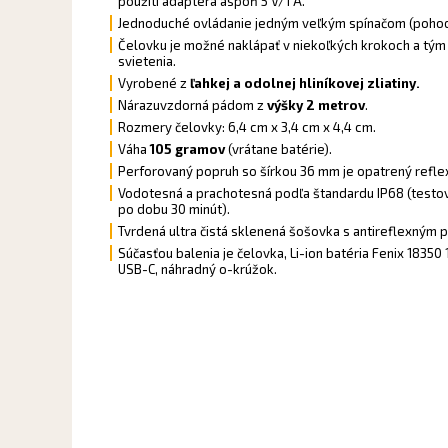
použití adaptéra aspoň 5 V/1 A.
Jednoduché ovládanie jedným veľkým spínačom (pohodln
Čelovku je možné naklápať v niekoľkých krokoch a tý
svietenia.
Vyrobené z
ľahkej a odolnej hliníkovej zliatiny.
Nárazuvzdorná pádom z
výšky 2 metrov
.
Rozmery čelovky: 6,4 cm x 3,4 cm x 4,4 cm.
Váha
105 gramov
(vrátane batérie).
Perforovaný popruh so šírkou 36 mm je opatrený refle
Vodotesná a prachotesná podľa štandardu IP68 (testo
po dobu 30 minút).
Tvrdená ultra čistá sklenená šošovka s antireflexným
Súčasťou balenia je čelovka, Li-ion batéria Fenix 18350
USB-C, náhradný o-krúžok.