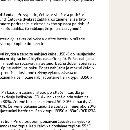
líženia
– Pri vypnutej čelovke stlačte a podržte
únd. Čelovka dvakrát zabliká, čo znamená, že táto
vypnete podržaním elektronického spínača po dobu 6
a 8x zabliká, čo indikuje, že je funkcia vypnutá.
tériový uzáver čelovky a vložte batériu v súlade
ver opäť úplne dotiahnite.
ú krytku a zapojte nabíjací kábel USB-C do nabíjacieho
nia protiprachovú krytku nasaďte späť. Počas nabíjania
om nabití sa rozsvieti na zeleno. Bežná doba nabíjania sú
 úplne vybitú čelovku. Počas nabíjania je možné čelovku
m predĺži a dostupné režimy výkonu závisia od
Poznámka: Je možné nabíjať batérie Fenix typu 18350 a
 Pri každom zapnutí, alebo po stlačení tlačidla pri
 aktivuje indikačná LED. Ak indikačná dióda svieti na
 ako 80%. Zelené blikanie znamená 50-80% kapacity. Ak
-50%. Červené blikanie značí, že zostáva menej ako 20%
bíjateľnými batériami Fenix typu 18350 a 16340/RCR123A.
riatiu
– Pri dlhodobom používaní čelovky na vysoké
množstvo tepla. Keď čelovka dosiahne teplotu 55 °C