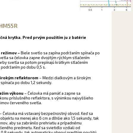
x HM55R
ačná krytka. Pred prvým použitím ju z batérie
e režimov –
Biele svetlo sa zapína podržaním spínača po
etla sa čelovka zapne dvojitým rýchlym stlačením
arby svetla sa potom prepínajú krátkym stlačením
o podržaním po dobu 0,5 s.
širokým reflektorom
– Medzi diaľkovým a širokým
spínača po dobu 1,2 sekundy.
režim výkonu
– Čelovka má pamäť a zapne sa
onu príslušného reflektora, s výnimkou najvyššieho
žimov červeného svetla.
– Čelovka má vstavaný bezpečnostný obvod. Keď sa
 objektu na menej ako 6 cm a dlhšie ako 1,5 sekundy, tak
nov, aby sa zabránilo prehriatiu a prípadnému
eného predmetu. Keď sa svietidlo vzdiali od
 0,8 sekundy, tak automaticky obnoví predtým použitý