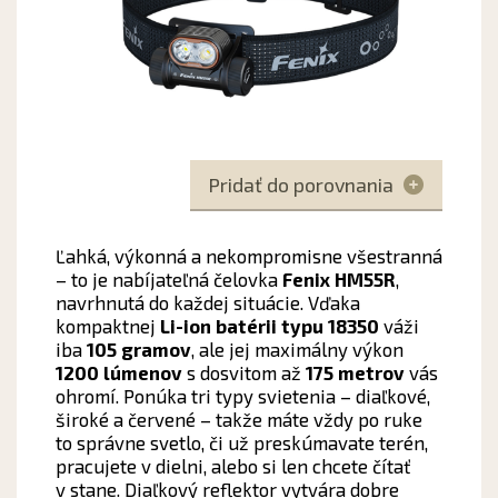
Pridať do porovnania
Ľahká, výkonná a nekompromisne všestranná
– to je nabíjateľná čelovka
Fenix HM55R
,
navrhnutá do každej situácie. Vďaka
kompaktnej
Li-ion batérii typu 18350
váži
iba
105 gramov
, ale jej maximálny výkon
1200 lúmenov
s dosvitom až
175 metrov
vás
ohromí. Ponúka tri typy svietenia – diaľkové,
široké a červené – takže máte vždy po ruke
to správne svetlo, či už preskúmavate terén,
pracujete v dielni, alebo si len chcete čítať
v stane. Diaľkový reflektor vytvára dobre