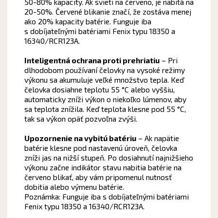
50-80% kapacity. Ak svieti na červeno, je nabitá na
20-50%. Červené blikanie značí, že zostáva menej
ako 20% kapacity batérie. Funguje iba
s dobíjateľnými batériami Fenix typu 18350 a
16340/RCR123A.
Inteligentná ochrana proti prehriatiu
– Pri
dlhodobom používaní čelovky na vysoké režimy
výkonu sa akumuluje veľké množstvo tepla. Keď
čelovka dosiahne teplotu 55 °C alebo vyššiu,
automaticky zníži výkon o niekoľko lúmenov, aby
sa teplota znížila. Keď teplota klesne pod 55 °C,
tak sa výkon opäť pozvoľna zvýši.
Upozornenie na vybitú batériu
– Ak napätie
batérie klesne pod nastavenú úroveň, čelovka
zníži jas na nižší stupeň. Po dosiahnutí najnižšieho
výkonu začne indikátor stavu nabitia batérie na
červeno blikať, aby vám pripomenul nutnosť
dobitia alebo výmenu batérie.
Poznámka: Funguje iba s dobíjateľnými batériami
Fenix typu 18350 a 16340/RCR123A.