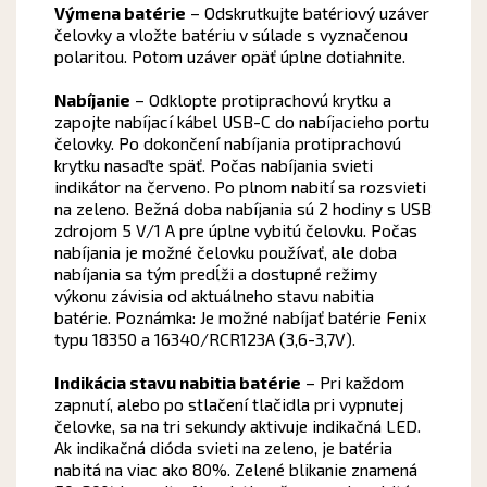
Výmena batérie
– Odskrutkujte batériový uzáver
čelovky a vložte batériu v súlade s vyznačenou
polaritou. Potom uzáver opäť úplne dotiahnite.
Nabíjanie
– Odklopte protiprachovú krytku a
zapojte nabíjací kábel USB-C do nabíjacieho portu
čelovky. Po dokončení nabíjania protiprachovú
krytku nasaďte späť. Počas nabíjania svieti
indikátor na červeno. Po plnom nabití sa rozsvieti
na zeleno. Bežná doba nabíjania sú 2 hodiny s USB
zdrojom 5 V/1 A pre úplne vybitú čelovku. Počas
nabíjania je možné čelovku používať, ale doba
nabíjania sa tým predĺži a dostupné režimy
výkonu závisia od aktuálneho stavu nabitia
batérie. Poznámka: Je možné nabíjať batérie Fenix
typu 18350 a 16340/RCR123A (3,6-3,7V).
Indikácia stavu nabitia batérie
– Pri každom
zapnutí, alebo po stlačení tlačidla pri vypnutej
čelovke, sa na tri sekundy aktivuje indikačná LED.
Ak indikačná dióda svieti na zeleno, je batéria
nabitá na viac ako 80%. Zelené blikanie znamená