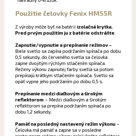
Použitie čelovky Fenix HM55R
Z výroby môže byť na batérii
izolačná krytka.
Pred prvým použitím ju z batérie odstráňte
.
Zapnutie/vypnutie a prepínanie režimov –
Biele svetlo sa zapína podržaním spínača po dobu
0,5 sekundy, do červeného svetla sa čelovka
zapne dvojitým rýchlym stlačením spínača.
Režimy výkonu zapnutej farby svetla sa potom
prepínajú krátkym stlačením spínača. Svetlo sa
opäť vypne jeho podržaním po dobu 0,5 s.
Prepínanie medzi diaľkovým a širokým
reflektorom
– Medzi diaľkovým a širokým
reflektorom sa prepína podržaním spínača po
dobu 1,2 sekundy.
Pamäť na posledný nastavený režim výkonu
–
Čelovka má pamäť a zapne sa v posledne
nastavenom režime výkonu príslušného reflektora,