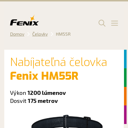
Preskočiť
na
obsah
Men
Domov
Čelovky
HM55R
Nabíjateľná čelovka
Fenix HM55R
Výkon
1200 lúmenov
Dosvit
175 metrov