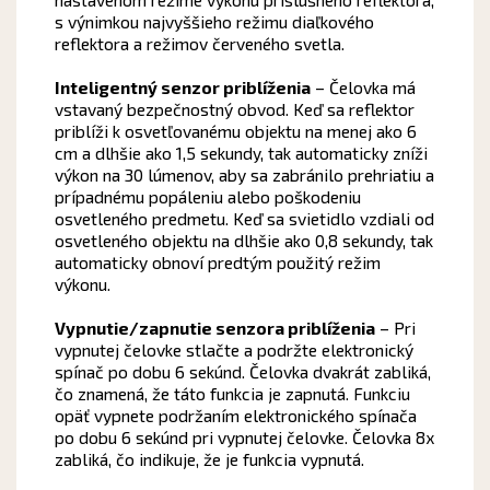
s výnimkou najvyššieho režimu diaľkového
reflektora a režimov červeného svetla.
Inteligentný senzor priblíženia
– Čelovka má
vstavaný bezpečnostný obvod. Keď sa reflektor
priblíži k osvetľovanému objektu na menej ako 6
cm a dlhšie ako 1,5 sekundy, tak automaticky zníži
výkon na 30 lúmenov, aby sa zabránilo prehriatiu a
prípadnému popáleniu alebo poškodeniu
osvetleného predmetu. Keď sa svietidlo vzdiali od
osvetleného objektu na dlhšie ako 0,8 sekundy, tak
automaticky obnoví predtým použitý režim
výkonu.
Vypnutie/zapnutie senzora priblíženia
– Pri
vypnutej čelovke stlačte a podržte elektronický
spínač po dobu 6 sekúnd. Čelovka dvakrát zabliká,
čo znamená, že táto funkcia je zapnutá. Funkciu
opäť vypnete podržaním elektronického spínača
po dobu 6 sekúnd pri vypnutej čelovke. Čelovka 8x
zabliká, čo indikuje, že je funkcia vypnutá.