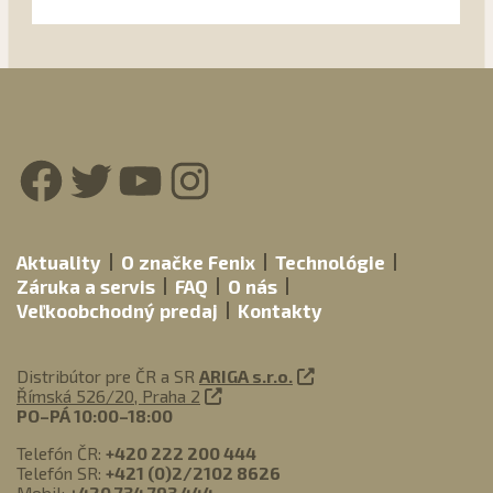
Facebook
Twitter
YouTube
Instagram
Aktuality
O značke Fenix
Technológie
Záruka a servis
FAQ
O nás
Veľkoobchodný predaj
Kontakty
Distribútor pre ČR a SR
ARIGA s.r.o.
Římská 526/20, Praha 2
PO–PÁ 10:00–18:00
Telefón ČR:
+420 222 200 444
Telefón SR:
+421 (0)2/2102 8626
Mobil:
+420 734 793 444