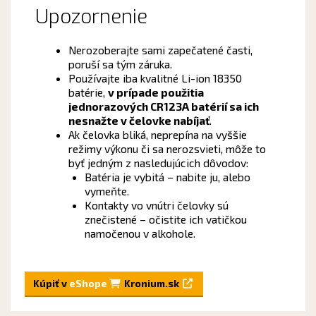
Upozornenie
Nerozoberajte sami zapečatené časti,
poruší sa tým záruka.
Používajte iba kvalitné Li-ion 18350
batérie,
v prípade použitia
jednorazových CR123A batérií sa ich
nesnažte v čelovke nabíjať
.
Ak čelovka bliká, neprepína na vyššie
režimy výkonu či sa nerozsvieti, môže to
byť jedným z nasledujúcich dôvodov:
Batéria je vybitá – nabite ju, alebo
vymeňte.
Kontakty vo vnútri čelovky sú
znečistené – očistite ich vatičkou
namočenou v alkohole.
Kúpiť v
eShope
Kronium.sk