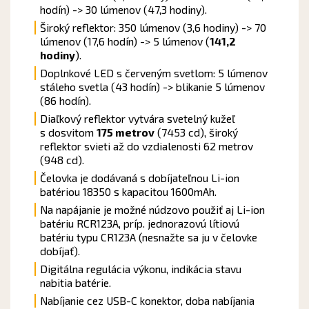
hodín) -> 30 lúmenov (47,3 hodiny).
Široký reflektor: 350 lúmenov (3,6 hodiny) -> 70
lúmenov (17,6 hodín) -> 5 lúmenov (
141,2
hodiny
).
Doplnkové LED s červeným svetlom: 5 lúmenov
stáleho svetla (43 hodín) -> blikanie 5 lúmenov
(86 hodín).
Diaľkový reflektor vytvára svetelný kužeľ
s dosvitom
175 metrov
(7453 cd), široký
reflektor svieti až do vzdialenosti 62 metrov
(948 cd).
Čelovka je dodávaná s dobíjateľnou Li-ion
batériou 18350 s kapacitou 1600mAh.
Na napájanie je možné núdzovo použiť aj Li-ion
batériu RCR123A, príp. jednorazovú lítiovú
batériu typu CR123A (nesnažte sa ju v čelovke
dobíjať).
Digitálna regulácia výkonu, indikácia stavu
nabitia batérie.
Nabíjanie cez USB-C konektor, doba nabíjania