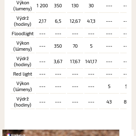
Výkon
1 200
350
130
30
---
---
(lumeny)
Výdrž
2,17
6,5
12,67
47,3
---
---
(hodiny)
Floodlight
---
---
---
---
---
---
Výkon
---
350
70
5
---
---
(lúmeny)
Výdrž
---
3,67
17,67
141,17
---
---
(hodiny)
Red light
---
---
---
---
---
---
Výkon
---
---
---
---
5
5
(lúmeny)
Výdrž
---
---
---
---
43
86
(hodiny)