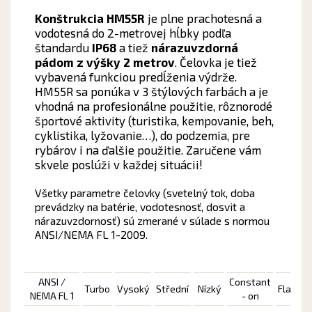
Konštrukcia HM55R
je plne prachotesná a
vodotesná do 2-metrovej hĺbky podľa
štandardu
IP68
a tiež
nárazuvzdorná
pádom z výšky 2 metrov
. Čelovka je tiež
vybavená funkciou predĺženia výdrže.
HM55R sa ponúka v 3 štýlových farbách a je
vhodná na profesionálne použitie, rôznorodé
športové aktivity (turistika, kempovanie, beh,
cyklistika, lyžovanie…), do podzemia, pre
rybárov i na ďalšie použitie. Zaručene vám
skvele poslúži v každej situácii!
Všetky parametre čelovky (svetelný tok, doba
prevádzky na batérie, vodotesnosť, dosvit a
nárazuvzdornosť) sú zmerané v súlade s normou
ANSI/NEMA FL 1-2009.
ANSI /
Constant
Turbo
Vysoký
Střední
Nízký
Flash
NEMA FL 1
- on