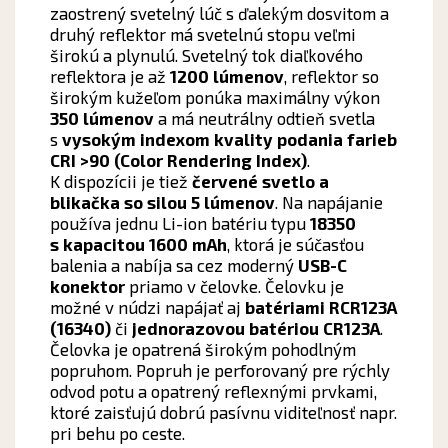
zaostrený svetelný lúč s ďalekým dosvitom a
druhý reflektor má svetelnú stopu veľmi
širokú a plynulú. Svetelný tok diaľkového
reflektora je až
1200 lúmenov
, reflektor so
širokým kužeľom ponúka maximálny výkon
350 lúmenov
a má neutrálny odtieň svetla
s
vysokým indexom kvality podania farieb
CRI >90 (Color Rendering Index)
.
K dispozícii je tiež
červené svetlo a
blikačka so silou 5 lúmenov
. Na napájanie
používa jednu Li-ion batériu typu
18350
s kapacitou 1600 mAh
, ktorá je súčasťou
balenia a nabíja sa cez moderný
USB-C
konektor
priamo v čelovke. Čelovku je
možné v núdzi napájať aj
batériami RCR123A
(16340)
či
jednorazovou batériou CR123A
.
Čelovka je opatrená širokým pohodlným
popruhom. Popruh je perforovaný pre rýchly
odvod potu a opatrený reflexnými prvkami,
ktoré zaisťujú dobrú pasívnu viditeľnosť napr.
pri behu po ceste.