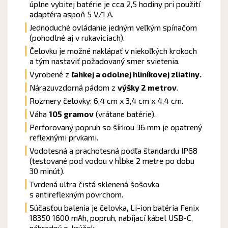
úplne vybitej batérie je cca 2,5 hodiny pri použití
adaptéra aspoň 5 V/1 A.
Jednoduché ovládanie jedným veľkým spínačom
(pohodlné aj v rukaviciach).
Čelovku je možné naklápať v niekoľkých krokoch
a tým nastaviť požadovaný smer svietenia.
Vyrobené z
ľahkej a odolnej hliníkovej zliatiny.
Nárazuvzdorná pádom z
výšky 2 metrov
.
Rozmery čelovky: 6,4 cm x 3,4 cm x 4,4 cm.
Váha
105 gramov
(vrátane batérie).
Perforovaný popruh so šírkou 36 mm je opatrený
reflexnými prvkami.
Vodotesná a prachotesná podľa štandardu IP68
(testované pod vodou v hĺbke 2 metre po dobu
30 minút).
Tvrdená ultra čistá sklenená šošovka
s antireflexným povrchom.
Súčasťou balenia je čelovka, Li-ion batéria Fenix
18350 1600 mAh, popruh, nabíjací kábel USB-C,
náhradný o-krúžok.