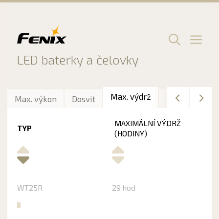
Preskočiť
na
obsah
Men
LED baterky a čelovky
Max. výdrž
Max. výkon
Dosvit
Délka
Hmo
MAXIMÁLNÍ VÝDRŽ
TYP
(HODINY)
WT25R
29 hod