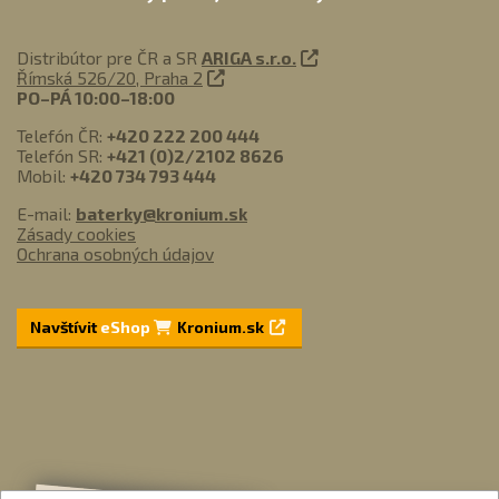
Distribútor pre ČR a SR
ARIGA s.r.o.
Římská 526/20, Praha 2
PO–PÁ 10:00–18:00
Telefón ČR:
+420 222 200 444
Telefón SR:
+421 (0)2/2102 8626
Mobil:
+420 734 793 444
E-mail:
baterky@kronium.sk
Zásady cookies
Ochrana osobných údajov
Navštívit
eShop
Kronium.sk