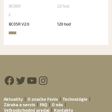
BC06R
22 hod
BC05R V2.0
120 hod
Facebook
Twitter
YouTube
Instagram
Aktuality
O značke Fenix
Technológie
Záruka a servis
FAQ
O nás
Veľkoobchodný predaj
Kontakty