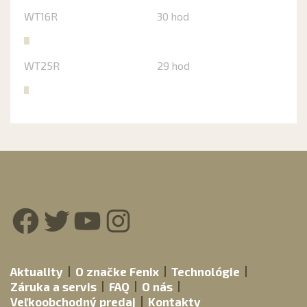
WT16R
30 hod
WT25R
29 hod
Facebook
Twitter
YouTube
Instagram
Aktuality
O značke Fenix
Technológie
Záruka a servis
FAQ
O nás
Veľkoobchodný predaj
Kontakty