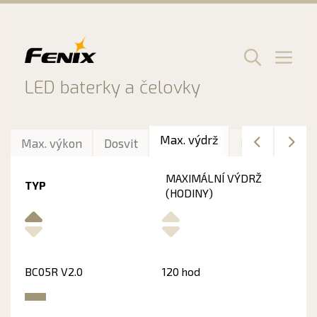
Preskočiť
na
obsah
Men
LED baterky a čelovky
Max. výdrž
Max. výkon
Dosvit
Délka
Hmo
MAXIMÁLNÍ VÝDRŽ
TYP
(HODINY)
BC05R V2.0
120 hod