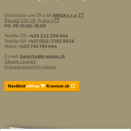
Distribútor pre ČR a SR
ARIGA s.r.o.
Římská 526/20, Praha 2
PO–PÁ 10:00–18:00
Telefón ČR:
+420 222 200 444
Telefón SR:
+421 (0)2/2102 8626
Mobil:
+420 734 793 444
E-mail:
baterky@kronium.sk
Zásady cookies
Ochrana osobných údajov
Navštívit
eShop
Kronium.sk