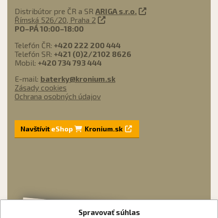
Distribútor pre ČR a SR
ARIGA s.r.o.
Římská 526/20, Praha 2
PO–PÁ 10:00–18:00
Telefón ČR:
+420 222 200 444
Telefón SR:
+421 (0)2/2102 8626
Mobil:
+420 734 793 444
E-mail:
baterky@kronium.sk
Zásady cookies
Ochrana osobných údajov
Navštívit
eShop
Kronium.sk
Spravovať súhlas