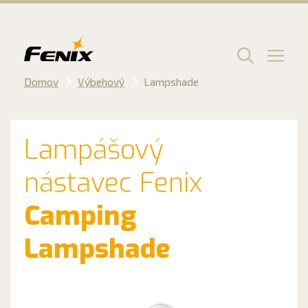
Preskočiť
na
obsah
Men
Domov
Výbehový
Lampshade
Lampášový
nástavec Fenix
Camping
Lampshade