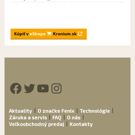
Kúpiť v
eShope
Kronium.sk
Facebook
Twitter
YouTube
Instagram
Aktuality
O značke Fenix
Technológie
Záruka a servis
FAQ
O nás
Veľkoobchodný predaj
Kontakty