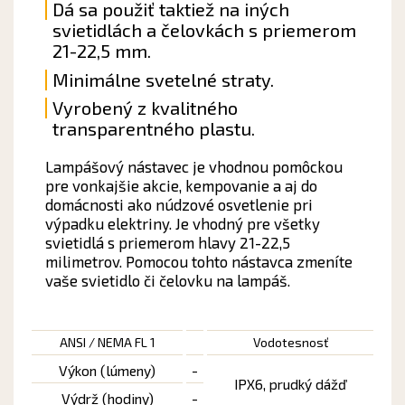
Dá sa použiť taktiež na iných
svietidlách a čelovkách s priemerom
21-22,5 mm.
Minimálne svetelné straty.
Vyrobený z kvalitného
transparentného plastu.
Lampášový nástavec je vhodnou pomôckou
pre vonkajšie akcie, kempovanie a aj do
domácnosti ako núdzové osvetlenie pri
výpadku elektriny. Je vhodný pre všetky
svietidlá s priemerom hlavy 21-22,5
milimetrov. Pomocou tohto nástavca zmeníte
vaše svietidlo či čelovku na lampáš.
ANSI / NEMA FL 1
Vodotesnosť
Výkon (lúmeny)
-
IPX6, prudký dážď
Výdrž (hodiny)
-