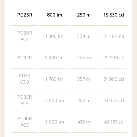
PD25R
800 lm
250 m
15 530 cd
PD26R
1 300 lm
354 m
31 404 cd
ACE
PD32R
1 400 lm
344 m
29 588 cd
PD35
1 700 lm
357 m
31 900 cd
V3.0
PD35R
2 000 lm
380 m
33 872 cd
ACE
PD36R
3 000 lm
415 m
43 181 cd
ACE