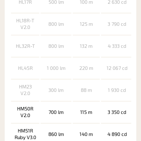
HL17R
500 lm
100 m
2 630 cd
HL18R-T
800 lm
125 m
3 790 cd
V2.0
HL32R-T
800 lm
132 m
4 333 cd
HL45R
1 000 lm
220 m
12 067 cd
HM23
300 lm
88 m
1 930 cd
V2.0
HM50R
700 lm
115 m
3 350 cd
V2.0
HM51R
860 lm
140 m
4 890 cd
Ruby V3.0