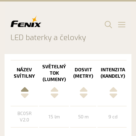
Preskočiť
na
obsah
Men
LED baterky a čelovky
SVĚTELNÝ
M
NÁZEV
DOSVIT
INTENZITA
TOK
SVÍTILNY
(METRY)
(KANDELY)
(LUMENY)
BC05R
15 lm
50 m
9 cd
V2.0