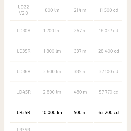
LD22
800 lm
214 m
11 500 cd
V2.0
LD30R
1 700 lm
267 m
18 037 cd
LD35R
1 800 lm
337 m
28 400 cd
LD36R
3 600 lm
385 m
37 100 cd
LD45R
2 800 lm
480 m
57 770 cd
LR35R
10 000 lm
500 m
63 200 cd
LR35R