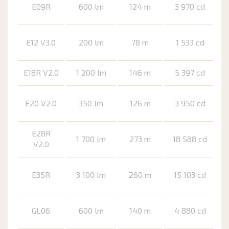
E09R
600 lm
124 m
3 970 cd
E12 V3.0
200 lm
78 m
1 533 cd
E18R V2.0
1 200 lm
146 m
5 397 cd
E20 V2.0
350 lm
126 m
3 950 cd
E28R
1 700 lm
273 m
18 588 cd
V2.0
E35R
3 100 lm
260 m
15 103 cd
GL06
600 lm
140 m
4 880 cd