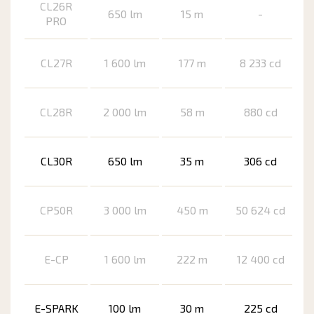
CL26R
650 lm
15 m
-
PRO
CL27R
1 600 lm
177 m
8 233 cd
CL28R
2 000 lm
58 m
880 cd
CL30R
650 lm
35 m
306 cd
CP50R
3 000 lm
450 m
50 624 cd
E-CP
1 600 lm
222 m
12 400 cd
E-SPARK
100 lm
30 m
225 cd