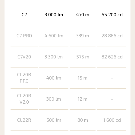
C7
3 000 lm
470 m
55 200 cd
C7 PRO
4 600 lm
339 m
28 866 cd
C7V20
3 300 lm
575 m
82 626 cd
CL20R
400 lm
15 m
-
PRO
CL20R
300 lm
12 m
-
V2.0
CL22R
500 lm
80 m
1 600 cd