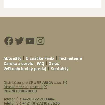
Facebook
Twitter
YouTube
Instagram
Aktuality
O značke Fenix
Technológie
Záruka a servis
FAQ
O nás
Veľkoobchodný predaj
Kontakty
Distribútor pre ČR a SR
ARIGA s.r.o.
Římská 526/20, Praha 2
PO–PÁ 10:00–18:00
Telefón ČR:
+420 222 200 444
Telefón SR:
+421 (0)2/2102 8626