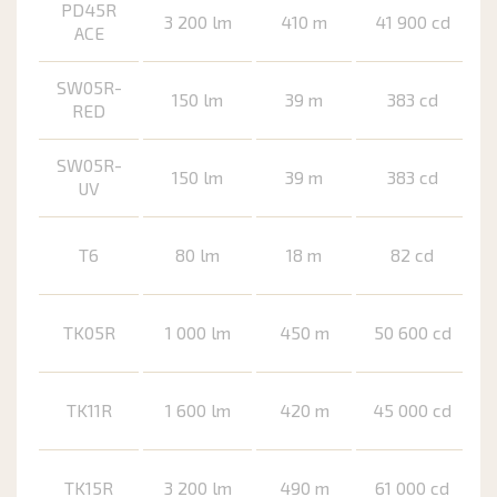
PD45R
3 200 lm
410 m
41 900 cd
ACE
SW05R-
150 lm
39 m
383 cd
RED
SW05R-
150 lm
39 m
383 cd
UV
T6
80 lm
18 m
82 cd
TK05R
1 000 lm
450 m
50 600 cd
TK11R
1 600 lm
420 m
45 000 cd
TK15R
3 200 lm
490 m
61 000 cd