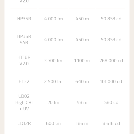
V2.0
HP35R
4 000 lm
450 m
50 853 cd
HP35R
4 000 lm
450 m
50 853 cd
SAR
HT18R
3 700 lm
1 100 m
268 000 cd
V2.0
HT32
2 500 lm
640 m
101 000 cd
LD02
High CRI
70 lm
48 m
580 cd
+ UV
LD12R
600 lm
186 m
8 616 cd