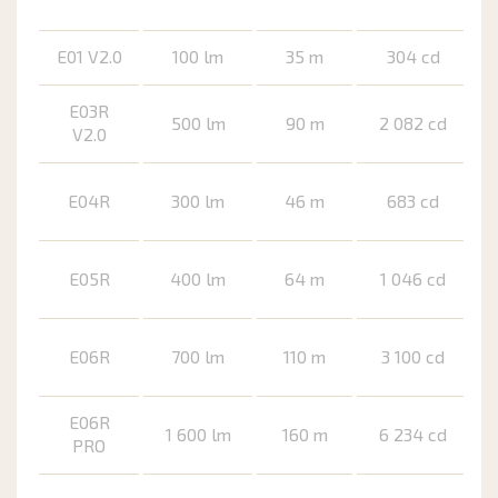
E01 V2.0
100 lm
35 m
304 cd
E03R
500 lm
90 m
2 082 cd
V2.0
E04R
300 lm
46 m
683 cd
E05R
400 lm
64 m
1 046 cd
E06R
700 lm
110 m
3 100 cd
E06R
1 600 lm
160 m
6 234 cd
PRO