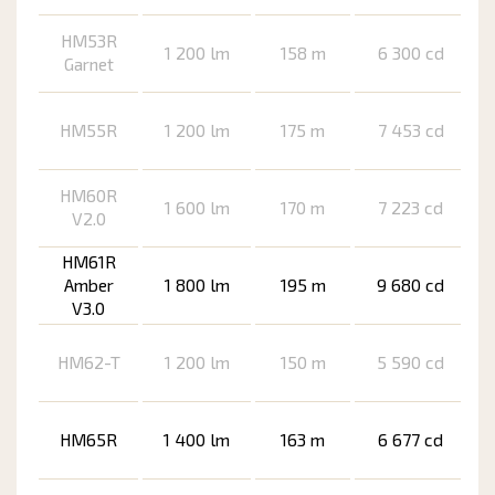
HM53R
1 200 lm
158 m
6 300 cd
Garnet
HM55R
1 200 lm
175 m
7 453 cd
HM60R
1 600 lm
170 m
7 223 cd
V2.0
HM61R
Amber
1 800 lm
195 m
9 680 cd
V3.0
HM62-T
1 200 lm
150 m
5 590 cd
HM65R
1 400 lm
163 m
6 677 cd