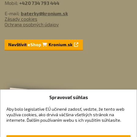
Mobil:
+420 734 793 444
E-mail:
baterky@kronium.sk
Zásady cookies
Ochrana osobných údajov
Navštívit
eShop
Kronium.sk
Spravovať súhlas
Aby bolo legislatíve EÚ učinené zadosť, vedzte, že tento web
využíva cookies, ako drvivá väčšina všetkých stránok na
internete. Ďalším používaním webu s ich využitím súhlasíte.