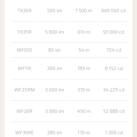
TK30R
500 lm
1 500 m
600 000 cd
TK35R
5 800 lm
610 m
93 000 cd
WF05E
85 lm
54 m
724 cd
WF11E
200 lm
185 m
8 152 cd
WF25RM
3 000 lm
370 m
34 225 cd
WF26R
3 000 lm
450 m
52 888 cd
WF30RE
280 lm
170 m
7 200 cd