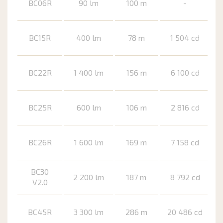
BC06R
90 lm
100 m
-
BC15R
400 lm
78 m
1 504 cd
BC22R
1 400 lm
156 m
6 100 cd
BC25R
600 lm
106 m
2 816 cd
BC26R
1 600 lm
169 m
7 158 cd
BC30
2 200 lm
187 m
8 792 cd
V2.0
BC45R
3 300 lm
286 m
20 486 cd