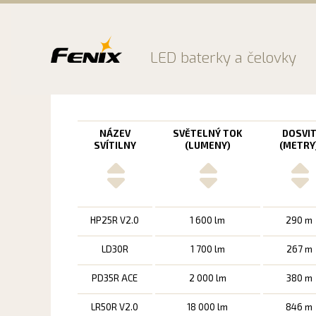
Preskočiť
na
obsah
LED baterky a čelovky
NÁZEV
SVĚTELNÝ TOK
DOSVI
SVÍTILNY
(LUMENY)
(METRY
HP25R V2.0
1 600 lm
290 m
LD30R
1 700 lm
267 m
PD35R ACE
2 000 lm
380 m
LR50R V2.0
18 000 lm
846 m