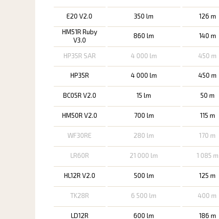
E20 V2.0
350 lm
126 m
HM51R Ruby
860 lm
140 m
V3.0
HP35R SAR
4 000 lm
450 m
HP35R
4 000 lm
450 m
BC05R V2.0
15 lm
50 m
HM50R V2.0
700 lm
115 m
WF30RE
280 lm
170 m
LR60R
21 000 lm
1 085 m
HL12R V2.0
500 lm
125 m
TK28R
6 500 lm
400 m
LD12R
600 lm
186 m