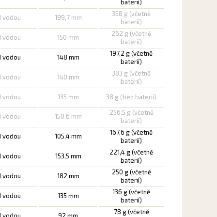
baterií)
358 g (včetně
d vodou
199,7 mm
baterií)
262 g (včetně
d vodou
150 mm
baterií)
197,2 g (včetně
d vodou
148 mm
baterií)
383 g (včetně
d vodou
140 mm
baterií)
d vodou
135 mm
38 g (bez baterií)
256,5 g (včetně
d vodou
150,6 mm
baterií)
167,6 g (včetně
d vodou
105,4 mm
baterií)
221,4 g (včetně
d vodou
153,5 mm
baterií)
250 g (včetně
d vodou
182 mm
baterií)
136 g (včetně
d vodou
135 mm
baterií)
78 g (včetně
d vodou
92 mm