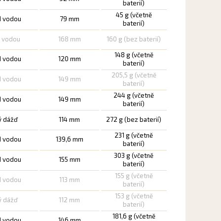
baterií)
45 g (včetně
d vodou
79 mm
baterií)
d vodou
168 mm
160 g (bez baterií)
148 g (včetně
d vodou
120 mm
baterií)
205,5 g (včetně
d vodou
149 mm
baterií)
244 g (včetně
d vodou
149 mm
baterií)
ý dážď
114 mm
272 g (bez baterií)
231 g (včetně
d vodou
139,6 mm
baterií)
303 g (včetně
d vodou
155 mm
baterií)
155 g (včetně
d vodou
113 mm
baterií)
153 g (včetně
ý dážď
112 mm
baterií)
181,6 g (včetně
d vodou
146 mm