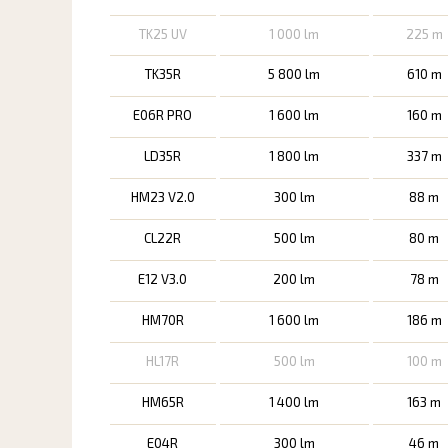
TK25 UV
1 000 lm
225 m
TK35R
5 800 lm
610 m
E06R PRO
1 600 lm
160 m
LD35R
1 800 lm
337 m
HM23 V2.0
300 lm
88 m
CL22R
500 lm
80 m
E12 V3.0
200 lm
78 m
HM70R
1 600 lm
186 m
HL17R
500 lm
100 m
HM65R
1 400 lm
163 m
E04R
300 lm
46 m