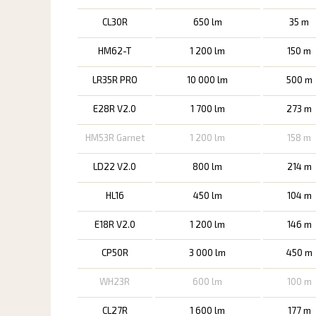
CL30R
650 lm
35 m
HM62-T
1 200 lm
150 m
LR35R PRO
10 000 lm
500 m
E28R V2.0
1 700 lm
273 m
HM53R Garnet
1 200 lm
158 m
LD22 V2.0
800 lm
214 m
HL16
450 lm
104 m
E18R V2.0
1 200 lm
146 m
CP50R
3 000 lm
450 m
WH23R
600 lm
100 m
CL27R
1 600 lm
177 m