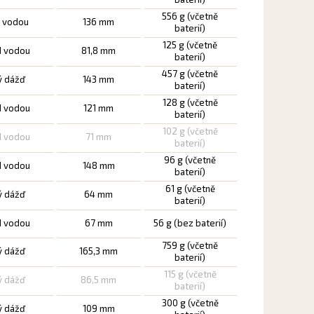
556 g (včetně
d vodou
136 mm
baterií)
125 g (včetně
d vodou
81,8 mm
baterií)
457 g (včetně
ý dážď
143 mm
baterií)
128 g (včetně
d vodou
121 mm
baterií)
102 g (včetně
d vodou
71 mm
baterií)
96 g (včetně
d vodou
148 mm
baterií)
61 g (včetně
ý dážď
64 mm
baterií)
d vodou
67 mm
56 g (bez baterií)
759 g (včetně
ý dážď
165,3 mm
baterií)
115 g (včetně
ý dážď
86,5 mm
baterií)
300 g (včetně
ý dážď
109 mm