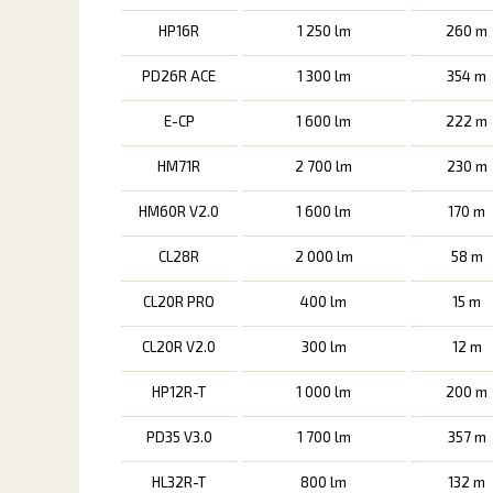
HP16R
1 250 lm
260 m
PD26R ACE
1 300 lm
354 m
E-CP
1 600 lm
222 m
HM71R
2 700 lm
230 m
HM60R V2.0
1 600 lm
170 m
CL28R
2 000 lm
58 m
CL20R PRO
400 lm
15 m
CL20R V2.0
300 lm
12 m
HP12R-T
1 000 lm
200 m
PD35 V3.0
1 700 lm
357 m
HL32R-T
800 lm
132 m