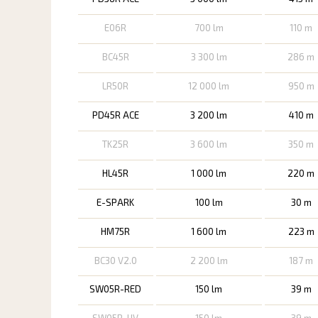
E06R
700 lm
110 m
BC45R
3 300 lm
286 m
LR50R
12 000 lm
950 m
PD45R ACE
3 200 lm
410 m
TK25R
3 600 lm
350 m
HL45R
1 000 lm
220 m
E-SPARK
100 lm
30 m
HM75R
1 600 lm
223 m
BC30 V2.0
2 200 lm
187 m
SW05R-RED
150 lm
39 m