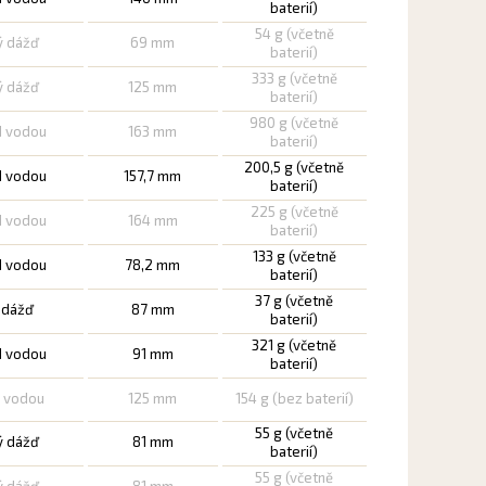
baterií)
54 g (včetně
ý dážď
69 mm
baterií)
333 g (včetně
ý dážď
125 mm
baterií)
980 g (včetně
d vodou
163 mm
baterií)
200,5 g (včetně
d vodou
157,7 mm
baterií)
225 g (včetně
d vodou
164 mm
baterií)
133 g (včetně
d vodou
78,2 mm
baterií)
37 g (včetně
ý dážď
87 mm
baterií)
321 g (včetně
d vodou
91 mm
baterií)
d vodou
125 mm
154 g (bez baterií)
55 g (včetně
ý dážď
81 mm
baterií)
55 g (včetně