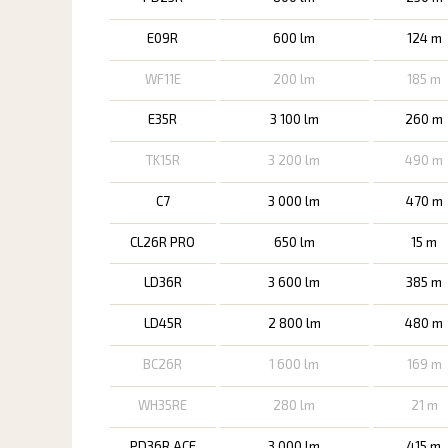
E09R
600 lm
124 m
WF11E
200 lm
185 m
E35R
3 100 lm
260 m
TK15R
3 200 lm
490 m
C7
3 000 lm
470 m
CL26R PRO
650 lm
15 m
LD36R
3 600 lm
385 m
LD45R
2 800 lm
480 m
BC26R
1 600 lm
169 m
WH35RE
280 lm
21 m
PD36R ACE
3 000 lm
415 m