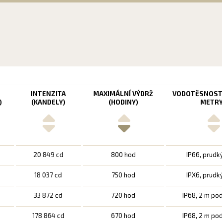
T
INTENZITA
MAXIMÁLNÍ VÝDRŽ
VODOTĚSNOST
)
(KANDELY)
(HODINY)
METRY
20 849 cd
800 hod
IP66, prudk
18 037 cd
750 hod
IPX6, prudk
33 872 cd
720 hod
IP68, 2 m po
178 864 cd
670 hod
IP68, 2 m po