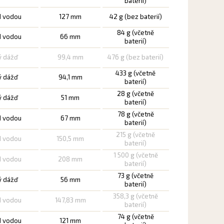
baterií)
d vodou
127 mm
42 g (bez baterií)
84 g (včetně
d vodou
66 mm
baterií)
ý dážď
99,4 mm
476 g (bez baterií)
433 g (včetně
ý dážď
94,1 mm
baterií)
28 g (včetně
ý dážď
51 mm
baterií)
78 g (včetně
d vodou
67 mm
baterií)
215 g (včetně
d vodou
150,5 mm
baterií)
1 500 g (včetně
d vodou
208 mm
baterií)
73 g (včetně
ý dážď
56 mm
baterií)
358,3 g (včetně
d vodou
147,83 mm
baterií)
74 g (včetně
d vodou
121 mm