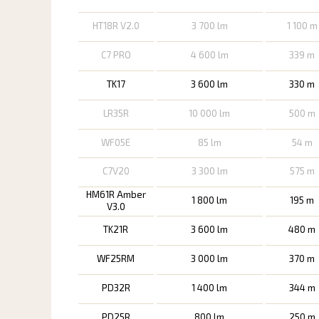
HT18R V2.0
3 700 lm
1 100 m
C7 PRO
4 600 lm
339 m
TK17
3 600 lm
330 m
LR35R
10 000 lm
500 m
WF05E
85 lm
54 m
C7V20
3 300 lm
575 m
HM61R Amber
1 800 lm
195 m
V3.0
TK21R
3 600 lm
480 m
WF25RM
3 000 lm
370 m
PD32R
1 400 lm
344 m
PD25R
800 lm
250 m