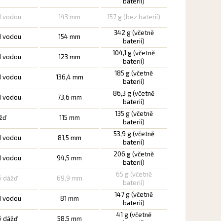
baterií)
d vodou
143 mm
157 g (bez baterií)
342 g (včetně
d vodou
154 mm
baterií)
104,1 g (včetně
d vodou
123 mm
baterií)
185 g (včetně
d vodou
136,4 mm
baterií)
86,3 g (včetně
d vodou
73,6 mm
baterií)
135 g (včetně
ážď
115 mm
baterií)
53,9 g (včetně
d vodou
81,5 mm
baterií)
206 g (včetně
d vodou
94,5 mm
baterií)
65 g (včetně
ý dážď
69,9 mm
baterií)
147 g (včetně
d vodou
81 mm
baterií)
41 g (včetně
ý dážď
58,5 mm