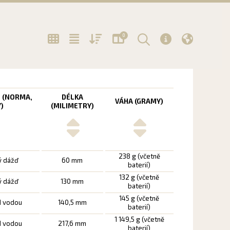
0
 (NORMA,
DÉLKA
VÁHA (GRAMY)
)
(MILIMETRY)
238 g (včetně
ý dážď
60 mm
baterií)
132 g (včetně
ý dážď
130 mm
baterií)
145 g (včetně
d vodou
140,5 mm
baterií)
1 149,5 g (včetně
d vodou
217,6 mm
baterií)