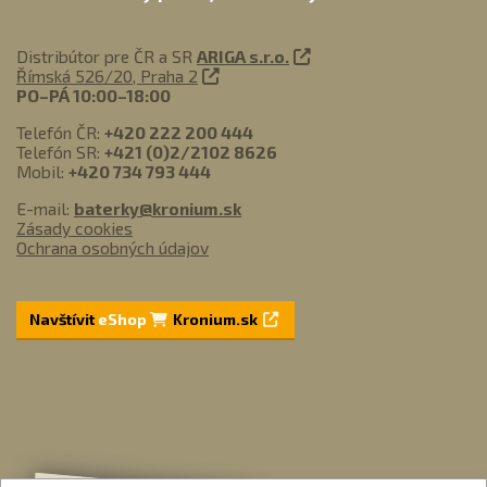
Distribútor pre ČR a SR
ARIGA s.r.o.
Římská 526/20, Praha 2
PO–PÁ 10:00–18:00
Telefón ČR:
+420 222 200 444
Telefón SR:
+421 (0)2/2102 8626
Mobil:
+420 734 793 444
E-mail:
baterky@kronium.sk
Zásady cookies
Ochrana osobných údajov
Navštívit
eShop
Kronium.sk