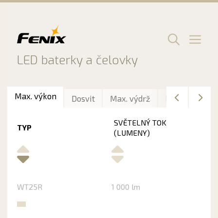
Preskočiť
na
obsah
Men
LED baterky a čelovky
Max. výkon
Dosvit
Max. výdrž
Délka
Hmo
SVĚTELNÝ TOK
TYP
(LUMENY)
WT25R
1 000 lm