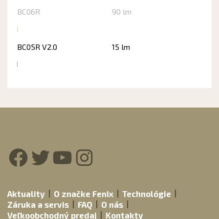
BC06R
90 lm
BC05R V2.0
15 lm
Facebook
Twitter
YouTube
Instagram
Aktuality
O značke Fenix
Technológie
Záruka a servis
FAQ
O nás
Veľkoobchodný predaj
Kontakty