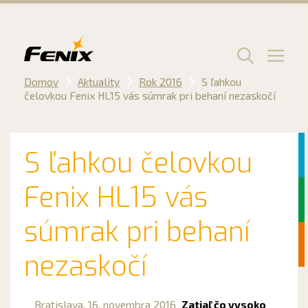
Preskočiť
na
obsah
Men
Domov
Aktuality
Rok 2016
S ľahkou
čelovkou Fenix ​​HL15 vás súmrak pri behaní nezaskočí
S ľahkou čelovkou
Fenix ​​HL15 vás
súmrak pri behaní
nezaskočí
Bratislava,
16. novembra 2016
Zatiaľ čo vysoko