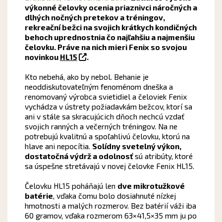
výkonné čelovky ocenia priaznivci náročných a
dlhých nočných pretekov a tréningov,
rekreační bežci na svojich krátkych kondičných
behoch uprednostnia čo najľahšiu a najmenšiu
čelovku. Práve na nich mieri Fenix so svojou
novinkou
HL15
.
Kto nebehá, ako by nebol. Behanie je
neoddiskutovateľným fenoménom dneška a
renomovaný výrobca svietidiel a čeloviek Fenix
vychádza v ústrety požiadavkám bežcov, ktorí sa
ani v stále sa skracujúcich dňoch nechcú vzdať
svojich ranných a večerných tréningov. Na ne
potrebujú kvalitnú a spoľahlivú čelovku, ktorú na
hlave ani nepocítia.
Solídny svetelný výkon,
dostatočná výdrž a odolnosť
sú atribúty, ktoré
sa úspešne stretávajú v novej čelovke Fenix HL15.
Čelovku HL15 poháňajú len
dve mikrotužkové
batérie
, vďaka čomu bolo dosiahnuté nízkej
hmotnosti a malých rozmerov. Bez batérií váži iba
60 gramov, vďaka rozmerom 63×41,5×35 mm ju po