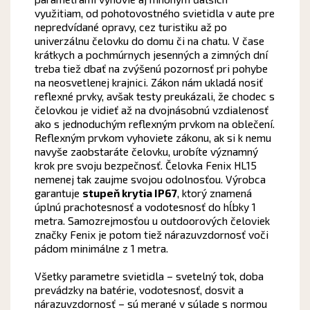
využitiam, od pohotovostného svietidla v aute pre
nepredvídané opravy, cez turistiku až po
univerzálnu čelovku do domu či na chatu. V čase
krátkych a pochmúrnych jesenných a zimných dní
treba tiež dbať na zvýšenú pozornosť pri pohybe
na neosvetlenej krajnici. Zákon nám ukladá nosiť
reflexné prvky, avšak testy preukázali, že chodec s
čelovkou je vidieť až na dvojnásobnú vzdialenosť
ako s jednoduchým reflexným prvkom na oblečení.
Reflexným prvkom vyhoviete zákonu, ak si k nemu
navyše zaobstaráte čelovku, urobíte významný
krok pre svoju bezpečnosť. Čelovka Fenix HL15
nemenej tak zaujme svojou odolnosťou. Výrobca
garantuje
stupeň krytia IP67
, ktorý znamená
úplnú prachotesnosť a vodotesnosť do hĺbky 1
metra. Samozrejmosťou u outdoorových čeloviek
značky Fenix je potom tiež nárazuvzdornosť voči
pádom minimálne z 1 metra.
Všetky parametre svietidla – svetelný tok, doba
prevádzky na batérie, vodotesnosť, dosvit a
nárazuvzdornosť – sú merané v súlade s normou