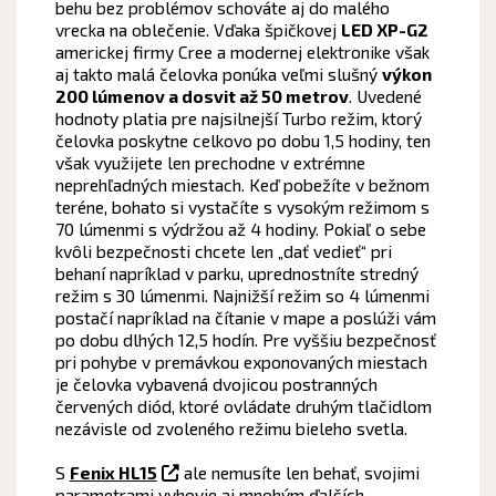
behu bez problémov schováte aj do malého
vrecka na oblečenie. Vďaka špičkovej
LED XP-G2
americkej firmy Cree a modernej elektronike však
aj takto malá čelovka ponúka veľmi slušný
výkon
200 lúmenov a dosvit až 50 metrov
. Uvedené
hodnoty platia pre najsilnejší Turbo režim, ktorý
čelovka poskytne celkovo po dobu 1,5 hodiny, ten
však využijete len prechodne v extrémne
neprehľadných miestach. Keď pobežíte v bežnom
teréne, bohato si vystačíte s vysokým režimom s
70 lúmenmi s výdržou až 4 hodiny. Pokiaľ o sebe
kvôli bezpečnosti chcete len „dať vedieť“ pri
behaní napríklad v parku, uprednostníte stredný
režim s 30 lúmenmi. Najnižší režim so 4 lúmenmi
postačí napríklad na čítanie v mape a poslúži vám
po dobu dlhých 12,5 hodín. Pre vyššiu bezpečnosť
pri pohybe v premávkou exponovaných miestach
je čelovka vybavená dvojicou postranných
červených diód, ktoré ovládate druhým tlačidlom
nezávisle od zvoleného režimu bieleho svetla.
S
Fenix HL15
ale nemusíte len behať, svojimi
parametrami vyhovie aj mnohým ďalších