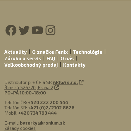
Facebook
Twitter
YouTube
Instagram
Aktuality
O značke Fenix
Technológie
Záruka a servis
FAQ
O nás
Veľkoobchodný predaj
Kontakty
Distribútor pre ČR a SR
ARIGA s.r.o.
Římská 526/20, Praha 2
PO–PÁ 10:00–18:00
Telefón ČR:
+420 222 200 444
Telefón SR:
+421 (0)2/2102 8626
Mobil:
+420 734 793 444
E-mail:
baterky@kronium.sk
Zásady cookies