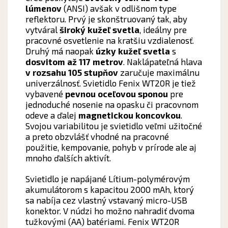
lúmenov
(ANSI) avšak v odlišnom type
reflektoru. Prvý je skonštruovaný tak, aby
vytváral
široký kužeľ svetla
, ideálny pre
pracovné osvetlenie na kratšiu vzdialenosť.
Druhý má naopak
úzky kužeľ svetla
s
d
osvitom až 117 metrov
. Naklápateľná hlava
v rozsahu 105 stupňov
zaručuje maximálnu
univerzálnosť. Svietidlo Fenix ​​WT20R je tiež
vybavené
pevnou oceľovou sponou
pre
jednoduché nosenie na opasku či pracovnom
odeve a ďalej
magnetickou koncovkou
.
Svojou variabilitou je svietidlo veľmi užitočné
a preto obzvlášť vhodné na pracovné
použitie, kempovanie, pohyb v prírode ale aj
mnoho ďalších aktivít.
Svietidlo je napájané Lítium-polymérovým
akumulátorom s kapacitou 2000 mAh, ktorý
sa nabíja cez vlastný vstavaný micro-USB
konektor. V núdzi ho možno nahradiť dvoma
tužkovými (AA) batériami. Fenix ​​WT20R