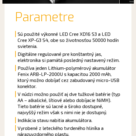
Parametre
Sú použité výkonné LED Cree XD16 S3 a LED
Cree XP-G3 S4, obe so životnosťou 50000 hodín
svietenia.
Digitálne regulované pre konštantný jas,
elektronika si pamätá posledný nastavený režim.
Používa jeden Lithium-polymérový akumulátor
Fenix ​​ARB-LP-2000U s kapacitou 2000 mAh,
ktorý možno dobíjať cez zabudovaný micro-USB
konektor.
V núdzi možno použiť aj dve tužkové batérie (typ
AA – alkalické, lítiové alebo dobíjacie NiMH).
Tieto batérie sú lacné a široko dostupné,
najvyššý režim však s nimi nie je dostupný.
Indikácia stavu nabitia akumulátora.
Vyrobené z leteckého tvrdeného hliníka a
nárazuvzdorného plastu.