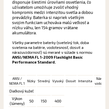
disponuje šiestimi úrovňami osvetlenia, čo
užívateľom umožňuje zvoliť vhodný
kompromis medzi intenzitou svetla a dobou
prevádzky. Baterka si napriek všetkým
svojim funkciam uchováva malú veľkosť a
nízku váhu, len 154 gramov vrátane
akumulátora.
Všetky parametre baterky (svetelný tok, doba
svietenia na batérie, vodotesnosť, dosvit a
nárazuvzdornosť) sú merané v súlade s normou
ANSI/NEMA FL 1-2009 Flashlight Basic
Performance Standard.
ANSI /
Nárazu-
Nízky
Stredný
Vysoký
Dosvit
Intenzita
NEMA FL 1
vzdornos
Diaľkový kužeľ
Výkon
50
150
400
(lúmeny)