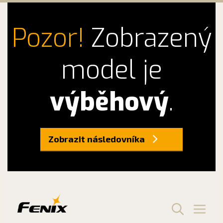
Pozor!
Zobrazený
model je
výběhový
.
Zobrazit následovníka
Preskočiť
na
obsah
Men