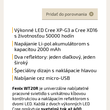
Pridať do porovnania
Výkonné LED Cree XP-G3 a Cree XD16
s životnosťou 50000 hodín
Napájanie Li-pol akumulátorom s
kapacitou 2000 mAh
Dva reflektory: jeden diaľkový, jeden
široký
Špeciálny dizajn s naklápacie hlavou
Nabíjanie cez micro-USB
Fenix ​​WT20R
je univerzálne nabíjateľné
pracovné svietidlo s unikátnou kĺbovou
konštrukciou a naklápacím reflektorom s
dvomi LED. Každá z dvoch výkonných LED
Cree poskytuje
svetelný tok až 400