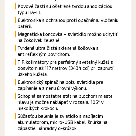
Kovové časti sú ošetrené tvrdou anodizáciou
typu HA-III.
Elektronika s ochranou proti opačnému vloženiu
batérii.
Magnetická koncovka – svietidlo možno uchytiť
na čokoľvek železné.
Tvrdená ultra čistá sklenená šošovka s
antireflexným povrchom.
TIR kolimátory pre perfektný svetelný kužeľ s
dosvitom až 117 metrov (3434 cd) pri zapnutí
úzkeho kužeľa.
Elektronický spínač na boku svietidla pre
zapínanie a zmenu úrovní výkonu.
Schopná samostatne stáť na plochom mieste,
hlavu je možné naklápať v rozsahu 105° v
niekoľkých krokoch.
Súčasťou balenia je svietidlo s nabíjacím
akumulátorom, micro-USB kábel, šnúrka na
zápästie, náhradný o-krúžok.