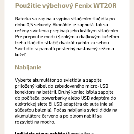
Použitie výbehový Fenix WT20R
Baterka sa zapína a vypína stlačením tlačidla po
dobu 0,5 sekundy. Akonáhle je zapnutá, tak sa
režimy svietenia prepínajú jeho krátkym stlačením.
Pre prepnutie medzi širokým a diaľkovým kužeľom
treba tlačidlo stlačiť dvakrát rýchlo za sebou.
Svietidlo si pamätá posledný nastavený režim a
kužeľ.
Nabíjanie
Vyberte akumulátor zo svietidla a zapojte
priložený kábel do zabudovaného micro-USB
konektoru na batérii. Druhý koniec kábla zapojte
do počítača, powerbanky alebo USB adaptéra do
elektrickej siete či USB adaptéra do auta (nie sú
súčasťou balenia). Počas nabíjania svieti dióda na
akumulátore červeno a po plnom nabití sa
rozsvieti na modro.
Indikácia stavu nabitia
(funguje iba s