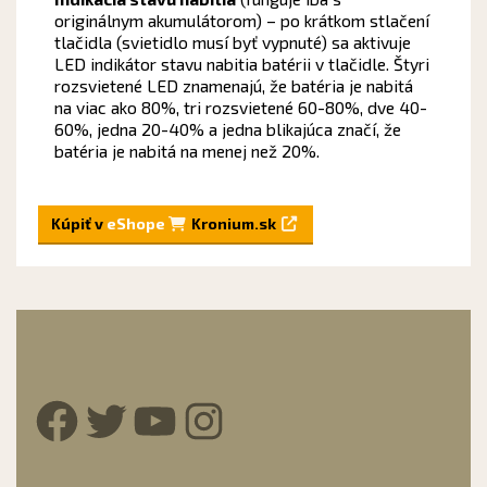
originálnym akumulátorom) – po krátkom stlačení
tlačidla (svietidlo musí byť vypnuté) sa aktivuje
LED indikátor stavu nabitia batérii v tlačidle. Štyri
rozsvietené LED znamenajú, že batéria je nabitá
na viac ako 80%, tri rozsvietené 60-80%, dve 40-
60%, jedna 20-40% a jedna blikajúca značí, že
batéria je nabitá na menej než 20%.
Kúpiť v
eShope
Kronium.sk
Facebook
Twitter
YouTube
Instagram