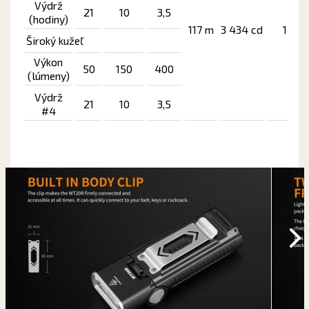
Výdrž
21
10
3,5
(hodiny)
117 m
3 434 cd
1 m
Široký kužeľ
Výkon
50
150
400
(lúmeny)
Výdrž
21
10
3,5
#4