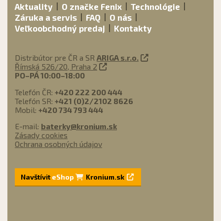
Aktuality
O značke Fenix
Technológie
Záruka a servis
FAQ
O nás
Veľkoobchodný predaj
Kontakty
Distribútor pre ČR a SR
ARIGA s.r.o.
Římská 526/20, Praha 2
PO–PÁ 10:00–18:00
Telefón ČR:
+420 222 200 444
Telefón SR:
+421 (0)2/2102 8626
Mobil:
+420 734 793 444
E-mail:
baterky@kronium.sk
Zásady cookies
Ochrana osobných údajov
Navštívit
eShop
Kronium.sk