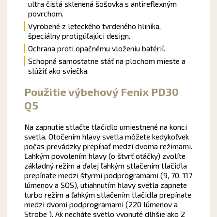
ultra čistá sklenená šošovka s antireflexným
povrchom.
Vyrobené z leteckého tvrdeného hliníka,
špeciálny protigúľajúci design.
Ochrana proti opačnému vloženiu batérií.
Schopná samostatne stáť na plochom mieste a
slúžiť ako sviečka.
Použitie výbehový Fenix PD30
Q5
Na zapnutie stlačte tlačidlo umiestnené na konci
svetla. Otočením hlavy svetla môžete kedykoľvek
počas prevádzky prepínať medzi dvoma režimami.
Ľahkým povolením hlavy (o štvrť otáčky) zvolíte
základný režim a ďalej ľahkým stlačením tlačidla
prepínate medzi štyrmi podprogramami (9, 70, 117
lúmenov a SOS), utiahnutím hlavy svetla zapnete
turbo režim a ľahkým stlačením tlačidla prepínate
medzi dvomi podprogramami (220 lúmenov a
Strobe ). Ak necháte svetlo vypnuté dlhšie ako 2