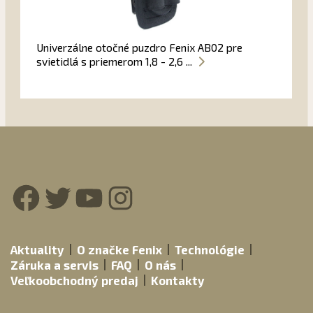
Univerzálne otočné puzdro Fenix AB02 pre
svietidlá s priemerom 1,8 - 2,6 ...
Facebook
Twitter
YouTube
Instagram
Aktuality
O značke Fenix
Technológie
Záruka a servis
FAQ
O nás
Veľkoobchodný predaj
Kontakty