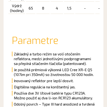
Výdrž
65
8
4
1,5
-
-
(hodiny)
Parametre
Základný a turbo režim sa volí otočením
reflektora, medzi jednotlivými podprogramami
sa přepíná stlačením tlačidla (patentované).
Je použitá prémiová výkonná LED Cree XR-E Q5
(107lm pri 350mA) so životnosťou 50 000 hodín.
Inovovaný reflektor pre lepší dosvit.
Digitálna regulácia na konštantný jas.
Používa dve 3V lítiové batérie typu CR123A.
Možno použiť aj dva li-ion RCR123 akumulátory.
Odolný povrch – Type III hard anodized a tvrdená