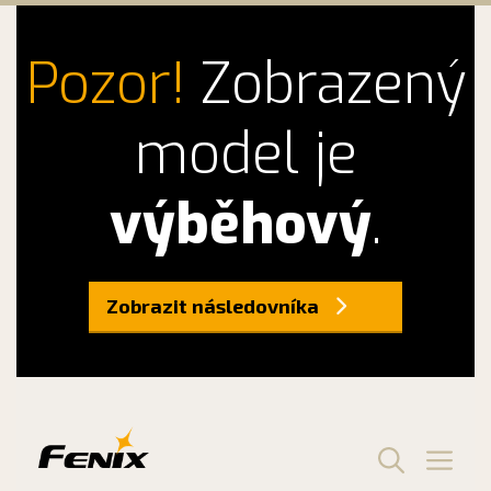
Pozor!
Zobrazený
model je
výběhový
.
Zobrazit následovníka
Preskočiť
na
obsah
Men