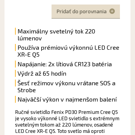
Pridať do porovnania
Maximálny svetelný tok 220
lúmenov
Používa prémiovú výkonnú LED Cree
XR-E Q5
Napájanie: 2x lítiová CR123 batéria
Výdrž až 65 hodín
Šesť režimov výkonu vrátane SOS a
Strobe
Najväčší výkon v najmenšom balení
Ručné svietidlo Fenix PD30 Premium Cree Q5
je vysoko výkonné LED svietidlo s extrémnym
svetelným tokom až 220 lúmenov, osadené
LED Cree XR-E Q5. Toto svetlo má oproti