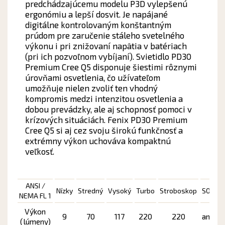
predchádzajúcemu modelu P3D vylepšenú
ergonómiu a lepší dosvit. Je napájané
digitálne kontrolovaným konštantným
prúdom pre zaručenie stáleho svetelného
výkonu i pri znižovaní napätia v batériach
(pri ich pozvoľnom vybíjaní). Svietidlo PD30
Premium Cree Q5 disponuje šiestimi rôznymi
úrovňami osvetlenia, čo užívateľom
umožňuje nielen zvoliť ten vhodný
kompromis medzi intenzitou osvetlenia a
dobou prevádzky, ale aj schopnosť pomoci v
krízových situáciách. Fenix PD30 Premium
Cree Q5 si aj cez svoju širokú funkčnosť a
extrémny výkon uchováva kompaktnú
veľkosť.
ANSI /
Nízky
Stredný
Vysoký
Turbo
Stroboskop
SOS
NEMA FL 1
v
Výkon
9
70
117
220
220
ano
(lúmeny)