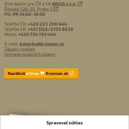
Distribútor pre ČR a SR
ARIGA s.r.o.
Římská 526/20, Praha 2
PO–PÁ 10:00–18:00
Telefón ČR:
+420 222 200 444
Telefón SR:
+421 (0)2/2102 8626
Mobil:
+420 734 793 444
E-mail:
baterky@kronium.sk
Zásady cookies
Ochrana osobných údajov
Navštívit
eShop
Kronium.sk
Spravovať súhlas