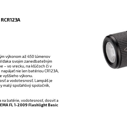
RCR123A
n
okým výkonom až 450 lúmenov
. Vďaka svojim zanedbateľným
e – vo vrecku, na kľúčoch či v
 napájať nie len batériou CR123A,
e vyššieho výkonu.
osť a vodotesnosť. Lampáš je
ny malý spoľahlivý spoločník,
a na batérie, vodotesnosť, dosvit a
EMA FL 1-2009 Flashlight Basic