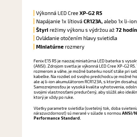
Výkonná LED Cree
XP-G2 R5
Napájanie 1x lítiová
CR123A,
alebo 1x li-ion
Štyr
i
režimy výkonu s výdržou až
72 hodí
Ovládanie otočením hlavy svietidla
Miniatúrne
rozmery
Fenix E15 R5 je naozaj miniatúrna LED baterka s vys
(ANSI). Zdrojom svetla je výkonná LED Cree XP-G2 R5
rozmerom a váhe, je možné baterku nosiť stále pri seb
kabelke. Na rozdiel od svojho predchodcu je možné ho
ale aj li-ion akumulátorom RCR123A, s ktorým dosahuj
Samozrejmosťou je vysoká kvalita vyhotovenia, odoln
svojimi vlastnosťami predurčený, aby slúžil ako ideál
ktorý je vždy po ruke.
Všetky parametre svietidla (svetelný tok, doba svieteni
nárazuvzdornosť) sú merané v súlade s normou
ANSI/N
Performance Standard.