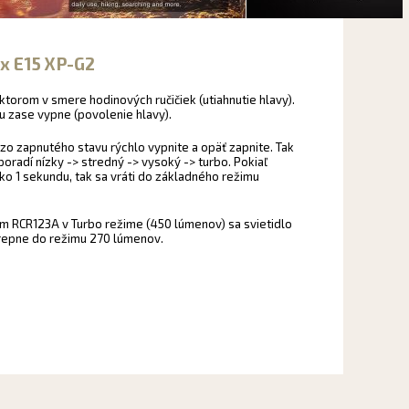
ix E15 XP-G2
ektorom v smere hodinových ručičiek (utiahnutie hlavy).
zase vypne (povolenie hlavy).
o zo zapnutého stavu rýchlo vypnite a opäť zapnite. Tak
poradí nízky -> stredný -> vysoký -> turbo. Pokiaľ
ko 1 sekundu, tak sa vráti do základného režimu
om RCR123A v Turbo režime (450 lúmenov) sa svietidlo
prepne do režimu 270 lúmenov.