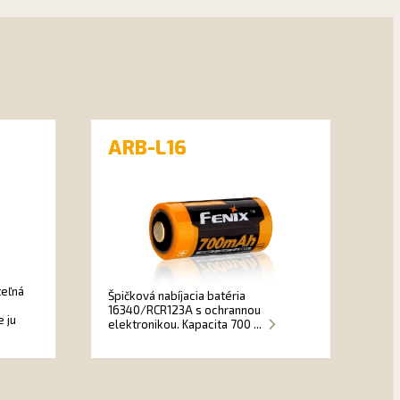
ARB-L16
teľná
Špičková nabíjacia batéria
16340/RCR123A s ochrannou
e ju
elektronikou. Kapacita 700 ...