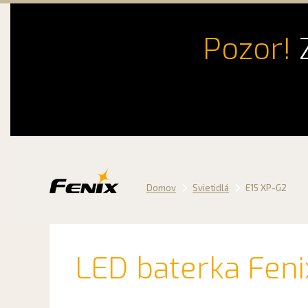
Pozor!
Z
Preskočiť
na
obsah
Domov
Svietidlá
E15 XP-G2
LED baterka Fen