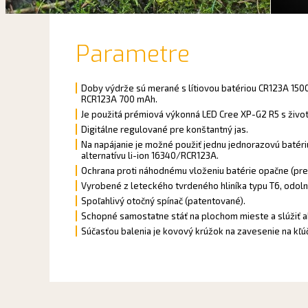
Parametre
Doby
výdrže
sú merané
s
lítiovou
batériou
CR123A
150
RCR123A
700
mAh
.
Je použitá prémiová výkonná LED Cree XP-G2 R5 s živo
Digitálne regulované pre konštantný jas.
Na napájanie je možné použiť jednu jednorazovú batériu
alternatívu li-ion 16340/RCR123A.
Ochrana proti náhodnému vloženiu batérie opačne (pre
Vyrobené z leteckého tvrdeného hliníka typu T6, odolný
Spoľahlivý otočný spínač (patentované).
Schopné samostatne stáť na plochom mieste a slúžiť a
Súčasťou balenia je kovový krúžok na zavesenie na kľú