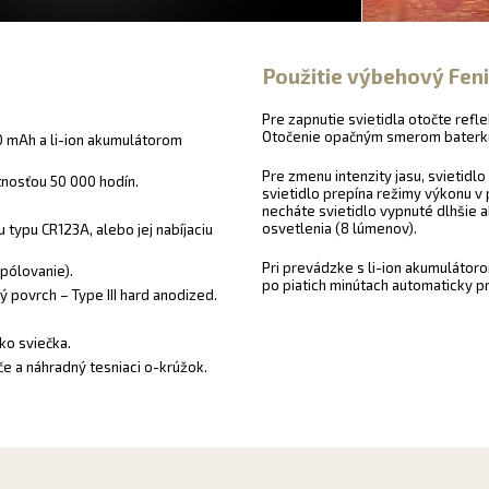
Použitie výbehový Fen
Pre zapnutie svietidla otočte refl
Otočenie opačným smerom baterku 
0
mAh
a
li-
ion
akumulátorom
Pre zmenu intenzity jasu, svietidl
tnosťou 50 000 hodín.
svietidlo prepína režimy výkonu v 
necháte svietidlo vypnuté dlhšie a
osvetlenia (8 lúmenov).
 typu CR123A, alebo jej nabíjaciu
Pri prevádzke s li-ion akumulátor
pólovanie).
po piatich minútach automaticky 
 povrch – Type III hard anodized.
ko sviečka.
če a náhradný tesniaci o-krúžok.