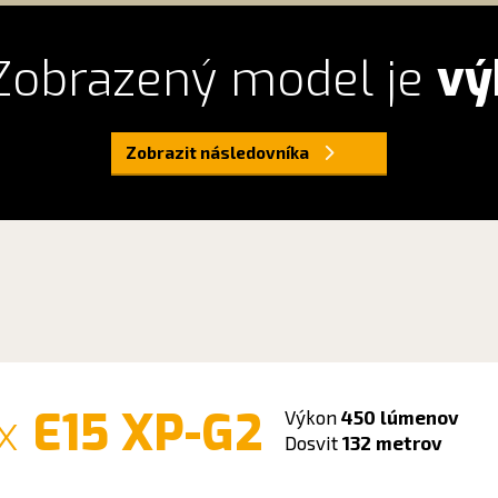
obrazený model je
vý
Zobrazit následovníka
ix
E15 XP-G2
Výkon
450 lúmenov
Dosvit
132 metrov