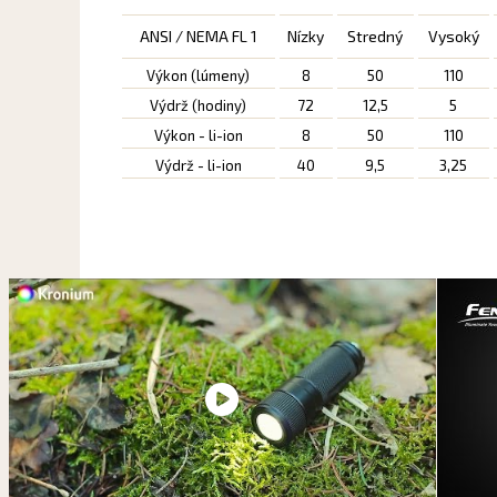
ANSI / NEMA FL 1
Nízky
Stredný
Vysoký
Výkon (lúmeny)
8
50
110
Výdrž (hodiny)
72
12,5
5
Výkon - li-ion
8
50
110
Výdrž - li-ion
40
9,5
3,25