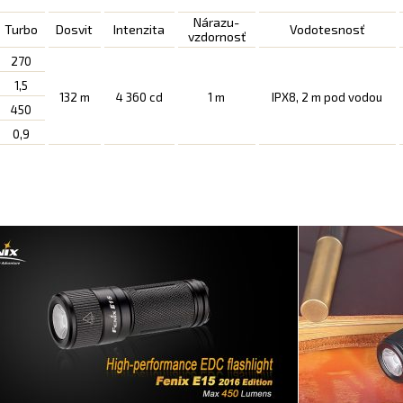
Nárazu-
Turbo
Dosvit
Intenzita
Vodotesnosť
vzdornosť
270
1,5
132 m
4 360 cd
1 m
IPX8, 2 m pod vodou
450
0,9