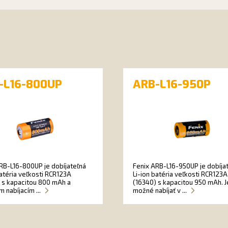
-L16-800UP
ARB-L16-950P
RB-L16-800UP je dobíjateľná
Fenix ARB-L16-950UP je dobíja
batéria veľkosti RCR123A
Li-ion batéria veľkosti RCR123A
 s kapacitou 800 mAh a
(16340) s kapacitou 950 mAh. J
m nabíjacím ...
možné nabíjať v ...