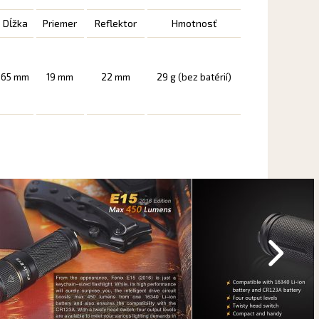
Dĺžka
Priemer
Reflektor
Hmotnosť
65 mm
19 mm
22 mm
29 g (bez batérií)