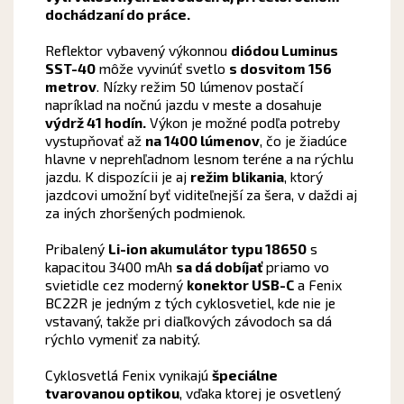
dochádzaní do práce.
Reflektor vybavený výkonnou
diódou Luminus
SST-40
môže vyvinúť svetlo
s dosvitom 156
metrov
. Nízky režim 50 lúmenov postačí
napríklad na nočnú jazdu v meste a dosahuje
výdrž 41 hodín.
Výkon je možné podľa potreby
vystupňovať až
na 1400 lúmenov
, čo je žiadúce
hlavne v neprehľadnom lesnom teréne a na rýchlu
jazdu. K dispozícii je aj
režim blikania
, ktorý
jazdcovi umožní byť viditeľnejší za šera, v daždi aj
za iných zhoršených podmienok.
Pribalený
Li-ion akumulátor typu 18650
s
kapacitou 3400 mAh
sa dá dobíjať
priamo vo
svietidle cez moderný
konektor USB-C
a Fenix
BC22R je jedným z tých cyklosvetiel, kde nie je
vstavaný, takže pri diaľkových závodoch sa dá
rýchlo vymeniť za nabitý.
Cyklosvetlá Fenix vynikajú
špeciálne
tvarovanou optikou
, vďaka ktorej je osvetlený