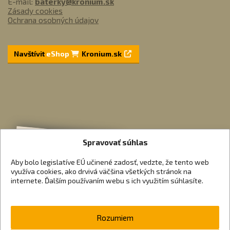
E-mail:
baterky@kronium.sk
Zásady cookies
Ochrana osobných údajov
Navštívit
eShop
Kronium.sk
Spravovať súhlas
Aby bolo legislatíve EÚ učinené zadosť, vedzte, že tento web
využíva cookies, ako drvivá väčšina všetkých stránok na
internete. Ďalším používaním webu s ich využitím súhlasíte.
Rozumiem