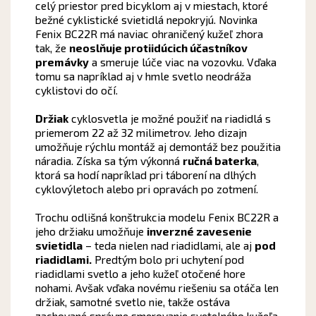
celý priestor pred bicyklom aj v miestach, ktoré
bežné cyklistické svietidlá nepokryjú. Novinka
Fenix BC22R má naviac ohraničený kužeľ zhora
tak, že
neoslňuje protiidúcich účastníkov
premávky
a smeruje lúče viac na vozovku. Vďaka
tomu sa napríklad aj v hmle svetlo neodráža
cyklistovi do očí.
Držiak
cyklosvetla je možné použiť na riadidlá s
priemerom 22 až 32 milimetrov. Jeho dizajn
umožňuje rýchlu montáž aj demontáž bez použitia
náradia. Získa sa tým výkonná
ručná baterka
,
ktorá sa hodí napríklad pri táborení na dlhých
cyklovýletoch alebo pri opravách po zotmení.
Trochu odlišná konštrukcia modelu Fenix BC22R a
jeho držiaku umožňuje
inverzné zavesenie
svietidla
– teda nielen nad riadidlami, ale aj
pod
riadidlami.
Predtým bolo pri uchytení pod
riadidlami svetlo a jeho kužeľ otočené hore
nohami. Avšak vďaka novému riešeniu sa otáča len
držiak, samotné svetlo nie, takže ostáva
zachované správne smerovanie svetelného kužeľa