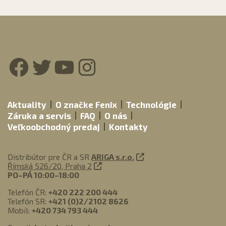
Facebook
Twitter
YouTube
Instagram
Aktuality
O značke Fenix
Technológie
Záruka a servis
FAQ
O nás
Veľkoobchodný predaj
Kontakty
Distribútor pre ČR a SR
ARIGA s.r.o.
Římská 526/20, Praha 2
PO–PÁ 10:00–18:00
Telefón ČR:
+420 222 200 444
Telefón SR:
+421 (0)2/2102 8626
Mobil:
+420 734 793 444