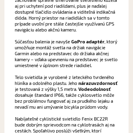
aj pri uchytení pod riadildami, plus je naďalej
dostupné tlačidlo ovládania a viditeľná indikačná
dióda. Horný priestor na riadidlách sa v tomto
prípade uvoľní pre stále častejšie využívanú GPS
navigáciu alebo akčnú kameru.
Súčasťou balenia je navyše
GoPro adaptér
, ktorý
umožňuje montáž svetla na držiak navigácie
Garmin alebo na predstavec do držiaka akčnej
kamery – vďaka upevneniu na predstavec je svetlo
umiestnené v úplnom strede riadidiel.
Telo svietidla je vyrobené z leteckého tvrdeného
hliníka a odolného plastu. Jeho
nárazuvzdornosť
je testovaná z výšky 1,5 metra.
Vodeodolnosť
dosahuje štandard IP66, takže cyklosvetlo môže
bez problémov fungovať aj za prudkého lejaku a
nevadí mu ani umývanie bicykla prúdom vody.
Nabíjateľné cyklistické svietidlo Fenix BC22R
bude dobrým sprievodcom na cyklotrasách aj na
cestách. Spoľahlivo poslúži všetkým, ktorí