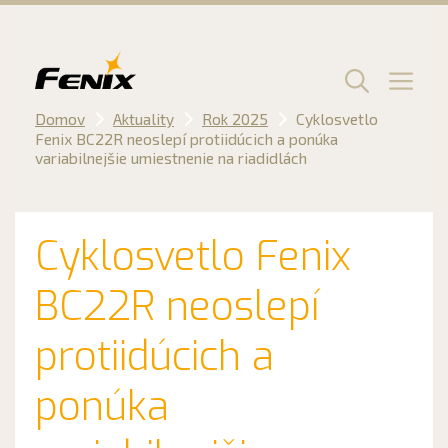
Preskočiť
na
obsah
Men
Domov
Aktuality
Rok 2025
Cyklosvetlo
Fenix BC22R neoslepí protiidúcich a ponúka
variabilnejšie umiestnenie na riadidlách
Cyklosvetlo Fenix
BC22R neoslepí
protiidúcich a
ponúka