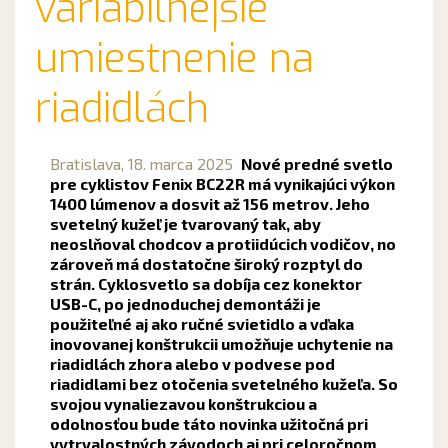
variabilnejšie
umiestnenie na
riadidlách
Bratislava,
18. marca 2025
Nové predné svetlo
pre cyklistov Fenix BC22R má vynikajúci výkon
1400 lúmenov a dosvit až 156 metrov. Jeho
svetelný kužeľ je tvarovaný tak, aby
neoslňoval chodcov a protiidúcich vodičov, no
zároveň má dostatočne široký rozptyl do
strán. Cyklosvetlo sa dobíja cez konektor
USB-C, po jednoduchej demontáži je
použiteľné aj ako ručné svietidlo a vďaka
inovovanej konštrukcii umožňuje uchytenie na
riadidlách zhora alebo v podvese pod
riadidlami bez otočenia svetelného kužeľa. So
svojou vynaliezavou konštrukciou a
odolnosťou bude táto novinka užitočná pri
vytrvalostných závodoch aj pri celoročnom