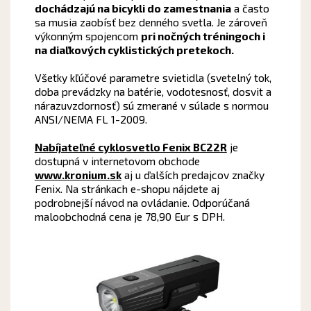
dochádzajú na bicykli do zamestnania
a často
sa musia zaobísť bez denného svetla. Je zároveň
výkonným spojencom
pri nočných tréningoch i
na diaľkových cyklistických pretekoch.
Všetky kľúčové parametre svietidla (svetelný tok,
doba prevádzky na batérie, vodotesnosť, dosvit a
nárazuvzdornosť) sú zmerané v súlade s normou
ANSI/NEMA FL 1-2009.
Nabíjateľné cyklosvetlo Fenix BC22R
je
dostupná v internetovom obchode
www.kronium.sk
aj u ďalších predajcov značky
Fenix. Na stránkach e-shopu nájdete aj
podrobnejší návod na ovládanie. Odporúčaná
maloobchodná cena je 78,90 Eur s DPH.