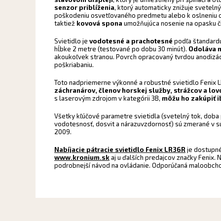
senzor priblíženia
, ktorý automaticky znižuje svetel
poškodeniu osvetľovaného predmetu alebo k oslneniu od
taktiež
kovová spona
umožňujúca nosenie na opasku či
Svietidlo je
vodotesné a prachotesné
podľa štandardu
hĺbke 2 metre (testované po dobu 30 minút).
Odoláva 
akoukoľvek stranou. Povrch opracovaný tvrdou anodizácio
poškriabaniu.
Toto nadpriemerne výkonné a robustné svietidlo Fenix 
záchranárov, členov horskej služby, strážcov a lov
s laserovým zdrojom v kategórii 3B,
môžu ho zakúpiť i
Všetky kľúčové parametre svietidla (svetelný tok, doba
vodotesnosť, dosvit a nárazuvzdornosť) sú zmerané v 
2009.
Nabíjacie pátracie svietidlo Fenix LR36R
je dostupn
www.kronium.sk
aj u ďalších predajcov značky Fenix. 
podrobnejší návod na ovládanie. Odporúčaná maloobchod