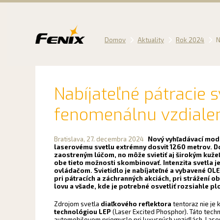
Preskočiť
na
obsah
Domov
Aktuality
Rok 2024
N
Nabíjateľné pátracie 
fenomenálnu vzdiale
Bratislava,
27. decembra 2024
Nový vyhľadávací mod
laserovému svetlu extrémny dosvit 1260 metrov. Do
zaostreným lúčom, no môže svietiť aj širokým kuž
obe tieto možnosti skombinovať. Intenzita svetla j
ovládačom. Svietidlo je nabíjateľné a vybavené OL
pri pátracích a záchranných akciách, pri strážení ob
lovu a všade, kde je potrebné osvetliť rozsiahle pl
Zdrojom svetla
diaľkového reflektora
tentoraz nie je 
technológiou LEP
(Laser Excited Phosphor). Táto techn
automobilovom priemysle pri luxusných vozidlách. Lase