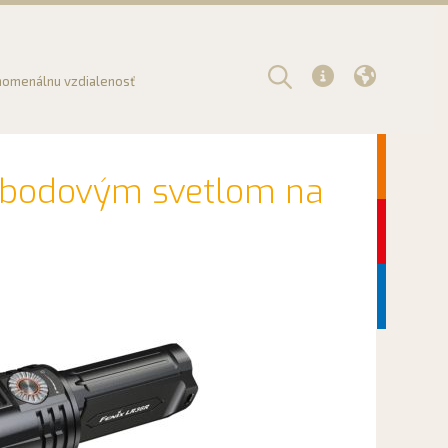
enomenálnu vzdialenosť
Další
ti bodovým svetlom na
Další
Další