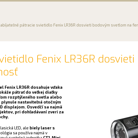
abíjateľné pátracie svietidlo Fenix LR36R dosvieti bodovým svetlom na f
svietidlo Fenix LR36R dosvie
nosť
el Fenix LR36R dosahuje vďaka
káže pátrať do veľkej diaľky
eľom rozptýleného svetla alebo
e plynule nastaviteľná otočným
ED displejom. Osvedčí sa najmä
jektov, pri dohľadávaní zveri za
ochy.
klasická LED, ale
biely laser s
ológia sa používa najmä v
rová svetelná jednotka
CT1-Mini