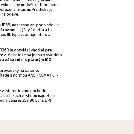
ný výkon, aby nedošlo k tepelnému
razenými lúčmi. Praktická je
 na odeve.
 IP68, nezhasne ani pod vodou v
nárazom
z výšky 1 metra a to
u III. typu vzdoruje oteru a
LR36R je obzvlášť vhodné
pre
cov.
A pretože sa jedná o svietidlo
ba zákazníci s platným IČO!
 prevádzky na batérie,
súlade s normou ANSI/NEMA FL 1-
é v internetovom obchode
Na stránkach e-shopu nájdete aj
ná cena je 359,90 Eur s DPH.