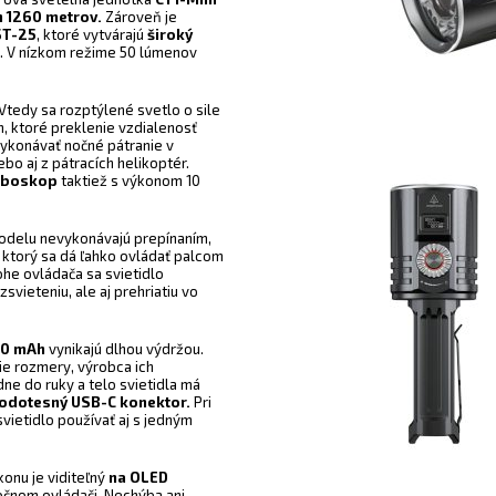
h 1260 metrov.
Zároveň je
ST-25
, ktoré vytvárajú
široký
. V nízkom režime 50 lúmenov
Vtedy sa rozptýlené svetlo o sile
 ktoré preklenie vzdialenosť
vykonávať nočné pátranie v
o aj z pátracích helikoptér.
oboskop
taktiež s výkonom 10
odelu nevykonávajú prepínaním,
, ktorý sa dá ľahko ovládať palcom
ohe ovládača sa svietidlo
vieteniu, ale aj prehriatiu vo
00 mAh
vynikajú dlhou výdržou.
šie rozmery, výrobca ich
dne do ruky a telo svietidla má
vodotesný USB-C konektor.
Pri
vietidlo používať aj s jedným
konu je viditeľný
na OLED
otočnom ovládači. Nechýba ani