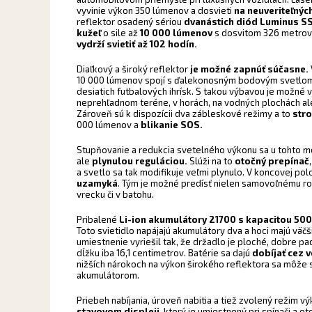
vyvinie výkon 350 lúmenov a dosvieti
na neuveriteľnýc
reflektor osadený sériou
dvanástich diód Luminus S
kužeľ
o sile až
10 000 lúmenov
s dosvitom 326 metrov
vydrží svietiť až 102 hodín.
Diaľkový a široký reflektor
je možné zapnúť súčasne.
10 000 lúmenov spojí s ďalekonosným bodovým svetlom,
desiatich futbalových ihrísk. S takou výbavou je možné 
neprehľadnom teréne, v horách, na vodných plochách aleb
Zároveň sú k dispozícii dva zábleskové režimy a to
str
000 lúmenov a
blikanie SOS.
Stupňovanie a redukcia svetelného výkonu sa u tohto m
ale
plynulou reguláciou.
Slúži na to
otočný prepínač
a svetlo sa tak modifikuje veľmi plynulo. V koncovej pol
uzamyká
. Tým je možné predísť nielen samovoľnému rozs
vrecku či v batohu.
Pribalené
Li-ion akumulátory 21700 s kapacitou 50
Toto svietidlo napájajú akumulátory dva a hoci majú väč
umiestnenie vyriešil tak, že držadlo je ploché, dobre pa
dĺžku iba 16,1 centimetrov. Batérie sa dajú
dobíjať cez 
nižších nárokoch na výkon širokého reflektora sa môže s
akumulátorom.
Priebeh nabíjania, úroveň nabitia a tiež zvolený režim vý
stavovom displeji
, ktorý je umiestnený pri spínači a 