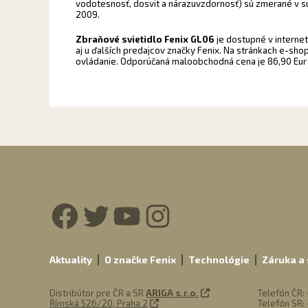
vodotesnosť, dosvit a nárazuvzdornosť) sú zmerané v 
2009.
Zbraňové svietidlo Fenix GL06
je dostupné v intern
aj u ďalších predajcov značky Fenix. Na stránkach e-sho
ovládanie. Odporúčaná maloobchodná cena je 86,90 Eur
Facebook
Twitter
YouTube
Instagra
Aktuality
O značke Fenix
Technológie
Záruka a 
Distribútor pre ČR a SR
ARIGA s.r.o.
Telefón ČR:
Římská 526/20, Praha 2
Telefón SR: