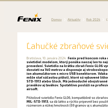
Preskočiť
na
obsah
Domov
Aktuality
Rok 2024
Ľ
Ľahučké zbraňové svie
Bratislava,
10. januára 2024
Fenix pred koncom roka d
svietidiel modelom, ktorý ponúka naozaj len to na
prevedení. Svietidlo na krátku zbraň Fenix GL06 vy
dosvieti na 140 metrov a disponuje aj stroboskopo
ion akumulátorom s micro USB konektorom. Vďaka
môže stať súčasťou pištolí, ktoré sú vybavené lišt
STD-1913 alebo Glock. Má jednoduché obojstranné 
pravákov aj ľavákov. Spoľahlivo poslúži na profesi
airsoft.
Pištoľové svietidlo Fenix GL06, kompatibilné so zbraňov
MIL-STD-1913
, sa dá ľahko a rýchlo pripevniť bez použi
rozmerom a nízkej hmotnosti (69 gramov aj s akumuláto