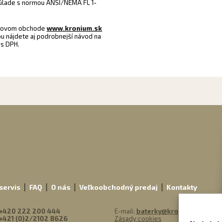
súlade s normou ANSI/NEMA FL 1-
etovom obchode
www.kronium.sk
pu nájdete aj podrobnejší návod na
 s DPH.
m
servis
FAQ
O nás
Veľkoobchodný predaj
Kontakty
+420 222 200 444
E-mail:
baterky@kronium.sk
+421 (0)2/2102 8626
Zásady cookies