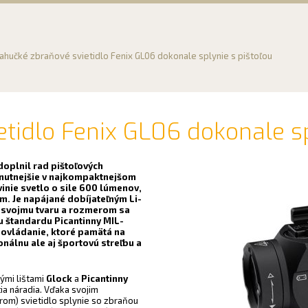
ahučké zbraňové svietidlo Fenix GL06 dokonale splynie s pištoľou
tidlo Fenix GL06 dokonale sp
oplnil rad pištoľových
jnutnejšie v najkompaktnejšom
vinie svetlo o sile 600 lúmenov,
m. Je napájané dobíjateľným Li-
 svojmu tvaru a rozmerom sa
ou štandardu Picantinny MIL-
ovládanie, ktoré pamätá na
onálnu ale aj športovú streľbu a
ými lištami
Glock
a
Picantinny
tia náradia. Vďaka svojim
rom) svietidlo splynie so zbraňou