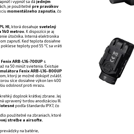
 Zapnúť i vypnúť sa dá
jedným
ách, je použiteľné
pre pravákov
kciu
momentálneho zapnutia
, čo
PL HI,
ktorá dosahuje
svetelný
a 140 metrov.
K dispozícii je aj
nie útočníka. Interná elektronika
šom zapnutí. Keď teplota dosiahne
 poklese teploty pod 55 °C sa vráti
 Fenix ARB-L16-700UP
s
až na 50 minút svietenia. Existuje
mulátora Fenix ARB-L16-800UP
m, ktorý je možné dokúpiť zvlášť.
ktorou síce dosiahne výkon len 400
šiu odolnosť proti mrazu.
krehký doplnok krátkej zbrane. Jej
á upravený tvrdou anodizáciou III.
dotesné
podľa štandardu IPX7, čo
dlo použiteľné na zbraniach, ktoré
vej streľbe a airsofte.
 prevádzky na batérie,