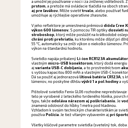
a umožní jej používanie v noci i za zníženej viditeľnosti.
prstom
, a pretože má ovládacie tlačidlá na oboch stran
aj pre ľavákov.
Môže svietiť
trvalo
, alebo používať fun
umožňuje aj rýchlejšie operatívne zhasnutie.
V jeho reflektore je umiestnená prémiová
dióda Cree X
výkon 600 lúmenov.
S pomocou TIR optiky
dosvieti n
stroboskop
, ktorý môže poslúžiť na krátkodobé oslepe
chráni proti prehriatiu
, ku ktorému môže dôjsť pri dlh
55 °C, automaticky sa zníži výkon o niekoľko lúmenov. Pri
výkon na štandardnú hodnotu.
Svietidlo napája pribalený
Li-ion RCR123A akumulátor
vlastným
micro-USB konektorom
, ktorý dodá energiu 
aj
varianta USB-C dobíjania
, a to prostredníctvom
aku
s vyššou kapacitou 800 mAh a vlastným USB-C konektoro
Dá sa použiť aj jednorazová
lítiová batéria CR123A
, s 
lúmenov, no poskytne dlhšiu
výdrž 1 a pol hodiny
a vyš
Pištoľové svietidlo Fenix GL06 rozhodne nepredstavuje 
telo je vyrobené z leteckého tvrdeného hliníka, povrch m
typu, takže
odoláva nárazom aj poškriabaniu.
Je
vo
znamená odolnosť do hĺbky 1 metra pod hladinou.
Vzhľadom k svojim technickým charakteristikám je svieti
používa
Polícia
. Je tiež vítaným vybavením aj
pri športo
Všetky kľúčové parametre svietidla (svetelný tok, doba