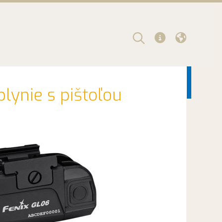
Další
lynie s pištoľou