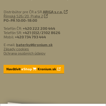
Distribútor pre ČR a SR
ARIGA s.r.o.
Římská 526/20, Praha 2
PO–PÁ 10:00–18:00
Telefón ČR:
+420 222 200 444
Telefón SR:
+421 (0)2/2102 8626
Mobil:
+420 734 793 444
E-mail:
baterky@kronium.sk
Zásady cookies
Ochrana osobných údajov
Navštívit
eShop
Kronium.sk