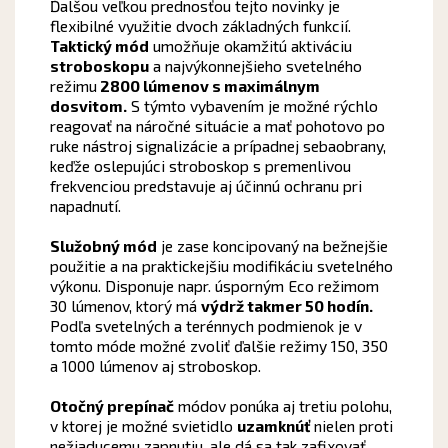
Ďalšou veľkou prednosťou tejto novinky je
flexibilné využitie dvoch základných funkcií.
Taktický mód
umožňuje okamžitú aktiváciu
stroboskopu
a najvýkonnejšieho svetelného
režimu
2800 lúmenov s maximálnym
dosvitom.
S týmto vybavením je možné rýchlo
reagovať na náročné situácie a mať pohotovo po
ruke nástroj signalizácie a prípadnej sebaobrany,
keďže oslepujúci stroboskop s premenlivou
frekvenciou predstavuje aj účinnú ochranu pri
napadnutí.
Služobný mód
je zase koncipovaný na bežnejšie
použitie a na praktickejšiu modifikáciu svetelného
výkonu. Disponuje napr. úsporným Eco režimom
30 lúmenov, ktorý má
výdrž takmer 50 hodín.
Podľa svetelných a terénnych podmienok je v
tomto móde možné zvoliť ďalšie režimy 150, 350
a 1000 lúmenov aj stroboskop.
Otočný prepínač
módov ponúka aj tretiu polohu,
v ktorej je možné svietidlo
uzamknúť
nielen proti
nežiaducemu zapnutiu, ale dá sa tak zafixovať