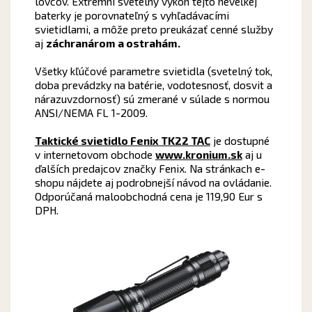
lovcov. Extrémní svetelný výkon tejto neveľkej
baterky je porovnateľný s vyhľadávacími
svietidlami, a môže preto preukázať cenné služby
aj
záchranárom a ostrahám.
Všetky kľúčové parametre svietidla (svetelný tok,
doba prevádzky na batérie, vodotesnosť, dosvit a
nárazuvzdornosť) sú zmerané v súlade s normou
ANSI/NEMA FL 1-2009.
Taktické svietidlo Fenix TK22 TAC
je dostupné
v internetovom obchode
www.kronium.sk
aj u
ďalších predajcov značky Fenix. Na stránkach e-
shopu nájdete aj podrobnejší návod na ovládanie.
Odporúčaná maloobchodná cena je 119,90 Eur s
DPH.