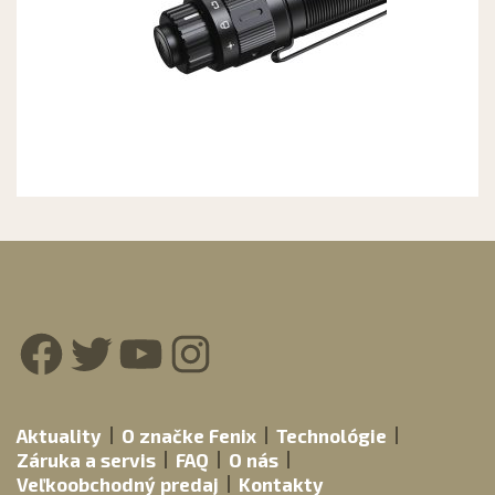
Facebook
Twitter
YouTube
Instagram
Aktuality
O značke Fenix
Technológie
Záruka a servis
FAQ
O nás
Veľkoobchodný predaj
Kontakty