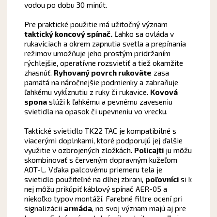
vodou po dobu 30 minút.
Pre praktické použitie má užitočný význam
taktický koncový spínač.
Ľahko sa ovláda v
rukaviciach a okrem zapnutia svetla a prepínania
režimov umožňuje jeho prostým pridržaním
rýchlejšie, operatívne rozsvietiť a tiež okamžite
zhasnúť.
Ryhovaný povrch rukoväte
zasa
pamätá na náročnejšie podmienky a zabraňuje
ľahkému vykĺznutiu z ruky či rukavice.
Kovová
spona
slúži k ľahkému a pevnému zaveseniu
svietidla na opasok či upevneniu vo vrecku.
Taktické svietidlo TK22 TAC je kompatibilné s
viacerými doplnkami, ktoré podporujú jej ďalšie
využitie v ozbrojených zložkách.
Policajti
ju môžu
skombinovať s červeným dopravným kužeľom
AOT-L. Vďaka palcovému priemeru tela je
svietidlo použiteľné na dlhej zbrani,
poľovníci
si k
nej môžu prikúpiť káblový spínač AER-05 a
niekoľko typov montáží. Farebné filtre ocení pri
signalizácii
armáda
, no svoj význam majú aj pre