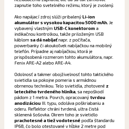
zapnutie toho svetelného režimu, ktorý je zvolený.
Ako napájací zdroj slúži pribalený
Li-ion
akumulátor s vysokou kapacitou 5000 mAh.
Je
vybavený vlastným
USB-C konektorom
a
indikačnou kontrolkou, takže priloženým USB
káblom
sa dá nabíjať
napr. z počítača,
powerbanky či akoukoľvek nabíjačkou na mobilný
telefón. Prípadne aj nabíjačkou, ktorá je
prispôsobená rozmerom tohto akumulátora, napr.
Fenix ARE-A2 alebo ARE-A4.
Odolnosť a takmer obojživelnosť tohto taktického
svietidla sa pokojne pomeria s armádnou
obrnenou technikou. Telo svietidla, zhotovené
z
leteckého tvrdeného hliníka
, sa nepoškodí
pádom z 1 metra. Povrch, opracovaný
tvrdou
anodizáciou
III. typu, odoláva poškriabaniu a
oderu. Reflektor chráni tvrdená, ultra čistá
sklenená šošovka. Okrem toho je svietidlo
prachotesné a tiež vodotesné
podľa štandardu
IP68, čo bolo otestované v hĺbke 2 metre pod