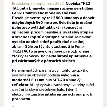
Bratislava,
30. septembra 2022
Novinka TK22
TAC patrí k najvýkonnejším ručným svietidlám
Fenix z taktického modelového radu.
Dosahuje svetelný tok 2800 lúmenov a dosvit
úctyhodných 540 metrov. Svietidlo je možné
pohotovo ovládať taktickým koncovým
spínačom, pričom najsilnejší svetelný stupeň
a stroboskop sú dostupné priamo. Je naviac
vysoko odolné a tiež použiteľné na dlhej
zbrani. Súhrou týchto vlastnosti je Fenix
TK22TAC to pravé orechové pre ozbrojené
zložky a lovcov, no nájde široké uplatnenie aj
pri záchranných a pátracích akciách.
Na znamenitých parametroch tohto taktického
svietidla sa obzvlášť podieľa
výkonná a
moderná LED Luminus SFT-70 a hladký
reflektor
, ktorý vytvára zaostrený svetelný kužeľ
s veľmi širokým svetelným halo. Interná
elektronika zaisťuje
inteligentnú ochranu proti
prehriatiu.