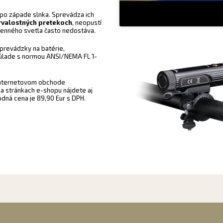
 po západe slnka. Sprevádza ich
rvalostných pretekoch
, neopustí
denného svetla často nedostáva.
 prevádzky na batérie,
súlade s normou ANSI/NEMA FL 1-
internetovom obchode
Na stránkach e-shopu nájdete aj
ná cena je 89,90 Eur s DPH.