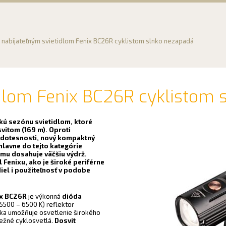
 nabíjateľným svietidlom Fenix BC26R cyklistom slnko nezapadá
idlom Fenix BC26R cyklistom
ckú sezónu svietidlom, ktoré
vitom (169 m). Oproti
odotesnosti, nový kompaktný
 hlavne do tejto kategórie
mu dosahuje väčšiu výdrž.
 Fenixu, ako je široké periférne
diel i použiteľnosť v podobe
ix BC26R
je výkonná
dióda
 (5500 – 6500 K) reflektor
tika umožňuje osvetlenie širokého
bežné cyklosvetlá.
Dosvit