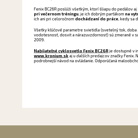
Fenix BC26R poslúži všetkým, ktorí šliapu do pedálov aj
pri večernom tréningu
, je ich dobrým parťákom
na vyt
ich ani pri celoročnom
dochádzaní do práce
, kedy sa 
Všetky kľúčové parametre svietidla (svetelný tok, doba
vodotesnosť, dosvit a nárazuvzdornosť) sú zmerané v 
2009.
Nabíjateľné cyklosvetlo Fenix BC26R
je dostupné v 
www.kronium.sk
aj u ďalších predajcov značky Fenix. 
podrobnejší návod na ovládanie. Odporúčaná maloobchod