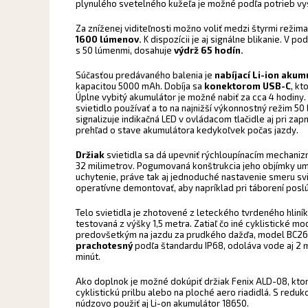
plynulého svetelného kužeľa je možné podľa potrieb v
Za zníženej viditeľnosti možno voliť medzi štyrmi reži
1600 lúmenov.
K dispozícii je aj signálne blikanie. V 
s 50 lúmenmi, dosahuje
výdrž 65 hodín.
Súčasťou predávaného balenia je
nabíjací Li-ion akum
kapacitou 5000 mAh. Dobíja sa
konektorom USB-C
, kt
Úplne vybitý akumulátor je možné nabiť za cca 4 hodiny.
svietidlo používať a to na najnižší výkonnostný režim 50
signalizuje indikačná LED v ovládacom tlačidle aj pri zap
prehľad o stave akumulátora kedykoľvek počas jazdy.
Držiak
svietidla sa dá upevniť rýchloupínacím mechaniz
32 milimetrov. Pogumovaná konštrukcia jeho objímky 
uchytenie, práve tak aj jednoduché nastavenie smeru svi
operatívne demontovať, aby napríklad pri táborení posl
Telo svietidla je zhotovené z leteckého tvrdeného hliník
testovaná z výšky 1,5 metra. Zatiaľ čo iné cyklistické m
predovšetkým na jazdu za prudkého dažďa, model BC26
prachotesný
podľa štandardu IP68, odoláva vode aj 2 
minút.
Ako doplnok je možné dokúpiť držiak Fenix ALD-08, ktor
cyklistickú prilbu alebo na ploché aero riadidlá. S reduk
núdzovo použiť aj Li-on akumulátor 18650.