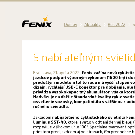
Preskočiť
na
obsah
Domov
Aktuality
Rok 2022
S
S nabíjateľným sviet
Bratislava,
21. apríla 2022
Fenix začína novú cyklisti
jazdcov podporí výborným výkonom (1600 lm) i dos
predošlým modelom tohto radu má vyšší stupeň v
dizajn, rýchlejší USB-C konektor pre dobíjanie, ale
privádza vysokokapacitný akumulátor, vďaka ktoré
Nadväzuje na ďalšie štandardné kvality cyklosvetiel
osvetlenie vozovky, kompatibilita s väčšinou riadi
ručného svietidla.
Základom
nabíjateľného cyklistického svietidla Fen
Luminus SST-40
, ktorej svetlo v odtieni dennej bielej
rozptyľuje v širokom uhle 100°. Špeciálne tvarovaná op
priestoru pred jazdcom aj po stranách, čím predbehne 