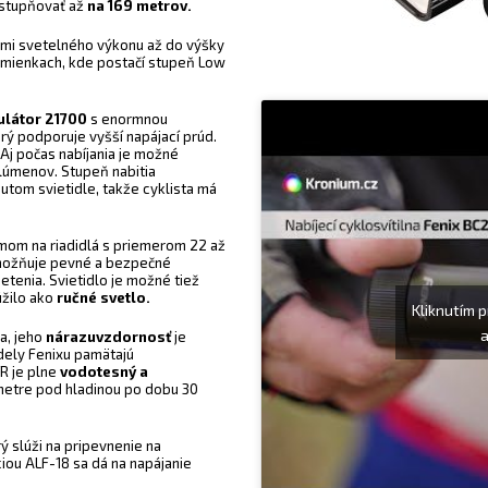
ystupňovať až
na 169 metrov.
mami svetelného výkonu až do výšky
podmienkach, kde postačí stupeň Low
ulátor 21700
s enormnou
orý podporuje vyšší napájací prúd.
 Aj počas nabíjania je možné
 lúmenov. Stupeň nabitia
nutom svietidle, takže cyklista má
mom na riadidlá s priemerom 22 až
umožňuje pevné a bezpečné
etenia. Svietidlo je možné tiež
úžilo ako
ručné svetlo.
Kliknutím 
a
a, jeho
nárazuvzdornosť
je
odely Fenixu pamätajú
R je plne
vodotesný a
metre pod hladinou po dobu 30
ý slúži na pripevnenie na
ciou ALF-18 sa dá na napájanie