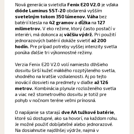
Nová generácia svietidla
Fenix E20 V2.0
je vďaka
dióde Luminus SST-20
obdarená vyšším
svetelným tokom 350 lúmenov. Váha
bez
batérií klesla na
42 gramov
a
dĺžka
na
127
milimetrov.
V eko režime, ktorý často postačí v
interiéri, má dokonca aj
väčšiu výdrž.
Pri použití
jednorazových batérií dokáže svietiť
až 200
hodín.
Pre prípad potreby vyššej intenzity svetla
ponúka ďalšie tri výkonnostné režimy.
Verzia Fenix E20 V2.0 volí namiesto dlhšieho
dosvitu širší kužeľ mäkkého rozptýleného svetla,
vhodného na kratšie vzdialenosti. Aj po tejto
inovácií dosvieti na predmety v diaľke
až 126
metrov.
Kombinácia plynule rozloženého svetla
a viac než stometrového dosvitu je totiž pre
pohyb v nočnom teréne veľmi prínosná.
O napájanie sa starajú
dve AA tužkové batérie
,
ktoré sú dostupné, ako sa hovorí, na každom rohu.
Je možné použiť dobíjateľné alebo jednorazové.
Na dosiahnutie najdlhšej výdrže, najmä v