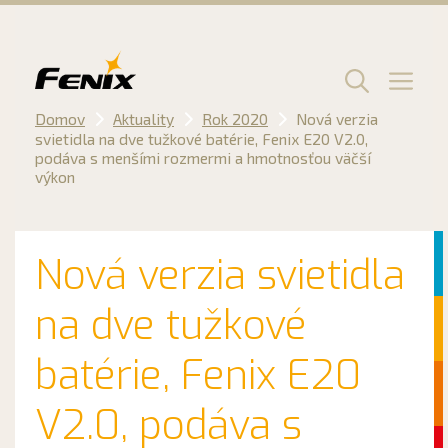
Preskočiť
na
obsah
Men
Domov
Aktuality
Rok 2020
Nová verzia
svietidla na dve tužkové batérie, Fenix E20 V2.0,
podáva s menšími rozmermi a hmotnosťou väčší
výkon
Nová verzia svietidla
na dve tužkové
batérie, Fenix E20
V2.0, podáva s