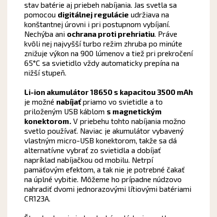
stav batérie aj priebeh nabíjania. Jas svetla sa
pomocou
digitálnej regulácie
udržiava na
konštantnej úrovni i pri postupnom vybíjaní.
Nechýba ani
ochrana proti prehriatiu
. Práve
kvôli nej najvyšší turbo režim zhruba po minúte
znižuje výkon na 900 lúmenov a tiež pri prekročení
65°C sa svietidlo vždy automaticky prepína na
nižší stupeň.
Li-ion akumulátor 18650 s kapacitou 3500 mAh
je možné
nabíjať
priamo vo svietidle a to
priloženým USB káblom
s magnetickým
konektorom.
V priebehu tohto nabíjania možno
svetlo používať. Naviac je akumulátor vybavený
vlastným micro-USB konektorom, takže sa dá
alternatívne vybrať zo svietidla a dobíjať
napríklad nabíjačkou od mobilu. Netrpí
pamäťovým efektom, a tak nie je potrebné čakať
na úplné vybitie. Môžeme ho prípadne núdzovo
nahradiť dvomi jednorazovými lítiovými batériami
CR123A.