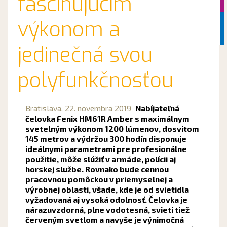
fascinujúcim
výkonom a
jedinečná svou
polyfunkčnosťou
Bratislava,
22. novembra 2019
Nabíjateľná
čelovka Fenix HM61R Amber s maximálnym
svetelným výkonom 1200 lúmenov, dosvitom
145 metrov a výdržou 300 hodín disponuje
ideálnymi parametrami pre profesionálne
použitie, môže slúžiť v armáde, polícii aj
horskej službe. Rovnako bude cennou
pracovnou pomôckou v priemyselnej a
výrobnej oblasti, všade, kde je od svietidla
vyžadovaná aj vysoká odolnosť. Čelovka je
nárazuvzdorná, plne vodotesná, svieti tiež
červeným svetlom a navyše je výnimočná