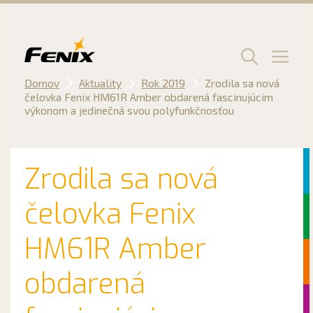
Preskočiť
na
obsah
Men
Domov
Aktuality
Rok 2019
Zrodila sa nová
čelovka Fenix HM61R Amber obdarená fascinujúcim
výkonom a jedinečná svou polyfunkčnosťou
Zrodila sa nová
čelovka Fenix
HM61R Amber
obdarená