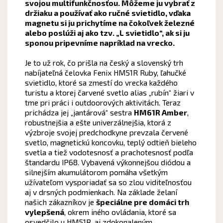
svojou multifunkčnosťou. Môžeme ju vybrať z
držiaku a používať ako ručné svietidlo, vďaka
magnetu si ju prichytíme na čokoľvek železné
alebo poslúži aj ako tzv. „L svietidlo“, ak si ju
sponou pripevníme napríklad na vrecko.
Je to už rok, čo prišla na český a slovenský trh
nabíjateľná čelovka Fenix HM51R Ruby, ľahučké
svietidlo, ktoré sa zmestí do vrecka každého
turistu a ktorej čarvené svetlo alias „rubín“ žiari v
tme pri práci i outdoorových aktivitách. Teraz
prichádza jej „jantárová“ sestra
HM61R Amber
,
robustnejšia a ešte univerzálnejšia, ktorá z
výzbroje svojej predchodkyne prevzala červené
svetlo, magnetickú koncovku, teplý odtieň bieleho
svetla a tiež vodotesnosť a prachotesnosť podľa
štandardu IP68. Vybavená výkonnejšou diódou a
silnejším akumulátorom pomáha všetkým
užívateľom vysporiadať sa so zlou viditeľnosťou
aj v drsných podmienkach. Na základe želaní
našich zákazníkov je
špeciálne pre domáci trh
vylepšená
, okrem iného ovládania, ktoré sa
osvedčilo u HM51R, aj zdokonaleným