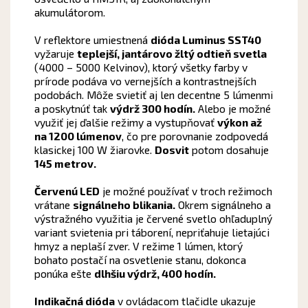
akumulátorom.
V reflektore umiestnená
dióda Luminus SST40
vyžaruje
teplejší, jantárovo žltý odtieň svetla
(4000 – 5000 Kelvinov), ktorý všetky farby v
prírode podáva vo vernejších a kontrastnejších
podobách. Môže svietiť aj len decentne 5 lúmenmi
a poskytnúť tak
výdrž 300 hodín.
Alebo je možné
využiť jej ďalšie režimy a vystupňovať
výkon až
na 1200 lúmenov
, čo pre porovnanie zodpovedá
klasickej 100 W žiarovke.
Dosvit
potom dosahuje
145 metrov.
Červenú LED
je možné používať v troch režimoch
vrátane
signálneho blikania.
Okrem signálneho a
výstražného využitia je červené svetlo ohľaduplný
variant svietenia pri táborení, nepriťahuje lietajúci
hmyz a neplaší zver. V režime 1 lúmen, ktorý
bohato postačí na osvetlenie stanu, dokonca
ponúka ešte
dlhšiu výdrž, 400 hodín.
Indikačná dióda
v ovládacom tlačidle ukazuje