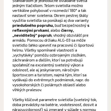
Štandardom je jednoduché ovládanie svetla
jedným tlačidlom. Telom svietidla možno
vertikálne pohybovať v rozmedzí 180° a tak
nastaviť smer svietenia. Okrem pestrej škály
využitia svietidla sa ponúkajú aj dva varianty
priedušného popruhu,
buď bezpečnostný
s
reflexnými prvkami
, alebo
čierny,
„neviditeľný“ popruh
, vhodný obzvlášť pre
armádu. Pomocou držiaku ALG-03 sa môže
svietidlo ľahko upevniť na pracovnú či športovú
helmu. Všetky spomínané vlastnosti a
„vychytávky“ pomôžu ozbrojeným zložkám,
záchranárom a ďalším, ktorí sa potrebujú
spoľahnúť na excelentný svetelný výkon a
odolnosť, ale aj jeskyniarom, náročným
športovcom a turistom, najmä tým, ktorí sa
vydávajú do extrémnych podmienok, napr. do
vysokohorských či polárnych oblastí alebo
vlhkých pralesov.
Všetky kľúčové parametre svietidla (svetelný tok,
doba prevádzky na batérie, vodotesnosť, dosvit a
nárazuvzdornosť) sú zmerané v súlade s normou