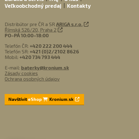
Veľkoobchodný predaj
Kontakty
Distribútor pre ČR a SR
ARIGA s.r.o.
Římská 526/20, Praha 2
PO–PÁ 10:00–18:00
Telefón ČR:
+420 222 200 444
Telefón SR:
+421 (0)2/2102 8626
Mobil:
+420 734 793 444
E-mail:
baterky@kronium.sk
Zásady cookies
Ochrana osobných údajov
Navštívit
eShop
Kronium.sk