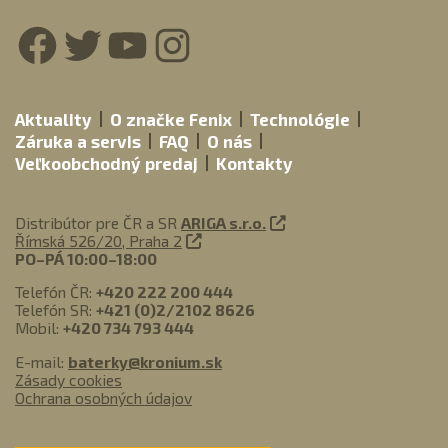
Facebook
Twitter
YouTube
Instagram
Aktuality
O značke Fenix
Technológie
Záruka a servis
FAQ
O nás
Veľkoobchodný predaj
Kontakty
Distribútor pre ČR a SR
ARIGA s.r.o.
Římská 526/20, Praha 2
PO–PÁ 10:00–18:00
Telefón ČR:
+420 222 200 444
Telefón SR:
+421 (0)2/2102 8626
Mobil:
+420 734 793 444
E-mail:
baterky@kronium.sk
Zásady cookies
Ochrana osobných údajov