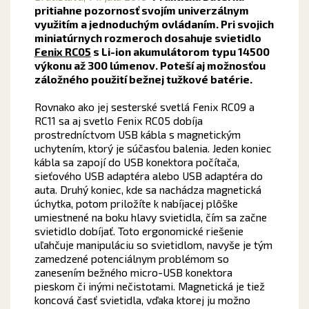
pritiahne pozornosť svojím univerzálnym
využitím a jednoduchým ovládaním. Pri svojich
miniatúrnych rozmeroch dosahuje svietidlo
Fenix RC05
s Li-ion akumulátorom typu 14500
výkonu až 300 lúmenov. Poteší aj možnosťou
záložného použití bežnej tužkové batérie.
Rovnako ako jej sesterské svetlá Fenix RC09 a
RC11 sa aj svetlo Fenix RC05 dobíja
prostredníctvom USB kábla s magnetickým
uchytením, ktorý je súčasťou balenia. Jeden koniec
kábla sa zapojí do USB konektora počítača,
sieťového USB adaptéra alebo USB adaptéra do
auta. Druhý koniec, kde sa nachádza magnetická
úchytka, potom priložíte k nabíjacej plôške
umiestnené na boku hlavy svietidla, čím sa začne
svietidlo dobíjať. Toto ergonomické riešenie
uľahčuje manipuláciu so svietidlom, navyše je tým
zamedzené potenciálnym problémom so
zanesením bežného micro-USB konektora
pieskom či inými nečistotami. Magnetická je tiež
koncová časť svietidla, vďaka ktorej ju možno