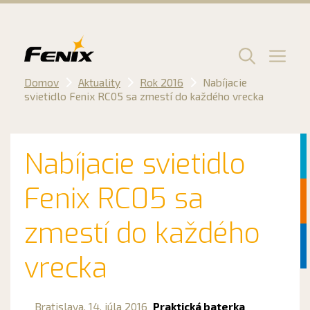
Preskočiť
na
obsah
Men
Domov
Aktuality
Rok 2016
Nabíjacie
svietidlo Fenix RC05 sa zmestí do každého vrecka
Nabíjacie svietidlo
Fenix RC05 sa
zmestí do každého
vrecka
Bratislava,
14. júla 2016
Praktická baterka