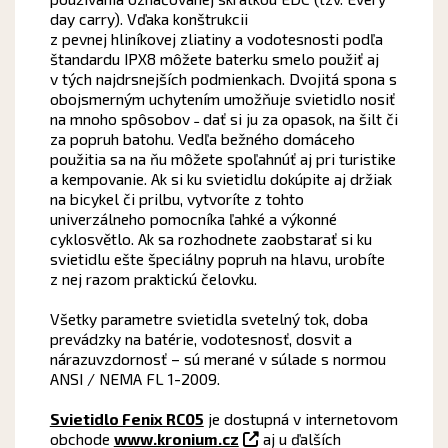
day carry). Vďaka konštrukcii
z pevnej hliníkovej zliatiny a vodotesnosti podľa
štandardu IPX8 môžete baterku smelo použiť aj
v tých najdrsnejších podmienkach. Dvojitá spona s
obojsmerným uchytením umožňuje svietidlo nosiť
na mnoho spôsobov ˗ dať si ju za opasok, na šilt či
za popruh batohu. Vedľa bežného domáceho
použitia sa na ňu môžete spoľahnúť aj pri turistike
a kempovanie. Ak si ku svietidlu dokúpite aj držiak
na bicykel či prilbu, vytvoríte z tohto
univerzálneho pomocníka ľahké a výkonné
cyklosvětlo. Ak sa rozhodnete zaobstarať si ku
svietidlu ešte špeciálny popruh na hlavu, urobíte
z nej razom praktickú čelovku.
Všetky parametre svietidla svetelný tok, doba
prevádzky na batérie, vodotesnosť, dosvit a
nárazuvzdornosť – sú merané v súlade s normou
ANSI / NEMA FL 1-2009.
Svietidlo Fenix RC05
je dostupná v internetovom
obchode
www.kronium.cz
aj u ďalších