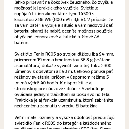
ľahko pripevniť na čokoľvek železného, čo zvyšuje
možnosť jej praktického využitia. Svietidlo
napájajú Li-ion akumulátor typu 14500 s
kapacitou 2,88 Wh (800 mAh; 3,6 V). V prípade, že
sa vám batéria vybije a situácia vám nedovolí dať
baterku okamžite nabiť, oceníte možnosť použitia
obyčajné jednorazové alkalické tužkové AA
batérie.
Svietidlo Fenix RC05 so svojou dĺžkou iba 94 mm,
priemerom 19 mm a hmotnosťou 56,8 g (vrátane
akumulátora) dokáže vyvinúť svetelný tok až 300
lúmenov s dosvitom až 90 m. Celkovo ponúka päť
režimov svietenia, pričom v úspornom režime 5
lm má výdrž 40 hodín. K dispozícii je aj
stroboskop pre núdzové situácie. Svietidlo je
ovládaná jediným tlačidlom na boku svojho tela.
Praktická je aj funkcia uzamknutia, ktorú zabránite
nechcenému zapnutiu v vrecku či batožine.
Veľmi malé rozmery a vysoká odolnosť predurčujú
svietidlo Fenix RC05 do kategórie každodenného
používania označovanej skratkou EDC (tzv. Every