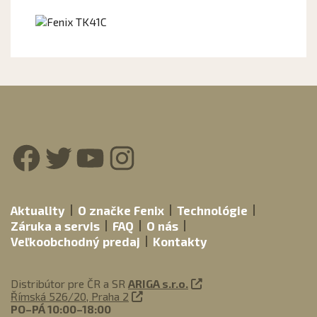
Facebook
Twitter
YouTube
Instagram
Aktuality
O značke Fenix
Technológie
Záruka a servis
FAQ
O nás
Veľkoobchodný predaj
Kontakty
Distribútor pre ČR a SR
ARIGA s.r.o.
Římská 526/20, Praha 2
PO–PÁ 10:00–18:00