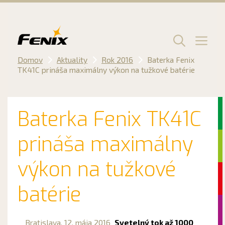
Preskočiť
na
obsah
Men
Domov
Aktuality
Rok 2016
Baterka Fenix ​​
TK41C prináša maximálny výkon na tužkové batérie
Baterka Fenix ​​TK41C
prináša maximálny
výkon na tužkové
batérie
Bratislava,
12. mája 2016
Svetelný tok až 1000