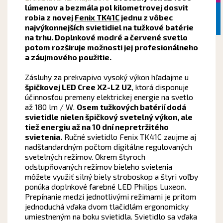
lúmenov a bezmála pol kilometrovej dosvit
robia z novej
Fenix ​​TK41C
jednu z vôbec
najvýkonnejších svietidiel na tužkové batérie
na trhu. Doplnkové modré a červené svetlo
potom rozširuje možnosti jej profesionálneho
a záujmového použitie.
Zásluhy za prekvapivo vysoký výkon hľadajme u
špičkovej LED Cree X2-L2 U2
, ktorá disponuje
účinnosťou premeny elektrickej energie na svetlo
až 180 lm / W.
Osem tužkových batérií dodá
svietidle nielen špičkový svetelný výkon, ale
tiež energiu až na 10 dní nepretržitého
svietenia.
Ručné svietidlo Fenix ​​TK41C zaujme aj
nadštandardným počtom digitálne regulovaných
svetelných režimov. Okrem štyroch
odstupňovaných režimov bieleho svietenia
môžete využiť silný biely stroboskop a štyri voľby
ponúka doplnkové farebné LED Philips Luxeon.
Prepínanie medzi jednotlivými režimami je pritom
jednoduchá vďaka dvom tlačidlám ergonomicky
umiestneným na boku svietidla. Svietidlo sa vďaka