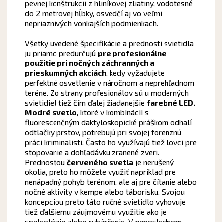
pevnej konštrukcii z hliníkovej zliatiny, vodotesné
do 2 metrovej hĺbky, osvedčí aj vo veľmi
nepriaznivých vonkajších podmienkach.
Všetky uvedené špecifikácie a prednosti svietidla
ju priamo predurčujú
pre profesionálne
použitie pri nočných záchranných a
prieskumných akciách
, kedy vyžadujete
perfektné osvetlenie v náročnom a neprehľadnom
teréne. Zo strany profesionálov sú u moderných
svietidiel tiež čím ďalej žiadanejšie
farebné LED.
Modré svetlo
, ktoré v kombinácii s
fluorescenčným daktyloskopické práškom odhalí
odtlačky prstov, potrebujú pri svojej forenznú
práci kriminalisti. Často ho využívajú tiež lovci pre
stopovanie a dohľadávku zranené zveri.
Prednosťou
červeného svetla
je nerušený
okolia, preto ho môžete využiť napríklad pre
nenápadný pohyb terénom, ale aj pre čítanie alebo
nočné aktivity v kempe alebo táborisku. Svojou
koncepciou preto táto ručné svietidlo vyhovuje
tiež ďalšiemu záujmovému využitie ako je
speleológie alebo rybárčenie. V neposlednom