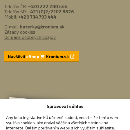
Telefón ČR:
+420 222 200 444
Telefón SR:
+421 (0)2/2102 8626
Mobil:
+420 734 793 444
E-mail:
baterky@kronium.sk
Zásady cookies
Ochrana osobných údajov
Navštívit
eShop
Kronium.sk
Spravovať súhlas
Aby bolo legislatíve EÚ učinené zadosť, vedzte, že tento web
využíva cookies, ako drvivá väčšina všetkých stránok na
internete. Ďalším používaním webu s ich využitím súhlasíte.