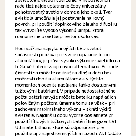
rade tiež nájde uplatnenie čoby univerzálny
pohotovostný svetlo v dome a jeho okolí. Tvar
svietidla umožňuje jej postavenie na rovný
povrch, pri použití doplnkového bieleho difuzéru
tak vytvoríte vysoko výkonnú lampu, ktorá
rovnomerne osvetlia priestor okolo vás.
Hoci väčšina najvýkonnejších LED svetiel
súčasnosti používa pre svoje napájanie li-ion
akumulátory, je práve vysoko výkonné svietidlo na
tužkové batérie zaujímavou alternatívou. Pri rade
činností sa môžete ocitnúť na dlhšiu dobu bez
možnosti dobitia akumulátorov a v týchto
momentoch oceníte napájanie ľahko dostupnými
tužkovými batériami. V prípade nedostatočného
počtu batérií navyše môžete baterku napájať ich
polovičným počtom, úmerne tomu sa však – pri
zachovaní maximálneho výkonu – skráti výdrž
svietenie. Najdlhšiu dobu výdrže dosiahnete pri
použití lítiových tužkových batérií Energizer L91
Ultimate Lithium, ktoré sú odporúčané pre
použitie aj v najextrémnejších mrazoch. Ak hľadáte