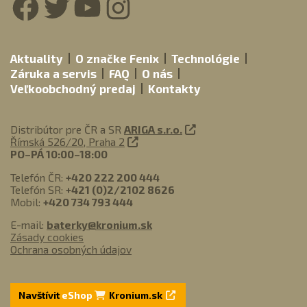
Aktuality
O značke Fenix
Technológie
Záruka a servis
FAQ
O nás
Veľkoobchodný predaj
Kontakty
Distribútor pre ČR a SR
ARIGA s.r.o.
Římská 526/20, Praha 2
PO–PÁ 10:00–18:00
Telefón ČR:
+420 222 200 444
Telefón SR:
+421 (0)2/2102 8626
Mobil:
+420 734 793 444
E-mail:
baterky@kronium.sk
Zásady cookies
Ochrana osobných údajov
Navštívit
eShop
Kronium.sk