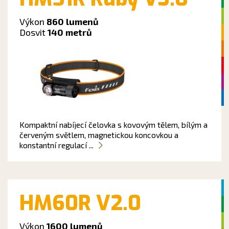
Výkon
860 lumenů
Dosvit
140 metrů
Kompaktní nabíjecí čelovka s kovovým tělem, bílým a
červeným světlem, magnetickou koncovkou a
konstantní regulací ...
HM60R V2.0
Výkon
1600 lumenů