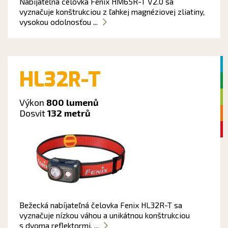
Nabíjateľná čelovka Fenix HM65R-T V2.0 sa
vyznačuje konštrukciou z ľahkej magnéziovej zliatiny,
vysokou odolnosťou ...
HL32R-T
Výkon
800 lumenů
Dosvit
132 metrů
Bežecká nabíjateľná čelovka Fenix HL32R-T sa
vyznačuje nízkou váhou a unikátnou konštrukciou
s dvoma reflektormi. ...