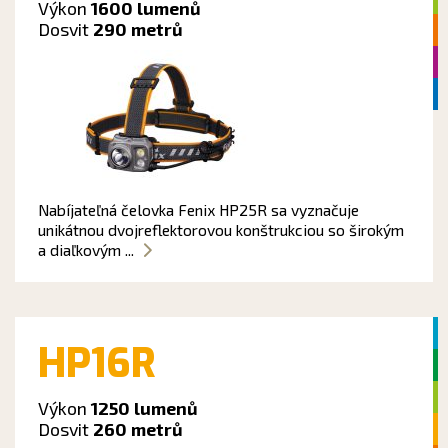
Výkon
1600 lumenů
Dosvit
290 metrů
Nabíjateľná čelovka Fenix HP25R sa vyznačuje
unikátnou dvojreflektorovou konštrukciou so širokým
a diaľkovým ...
HP16R
Výkon
1250 lumenů
Dosvit
260 metrů