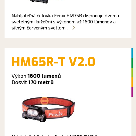
Nabíjateľná čelovka Fenix HM75R disponuje dvoma
svetelnými kužeľmi s výkonom až 1600 lúmenov a
silným červeným svetlom ...
HM65R-T V2.0
Výkon
1600 lumenů
Dosvit
170 metrů