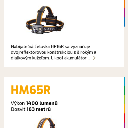
Nabíjateľná čelovka HP16R sa vyznačuje
dvojreflektorovou konštrukciou s širokým a
diaľkovým kužeľom. Li-pol akumulátor ...
HM65R
Výkon
1400 lumenů
Dosvit
163 metrů