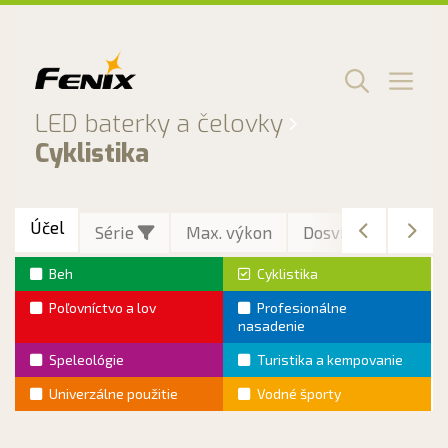
Preskočiť
na
obsah
Men
LED baterky a čelovky
Cyklistika
Účel
Série
Max. výkon
Dosvit
Max. vý
Beh
Cyklistika
Poľovníctvo a lov
Profesionálne
nasadenie
Speleológie
Turistika a kempovanie
Univerzálne použitie
Vodné športy