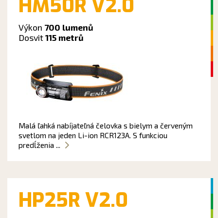
HM50R V2.0
Výkon
700 lumenů
Dosvit
115 metrů
Malá ľahká nabíjateľná čelovka s bielym a červeným
svetlom na jeden Li-ion RCR123A. S funkciou
predĺženia ...
HP25R V2.0