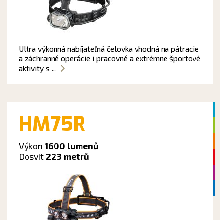
Ultra výkonná nabíjateľná čelovka vhodná na pátracie
a záchranné operácie i pracovné a extrémne športové
aktivity s ...
HM75R
Výkon
1600 lumenů
Dosvit
223 metrů