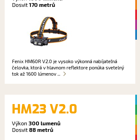
Dosvit
170 metrů
Fenix HM60R V2.0 je vysoko výkonná nabíjateľná
čelovka, ktorá v hlavnom reflektore ponúka svetelný
tok až 1600 lúmenov ...
HM23 V2.0
Výkon
300 lumenů
Dosvit
88 metrů