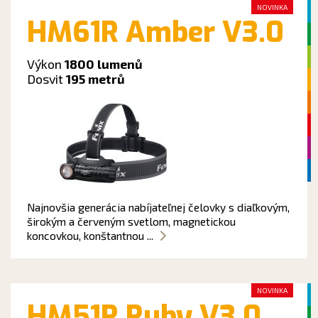
NOVINKA
HM61R Amber V3.0
Výkon
1800 lumenů
Dosvit
195 metrů
Najnovšia generácia nabíjateľnej čelovky s diaľkovým,
širokým a červeným svetlom, magnetickou
koncovkou, konštantnou ...
NOVINKA
HM51R Ruby V3.0