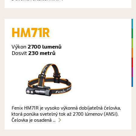
HM71R
Výkon
2700 lumenů
Dosvit
230 metrů
Fenix HM71R je vysoko výkonná dobíjateľná čelovka,
ktorá ponúka svetelný tok až 2700 lúmenov (ANSI).
Čelovka je osadená ...