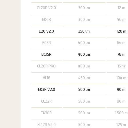
CL20R V2.0
300 lm
12 m
E04R
300 lm
46 m
E20 V2.0
350 lm
126 m
E05R
400 lm
64 m
BC15R
400 lm
78 m
CL20R PRO
400 lm
15 m
HL16
450 lm
104 m
E03R V2.0
500 lm
90 m
CL22R
500 lm
80 m
TK30R
500 lm
1 500 m
HL12R V2.0
500 lm
125 m