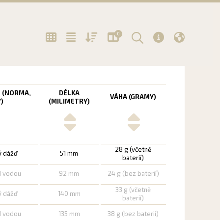
0
 (NORMA,
DÉLKA
VÁHA (GRAMY)
)
(MILIMETRY)
28 g (včetně
ý dážď
51 mm
baterií)
d vodou
92 mm
24 g (bez baterií)
33 g (včetně
ý dážď
140 mm
baterií)
d vodou
135 mm
38 g (bez baterií)