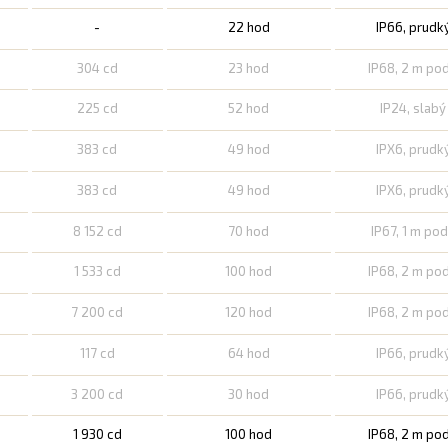
-
22 hod
IP66, prudk
304 cd
23 hod
IP68, 2 m po
225 cd
52 hod
IP24, slab
383 cd
49 hod
IPX6, prudk
383 cd
49 hod
IPX6, prudk
8 152 cd
70 hod
IP67, 1 m po
1 533 cd
100 hod
IP68, 2 m po
7 200 cd
120 hod
IP68, 2 m po
117 cd
64 hod
IP66, prudk
3 200 cd
30 hod
IP66, prudk
1 930 cd
100 hod
IP68, 2 m po