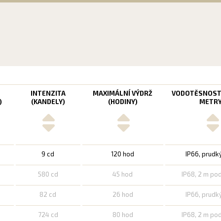
T
INTENZITA
MAXIMÁLNÍ VÝDRŽ
VODOTĚSNOST
)
(KANDELY)
(HODINY)
METRY
9 cd
120 hod
IP66, prudk
580 cd
45 hod
IP68, 2 m po
82 cd
26 hod
IP66, prudk
724 cd
80 hod
IP68, 2 m po