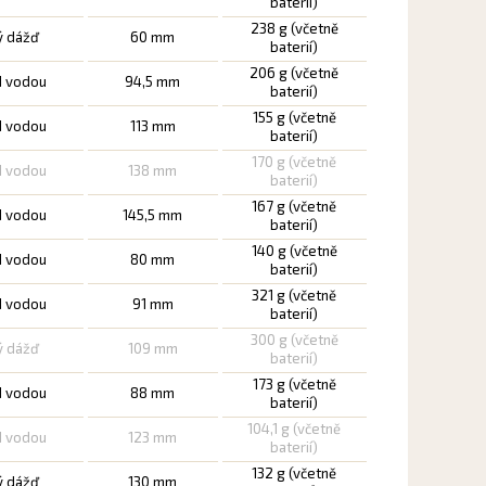
baterií)
238 g (včetně
ý dážď
60 mm
baterií)
206 g (včetně
d vodou
94,5 mm
baterií)
155 g (včetně
d vodou
113 mm
baterií)
170 g (včetně
d vodou
138 mm
baterií)
167 g (včetně
d vodou
145,5 mm
baterií)
140 g (včetně
d vodou
80 mm
baterií)
321 g (včetně
d vodou
91 mm
baterií)
300 g (včetně
ý dážď
109 mm
baterií)
173 g (včetně
d vodou
88 mm
baterií)
104,1 g (včetně
d vodou
123 mm
baterií)
132 g (včetně
ý dážď
130 mm