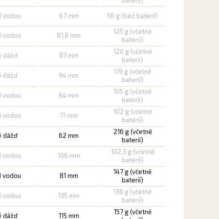
baterií)
d vodou
67 mm
56 g (bez baterií)
125 g (včetně
d vodou
81,8 mm
baterií)
120 g (včetně
ý dážď
87 mm
baterií)
119 g (včetně
ý dážď
94 mm
baterií)
105 g (včetně
d vodou
64 mm
baterií)
102 g (včetně
d vodou
71 mm
baterií)
216 g (včetně
ý dážď
62 mm
baterií)
102,3 g (včetně
d vodou
106 mm
baterií)
147 g (včetně
d vodou
81 mm
baterií)
136 g (včetně
d vodou
135 mm
baterií)
157 g (včetně
ý dážď
115 mm