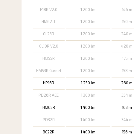
E18R V2.0
1 200 lm
146 m
HM62-T
1 200 lm
150 m
GL23R
1 200 lm
240 m
GL19R V2.0
1 200 lm
420 m
HM55R
1 200 lm
175 m
HM53R Garnet
1 200 lm
158 m
HP16R
1 250 lm
260 m
PD26R ACE
1 300 lm
354 m
HM65R
1 400 lm
163 m
PD32R
1 400 lm
344 m
BC22R
1 400 lm
156 m