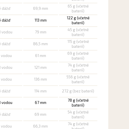
65 g (včetně
ý dážď
69,9 mm
baterií)
122 g (včetně
ý dážď
113 mm
baterií)
45 g (včetně
d vodou
79 mm
baterií)
115 g (včetně
ý dážď
86,5 mm
baterií)
69 g (včetně
d vodou
61 mm
baterií)
74 g (včetně
d vodou
121 mm
baterií)
556 g (včetně
d vodou
136 mm
baterií)
ý dážď
114 mm
272 g (bez baterií)
78 g (včetně
d vodou
67 mm
baterií)
54 g (včetně
ý dážď
69 mm
baterií)
74 g (včetně
d vodou
66,3 mm
baterií)