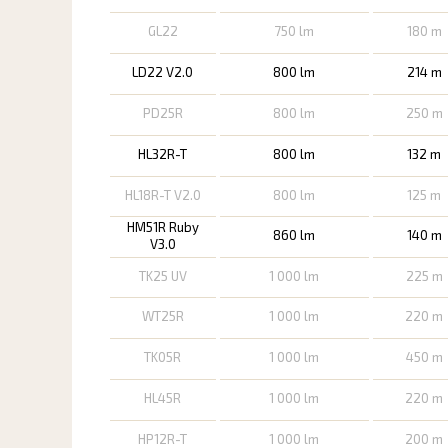
GL22
750 lm
180 m
LD22 V2.0
800 lm
214 m
PD25R
800 lm
250 m
HL32R-T
800 lm
132 m
HL18R-T V2.0
800 lm
125 m
HM51R Ruby
860 lm
140 m
V3.0
TK25 UV
1 000 lm
225 m
WT25R
1 000 lm
220 m
TK05R
1 000 lm
450 m
HL45R
1 000 lm
220 m
HP12R-T
1 000 lm
200 m