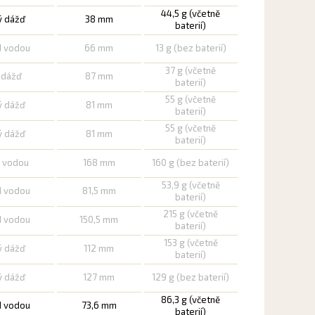
44,5 g (včetně
ý dážď
38 mm
baterií)
d vodou
66 mm
13 g (bez baterií)
37 g (včetně
ý dážď
87 mm
baterií)
55 g (včetně
ý dážď
81 mm
baterií)
55 g (včetně
ý dážď
81 mm
baterií)
d vodou
168 mm
160 g (bez baterií)
53,9 g (včetně
d vodou
81,5 mm
baterií)
215 g (včetně
d vodou
150,5 mm
baterií)
153 g (včetně
ý dážď
112 mm
baterií)
ý dážď
127 mm
129 g (bez baterií)
86,3 g (včetně
d vodou
73,6 mm
baterií)