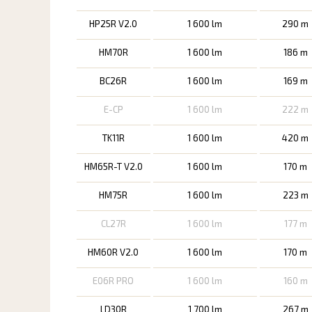
HP25R V2.0
1 600 lm
290 m
HM70R
1 600 lm
186 m
BC26R
1 600 lm
169 m
E-CP
1 600 lm
222 m
TK11R
1 600 lm
420 m
HM65R-T V2.0
1 600 lm
170 m
HM75R
1 600 lm
223 m
CL27R
1 600 lm
177 m
HM60R V2.0
1 600 lm
170 m
E06R PRO
1 600 lm
160 m
LD30R
1 700 lm
267 m