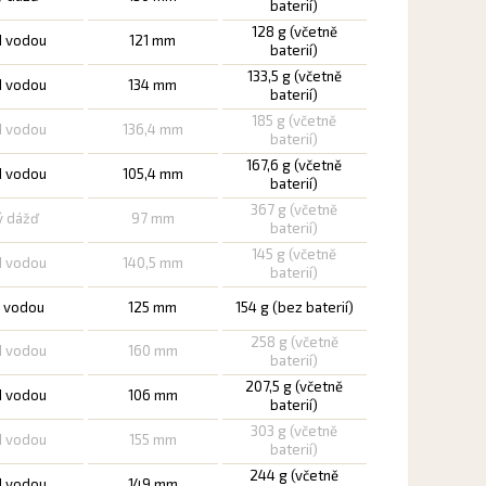
baterií)
128 g (včetně
d vodou
121 mm
baterií)
133,5 g (včetně
d vodou
134 mm
baterií)
185 g (včetně
d vodou
136,4 mm
baterií)
167,6 g (včetně
d vodou
105,4 mm
baterií)
367 g (včetně
ý dážď
97 mm
baterií)
145 g (včetně
d vodou
140,5 mm
baterií)
d vodou
125 mm
154 g (bez baterií)
258 g (včetně
d vodou
160 mm
baterií)
207,5 g (včetně
d vodou
106 mm
baterií)
303 g (včetně
d vodou
155 mm
baterií)
244 g (včetně
d vodou
149 mm