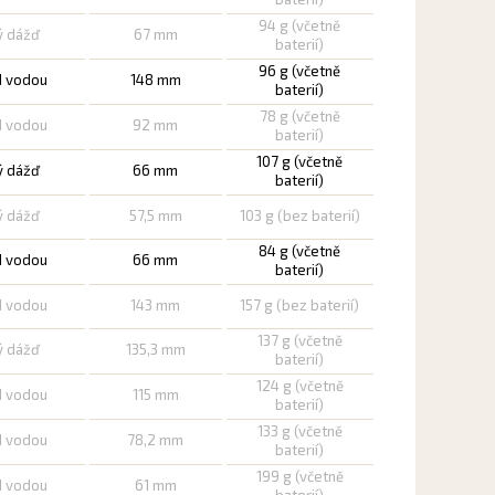
94 g (včetně
ý dážď
67 mm
baterií)
96 g (včetně
d vodou
148 mm
baterií)
78 g (včetně
d vodou
92 mm
baterií)
107 g (včetně
ý dážď
66 mm
baterií)
ý dážď
57,5 mm
103 g (bez baterií)
84 g (včetně
d vodou
66 mm
baterií)
d vodou
143 mm
157 g (bez baterií)
137 g (včetně
ý dážď
135,3 mm
baterií)
124 g (včetně
d vodou
115 mm
baterií)
133 g (včetně
d vodou
78,2 mm
baterií)
199 g (včetně
d vodou
61 mm