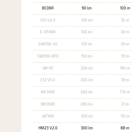
BC06R
90 lm
100 m
E01 V2.0
100 lm
35 m
E-SPARK
100 lm
30 m
SW05R-UV
150 lm
39 m
SW05R-RED
150 lm
39 m
WF11E
200 lm
185 m
E12 V3.0
200 lm
78 m
WF30RE
280 lm
170 m
WH35RE
280 lm
21 m
WT16R
300 lm
115 m
HM23 V2.0
300 lm
88 m