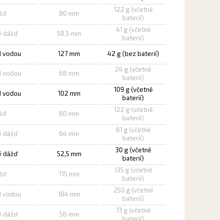
122 g (včetně
ážď
80 mm
baterií)
41 g (včetně
ý dážď
58,5 mm
baterií)
d vodou
127 mm
42 g (bez baterií)
24 g (včetně
d vodou
68 mm
baterií)
109 g (včetně
d vodou
102 mm
baterií)
122 g (včetně
ážď
80 mm
baterií)
61 g (včetně
ý dážď
64 mm
baterií)
30 g (včetně
ý dážď
52,5 mm
baterií)
135 g (včetně
ážď
115 mm
baterií)
250 g (včetně
d vodou
184 mm
baterií)
73 g (včetně
ý dážď
56 mm
baterií)