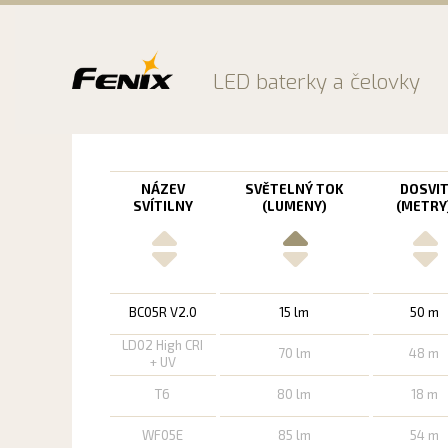
Preskočiť
na
obsah
LED baterky a čelovky
NÁZEV
SVĚTELNÝ TOK
DOSVI
SVÍTILNY
(LUMENY)
(METRY
BC05R V2.0
15 lm
50 m
LD02 High CRI
70 lm
48 m
+ UV
T6
80 lm
18 m
WF05E
85 lm
54 m