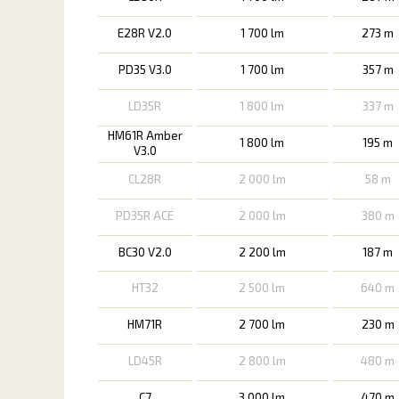
E28R V2.0
1 700 lm
273 m
PD35 V3.0
1 700 lm
357 m
LD35R
1 800 lm
337 m
HM61R Amber
1 800 lm
195 m
V3.0
CL28R
2 000 lm
58 m
PD35R ACE
2 000 lm
380 m
BC30 V2.0
2 200 lm
187 m
HT32
2 500 lm
640 m
HM71R
2 700 lm
230 m
LD45R
2 800 lm
480 m
C7
3 000 lm
470 m