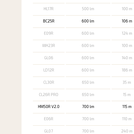
HL17R
500 lm
100 m
BC25R
600 lm
106 m
E09R
600 lm
124 m
WH23R
600 lm
100 m
GL06
600 lm
140 m
LD12R
600 lm
186 m
CL30R
650 lm
35 m
CL26R PRO
650 lm
15 m
HM50R V2.0
700 lm
115 m
E06R
700 lm
110 m
GL07
700 lm
240 m