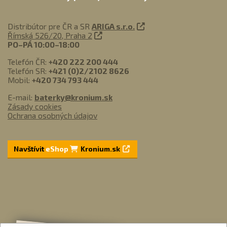
Distribútor pre ČR a SR
ARIGA s.r.o.
Římská 526/20, Praha 2
PO–PÁ 10:00–18:00
Telefón ČR:
+420 222 200 444
Telefón SR:
+421 (0)2/2102 8626
Mobil:
+420 734 793 444
E-mail:
baterky@kronium.sk
Zásady cookies
Ochrana osobných údajov
Navštívit
eShop
Kronium.sk