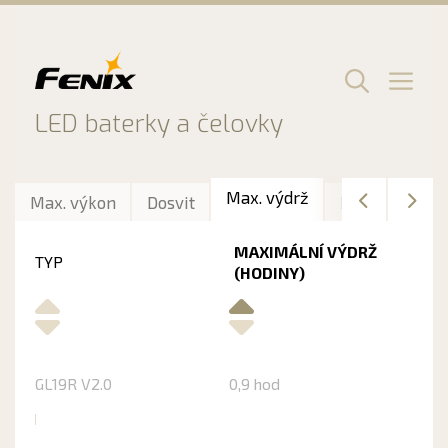
Preskočiť
na
obsah
Men
LED baterky a čelovky
Max. výdrž
Max. výkon
Dosvit
Délka
Hmo
MAXIMÁLNÍ VÝDRŽ
TYP
(HODINY)
GL19R V2.0
0,9 hod