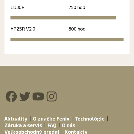
LD30R
750 hod
HP25R V2.0
800 hod
Facebook
Twitter
YouTube
Instagram
Aktuality
O značke Fenix
Technológie
Záruka a servis
FAQ
O nás
Veľkoobchodný predaj
Kontakty