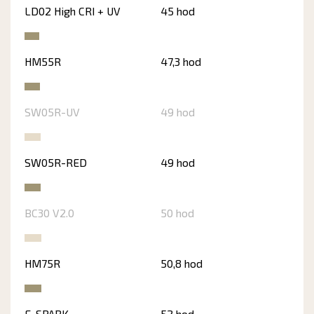
LD02 High CRI + UV
45 hod
HM55R
47,3 hod
SW05R-UV
49 hod
SW05R-RED
49 hod
BC30 V2.0
50 hod
HM75R
50,8 hod
E-SPARK
52 hod