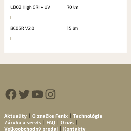
LD02 High CRI + UV
70 lm
BC05R V2.0
15 lm
Facebook
Twitter
YouTube
Instagram
Aktuality
O značke Fenix
Technológie
Záruka a servis
FAQ
O nás
Veľkoobchodný predaj
Kontakty