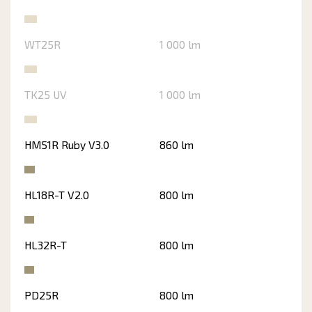
WT25R
1 000 lm
TK25 UV
1 000 lm
HM51R Ruby V3.0
860 lm
HL18R-T V2.0
800 lm
HL32R-T
800 lm
PD25R
800 lm