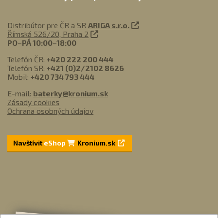
Distribútor pre ČR a SR
ARIGA s.r.o.
Římská 526/20, Praha 2
PO–PÁ 10:00–18:00
Telefón ČR:
+420 222 200 444
Telefón SR:
+421 (0)2/2102 8626
Mobil:
+420 734 793 444
E-mail:
baterky@kronium.sk
Zásady cookies
Ochrana osobných údajov
Navštívit
eShop
Kronium.sk