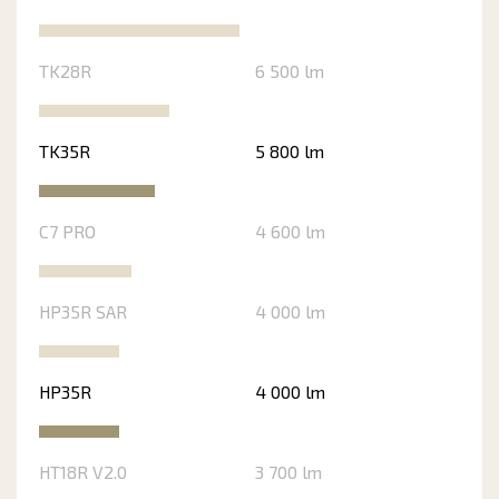
TK28R
6 500 lm
TK35R
5 800 lm
C7 PRO
4 600 lm
HP35R SAR
4 000 lm
HP35R
4 000 lm
HT18R V2.0
3 700 lm