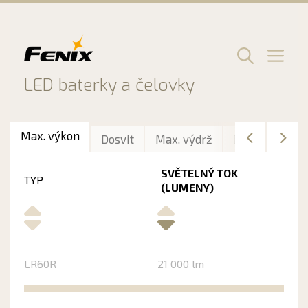
Preskočiť
na
obsah
Men
LED baterky a čelovky
Max. výkon
Dosvit
Max. výdrž
Délka
Hmo
SVĚTELNÝ TOK
TYP
(LUMENY)
LR60R
21 000 lm