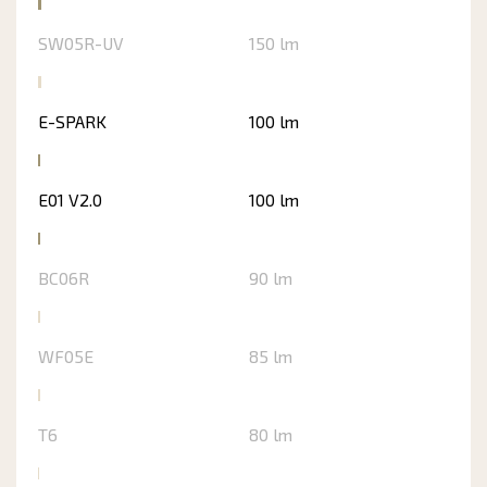
SW05R-UV
150 lm
E-SPARK
100 lm
E01 V2.0
100 lm
BC06R
90 lm
WF05E
85 lm
T6
80 lm