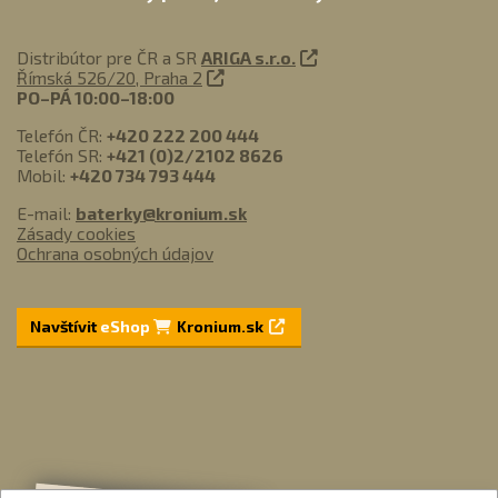
Distribútor pre ČR a SR
ARIGA s.r.o.
Římská 526/20, Praha 2
PO–PÁ 10:00–18:00
Telefón ČR:
+420 222 200 444
Telefón SR:
+421 (0)2/2102 8626
Mobil:
+420 734 793 444
E-mail:
baterky@kronium.sk
Zásady cookies
Ochrana osobných údajov
Navštívit
eShop
Kronium.sk