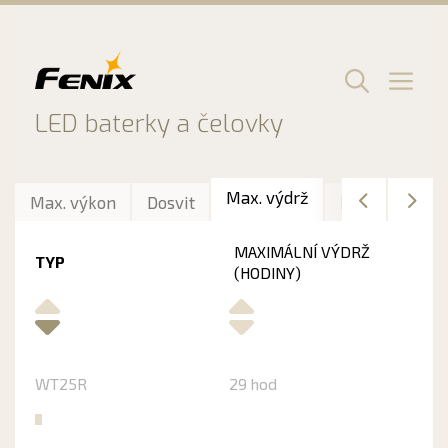
Preskočiť
na
obsah
Men
LED baterky a čelovky
Max. výdrž
Max. výkon
Dosvit
Délka
Hmo
MAXIMÁLNÍ VÝDRŽ
TYP
(HODINY)
WT25R
29 hod