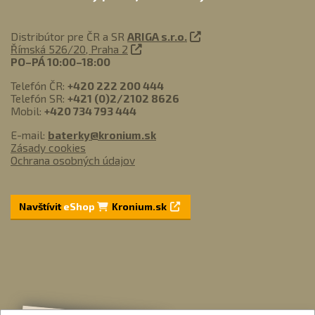
Distribútor pre ČR a SR
ARIGA s.r.o.
Římská 526/20, Praha 2
PO–PÁ 10:00–18:00
Telefón ČR:
+420 222 200 444
Telefón SR:
+421 (0)2/2102 8626
Mobil:
+420 734 793 444
E-mail:
baterky@kronium.sk
Zásady cookies
Ochrana osobných údajov
Navštívit
eShop
Kronium.sk