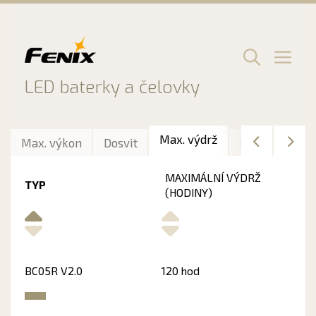
Preskočiť
na
obsah
Men
LED baterky a čelovky
Max. výdrž
Max. výkon
Dosvit
Délka
Hmo
MAXIMÁLNÍ VÝDRŽ
TYP
(HODINY)
BC05R V2.0
120 hod