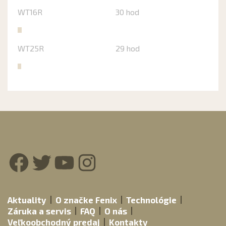
WT16R
30 hod
WT25R
29 hod
Facebook
Twitter
YouTube
Instagram
Aktuality
O značke Fenix
Technológie
Záruka a servis
FAQ
O nás
Veľkoobchodný predaj
Kontakty