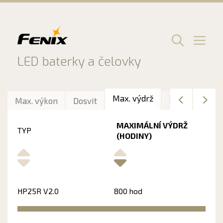
Preskočiť
na
obsah
Men
LED baterky a čelovky
Max. výdrž
Max. výkon
Dosvit
Délka
Hmo
MAXIMÁLNÍ VÝDRŽ
TYP
(HODINY)
HP25R V2.0
800 hod