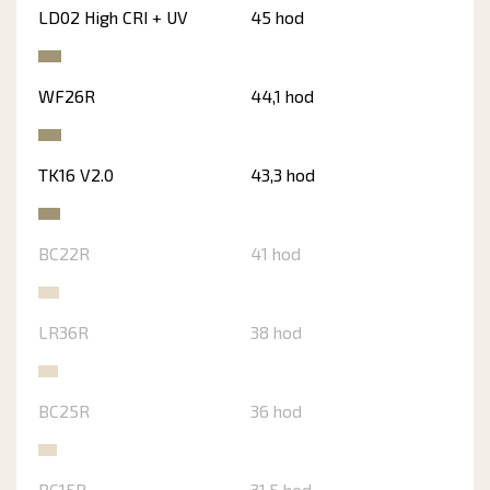
LD02 High CRI + UV
45 hod
WF26R
44,1 hod
TK16 V2.0
43,3 hod
BC22R
41 hod
LR36R
38 hod
BC25R
36 hod
BC15R
31,5 hod