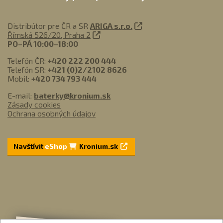
Distribútor pre ČR a SR
ARIGA s.r.o.
Římská 526/20, Praha 2
PO–PÁ 10:00–18:00
Telefón ČR:
+420 222 200 444
Telefón SR:
+421 (0)2/2102 8626
Mobil:
+420 734 793 444
E-mail:
baterky@kronium.sk
Zásady cookies
Ochrana osobných údajov
Navštívit
eShop
Kronium.sk