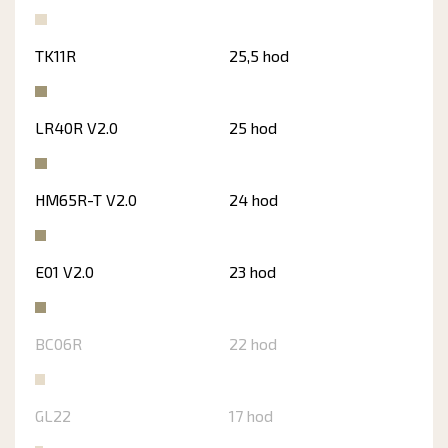
TK11R
25,5 hod
LR40R V2.0
25 hod
HM65R-T V2.0
24 hod
E01 V2.0
23 hod
BC06R
22 hod
GL22
17 hod