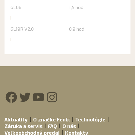
GL06
1,5 hod
GL19R V2.0
0,9 hod
Facebook
Twitter
YouTube
Instagram
Aktuality
O značke Fenix
Technológie
Záruka a servis
FAQ
O nás
Veľkoobchodný predaj
Kontakty