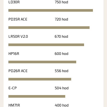
LD30R
750 hod
PD35R ACE
720 hod
LR50R V2.0
670 hod
HP16R
600 hod
PD26R ACE
556 hod
E-CP
504 hod
HM71R
400 hod