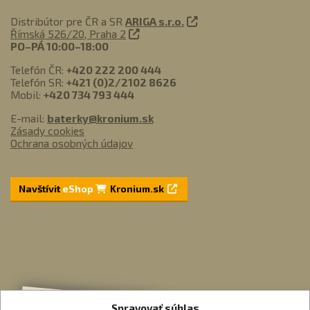
Distribútor pre ČR a SR
ARIGA s.r.o.
Římská 526/20, Praha 2
PO–PÁ 10:00–18:00
Telefón ČR:
+420 222 200 444
Telefón SR:
+421 (0)2/2102 8626
Mobil:
+420 734 793 444
E-mail:
baterky@kronium.sk
Zásady cookies
Ochrana osobných údajov
Navštívit
eShop
Kronium.sk
Spravovať súhlas