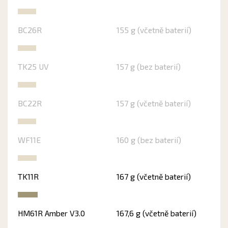
BC26R
155 g (včetně baterií)
TK25 UV
157 g (bez baterií)
BC22R
157 g (včetně baterií)
WF11E
160 g (bez baterií)
TK11R
167 g (včetně baterií)
HM61R Amber V3.0
167,6 g (včetně baterií)