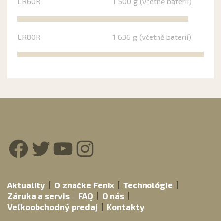
LR60R
1 500 g (včetně baterií)
LR80R
1 636 g (včetně baterií)
Facebook
Twitter
YouTube
Instagram
Aktuality
O značke Fenix
Technológie
Záruka a servis
FAQ
O nás
Veľkoobchodný predaj
Kontakty