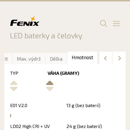
Preskočiť
na
obsah
Men
LED baterky a čelovky
Hmotnost
svit
Max. výdrž
Délka
TYP
VÁHA (GRAMY)
E01 V2.0
13 g (bez baterií)
LD02 High CRI + UV
24 g (bez baterií)