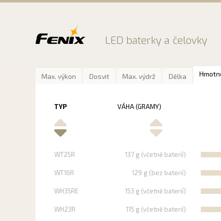
Preskočiť
na
obsah
LED baterky a čelovky
Hmotn
Max. výkon
Dosvit
Max. výdrž
Délka
TYP
VÁHA (GRAMY)
WT25R
137 g (včetně baterií)
WT16R
129 g (bez baterií)
WH35RE
153 g (včetně baterií)
WH23R
115 g (včetně baterií)